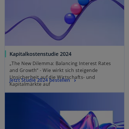
e
e
t
ö
f
f
n
e
t
Kapitalkostenstudie 2024
„The New Dilemma: Balancing Interest Rates
and Growth“ - Wie wirkt sich steigende
Unsicherheit auf die Wirtschafts- und
Jetzt Studie 2024 bestellen
Kapitalmärkte auf