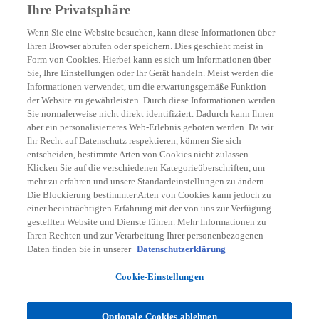
Ihre Privatsphäre
Wenn Sie eine Website besuchen, kann diese Informationen über
Ihren Browser abrufen oder speichern. Dies geschieht meist in
Form von Cookies. Hierbei kann es sich um Informationen über
Sie, Ihre Einstellungen oder Ihr Gerät handeln. Meist werden die
Kontakt
Informationen verwendet, um die erwartungsgemäße Funktion
der Website zu gewährleisten. Durch diese Informationen werden
Sie normalerweise nicht direkt identifiziert. Dadurch kann Ihnen
Aktuelles
aber ein personalisierteres Web-Erlebnis geboten werden. Da wir
Ihr Recht auf Datenschutz respektieren, können Sie sich
entscheiden, bestimmte Arten von Cookies nicht zulassen.
Karriere
Klicken Sie auf die verschiedenen Kategorieüberschriften, um
mehr zu erfahren und unsere Standardeinstellungen zu ändern.
Die Blockierung bestimmter Arten von Cookies kann jedoch zu
w
w
w
w
w
einer beeinträchtigten Erfahrung mit der von uns zur Verfügung
i
i
i
i
i
gestellten Website und Dienste führen. Mehr Informationen zu
Rechtliche Hinweise
r
Datenschutz
r
Barrierefreiheit
r
r
Hilfe
r
Impressum
Ihren Rechten und zur Verarbeitung Ihrer personenbezogenen
d
d
d
d
d
Daten finden Sie in unserer
Datenschutzerklärung
© 2026 KPMG Austria GmbH Wirtschaftsprüfungs- und
i
i
i
i
i
Steuerberatungsgesellschaft, eine österreichische Gesellschaft mit
Cookie-Einstellungen
n
n
n
n
n
beschränkter Haftung und ein Mitglied der globalen KPMG
Organisation unabhängiger Mitgliedsfirmen, die KPMG International
e
e
e
e
e
Limited, einer private English company limited by guarantee,
Optionale Cookies ablehnen