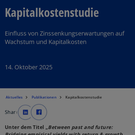
Kapitalkostenstudie
Einfluss von Zinssenkungserwartungen auf
Wachstum und Kapitalkosten
14. Oktober 2025
Aktuelles
Publikationen
Kapitalkostenstudie
Share
wird in einer neuen Registerkarte geöffnet
wird in einer neuen Registerkarte geöffnet
Unter dem Titel „
Between past and future:
Bridging empirical yields with return & growth