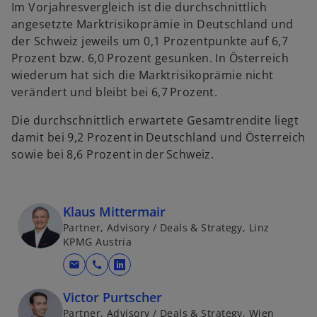
Im Vorjahresvergleich ist die durchschnittlich
angesetzte Marktrisikoprämie in Deutschland und
der Schweiz jeweils um 0,1 Prozentpunkte auf 6,7
Prozent bzw. 6,0 Prozent gesunken. In Österreich
wiederum hat sich die Marktrisikoprämie nicht
verändert und bleibt bei 6,7 Prozent.
Die durchschnittlich erwartete Gesamtrendite liegt
damit bei 9,2 Prozent in Deutschland und Österreich
sowie bei 8,6 Prozent in der Schweiz.
Klaus Mittermair
Partner, Advisory / Deals & Strategy, Linz
KPMG Austria
mail
call
w
i
w
Victor Purtscher
r
ir
Partner, Advisory / Deals & Strategy, Wien