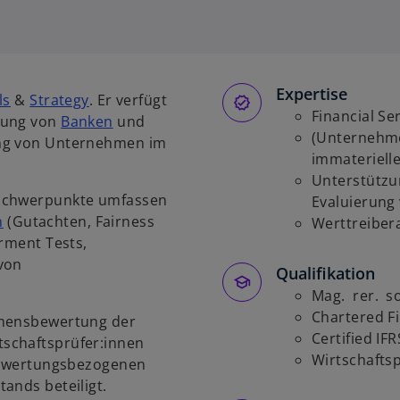
i
r
d
i
Expertise
n
ls
&
Strategy
. Er verfügt
e
Financial Se
tung von
Banken
und
i
(Unternehm
ung von Unternehmen im
n
immateriel
e
Unterstützu
sschwerpunkte umfassen
r
Evaluierung
n
(Gutachten, Fairness
n
Werttreiber
irment Tests,
e
von
u
Qualifikation
e
Mag. rer. so
n
Chartered Fi
hmensbewertung der
R
Certified IF
schaftsprüfer:innen
e
Wirtschafts
 bewertungsbezogenen
g
ands beteiligt.
i