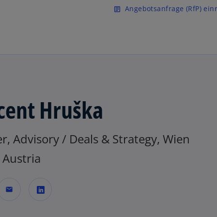
Zurück zur Inhaltsseite
Angebotsanfrage (RfP) ein
article
cent Hruška
r, Advisory / Deals & Strategy, Wien
Austria
mail
w