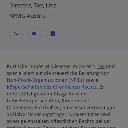
Director, Tax, Linz
KPMG Austria
call
mail
w
i
r
d
Kurt Oberhuber ist Director im Bereich
Tax
und
i
spezialisiert auf die steuerliche Beratung von
n
Non‑Profit‑Organisationen (NPOs)
sowie
e
Körperschaften des öffentlichen Rechts
. Er
i
unterstützt gemeinnützige Vereine,
n
Gebietskörperschaften, Kirchen und
e
Ordensgemeinschaften, Interessenvertretungen,
r
Sozialversicherungsträger, Universitäten und
n
sonstige Anstalten öffentlichen Rechts bei der
e