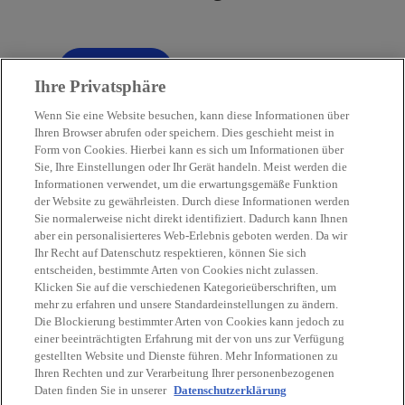
Filter
tune
Ihre Privatsphäre
Wenn Sie eine Website besuchen, kann diese Informationen über
Ihren Browser abrufen oder speichern. Dies geschieht meist in
Form von Cookies. Hierbei kann es sich um Informationen über
Sie, Ihre Einstellungen oder Ihr Gerät handeln. Meist werden die
Kontakt
Informationen verwendet, um die erwartungsgemäße Funktion
der Website zu gewährleisten. Durch diese Informationen werden
Sie normalerweise nicht direkt identifiziert. Dadurch kann Ihnen
Aktuelles
aber ein personalisierteres Web-Erlebnis geboten werden. Da wir
Ihr Recht auf Datenschutz respektieren, können Sie sich
entscheiden, bestimmte Arten von Cookies nicht zulassen.
Karriere
Klicken Sie auf die verschiedenen Kategorieüberschriften, um
mehr zu erfahren und unsere Standardeinstellungen zu ändern.
Die Blockierung bestimmter Arten von Cookies kann jedoch zu
w
w
w
w
w
einer beeinträchtigten Erfahrung mit der von uns zur Verfügung
i
i
i
i
i
gestellten Website und Dienste führen. Mehr Informationen zu
Rechtliche Hinweise
r
Datenschutz
r
Barrierefreiheit
r
r
Hilfe
r
Impressum
Ihren Rechten und zur Verarbeitung Ihrer personenbezogenen
Daten finden Sie in unserer
d
Datenschutzerklärung
d
d
d
d