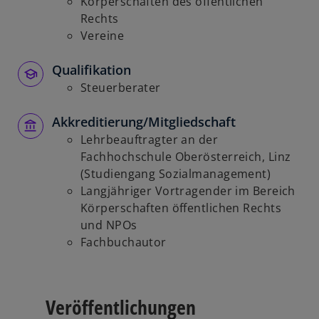
Körperschaften des öffentlichen
ö
Rechts
f
Vereine
f
n
Qualifikation
e
Steuerberater
t
Akkreditierung/Mitgliedschaft
Lehrbeauftragter an der
Fachhochschule Oberösterreich, Linz
(Studiengang Sozialmanagement)
Langjähriger Vortragender im Bereich
Körperschaften öffentlichen Rechts
und NPOs
Fachbuchautor
Veröffentlichungen