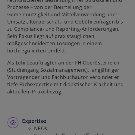
rechtssicheren Gestaltung ihrer Strukturen und
u
Prozesse – von der Beurteilung der
e
Gemeinnützigkeit und Mittelverwendung über
n
Umsatz‑, Körperschaft‑ und Gebührenfragen bis
R
zu Compliance‑ und Reporting‑Anforderungen.
e
Sein Fokus liegt auf praxistauglichen,
g
maßgeschneiderten Lösungen in einem
i
hochregulierten Umfeld.
s
Als Lehrbeauftragter an der FH Oberösterreich
t
(Studiengang Sozialmanagement), langjähriger
e
Vortragender und Fachbuchautor verbindet er
r
tiefe Fachexpertise mit didaktischer Klarheit und
k
aktuellem Praxisbezug.
a
r
t
e
Expertise
g
NPOs
e