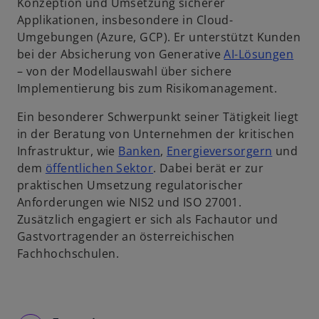
n
Konzeption und Umsetzung sicherer
e
Applikationen, insbesondere in Cloud-
u
Umgebungen (Azure, GCP). Er unterstützt Kunden
e
bei der Absicherung von Generative
AI-Lösungen
n
– von der Modellauswahl über sichere
R
Implementierung bis zum Risikomanagement.
e
Ein besonderer Schwerpunkt seiner Tätigkeit liegt
g
in der Beratung von Unternehmen der kritischen
i
Infrastruktur, wie
Banken
,
Energieversorgern
und
s
dem
öffentlichen Sektor
. Dabei berät er zur
t
praktischen Umsetzung regulatorischer
e
Anforderungen wie NIS2 und ISO 27001.
r
Zusätzlich engagiert er sich als Fachautor und
k
Gastvortragender an österreichischen
a
Fachhochschulen.
r
t
e
g