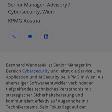
Senior Manager, Advisory /
Cybersecurity, Wien
KPMG Austria
call
mail
w
i
r
d
Bernhard Wannasek ist Senior Manager im
i
Bereich
Cybersecurity
und leitet die Service Line
n
Application und AI Security bei KPMG in Wien. Als
e
ehemaliger Softwareentwickler verbindet er
i
tiefgreifendes technisches Verständnis mit
n
strategischer Sicherheitsberatung und
e
kommuniziert effektiv auf Augenhöhe mit
r
Technikerteams. Sein Fokus liegt auf der