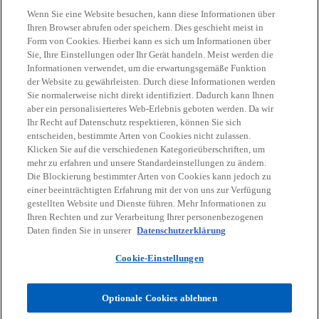
Wenn Sie eine Website besuchen, kann diese Informationen über
Ihren Browser abrufen oder speichern. Dies geschieht meist in
Form von Cookies. Hierbei kann es sich um Informationen über
Sie, Ihre Einstellungen oder Ihr Gerät handeln. Meist werden die
Kontakt
Informationen verwendet, um die erwartungsgemäße Funktion
der Website zu gewährleisten. Durch diese Informationen werden
Sie normalerweise nicht direkt identifiziert. Dadurch kann Ihnen
Aktuelles
aber ein personalisierteres Web-Erlebnis geboten werden. Da wir
Ihr Recht auf Datenschutz respektieren, können Sie sich
entscheiden, bestimmte Arten von Cookies nicht zulassen.
Karriere
Klicken Sie auf die verschiedenen Kategorieüberschriften, um
mehr zu erfahren und unsere Standardeinstellungen zu ändern.
Die Blockierung bestimmter Arten von Cookies kann jedoch zu
w
w
w
w
w
einer beeinträchtigten Erfahrung mit der von uns zur Verfügung
i
i
i
i
i
gestellten Website und Dienste führen. Mehr Informationen zu
Rechtliche Hinweise
r
Datenschutz
r
Barrierefreiheit
r
r
Hilfe
r
Impressum
Ihren Rechten und zur Verarbeitung Ihrer personenbezogenen
Daten finden Sie in unserer
d
Datenschutzerklärung
d
d
d
d
© 2026 KPMG Austria GmbH Wirtschaftsprüfungs- und
i
i
i
i
i
Steuerberatungsgesellschaft, eine österreichische Gesellschaft mit
Cookie-Einstellungen
n
n
n
n
n
beschränkter Haftung und ein Mitglied der globalen KPMG
Organisation unabhängiger Mitgliedsfirmen, die KPMG International
e
e
e
e
e
Limited, einer private English company limited by guarantee,
Optionale Cookies ablehnen
i
i
i
i
i
angeschlossen sind. Alle Rechte vorbehalten.
n
n
n
n
n