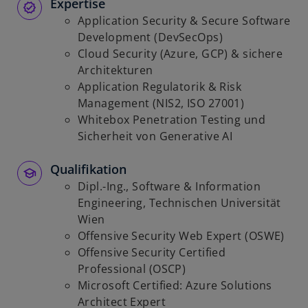
Expertise
e
Application Security & Secure Software
ö
Development (DevSecOps)
f
Cloud Security (Azure, GCP) & sichere
f
Architekturen
n
Application Regulatorik & Risk
e
Management (NIS2, ISO 27001)
t
Whitebox Penetration Testing und
Sicherheit von Generative AI
Qualifikation
Dipl.-Ing., Software & Information
Engineering, Technischen Universität
Wien
Offensive Security Web Expert (OSWE)
Offensive Security Certified
Professional (OSCP)
Microsoft Certified: Azure Solutions
Architect Expert