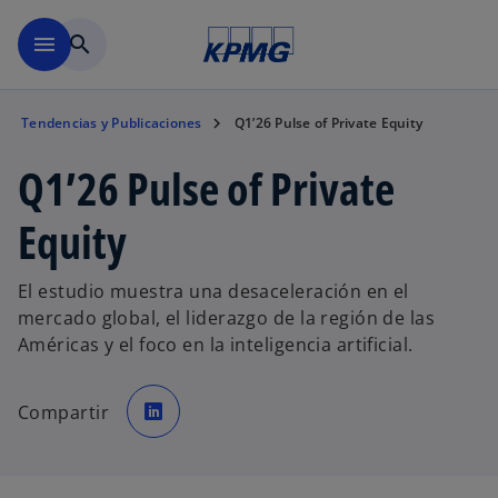
Skip to main content
menu
search
Tendencias y Publicaciones
Q1’26 Pulse of Private Equity
Q1’26 Pulse of Private
Equity
El estudio muestra una desaceleración en el
mercado global, el liderazgo de la región de las
Américas y el foco en la inteligencia artificial.
o
p
Compartir
e
n
s
i
n
a
n