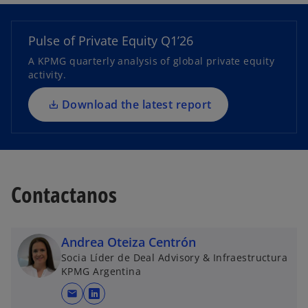
p
e
n
Pulse of Private Equity Q1’26
s
A KPMG quarterly analysis of global private equity
i
activity.
n
a
Download the latest report
n
e
w
t
a
Contactanos
b
Andrea Oteiza Centrón
Socia Líder de Deal Advisory & Infraestructura
KPMG Argentina
mail
o