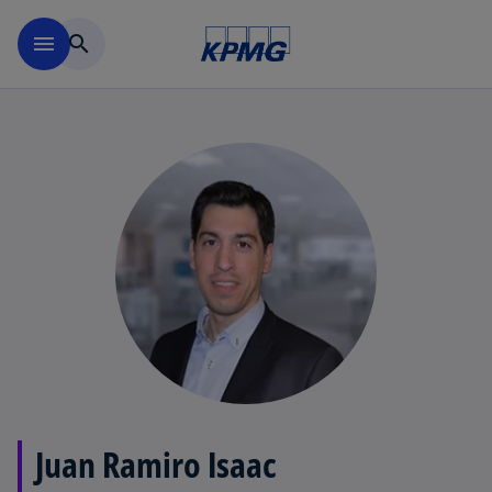
Saltar al contenido principal
menu
search
Juan Ramiro Isaac