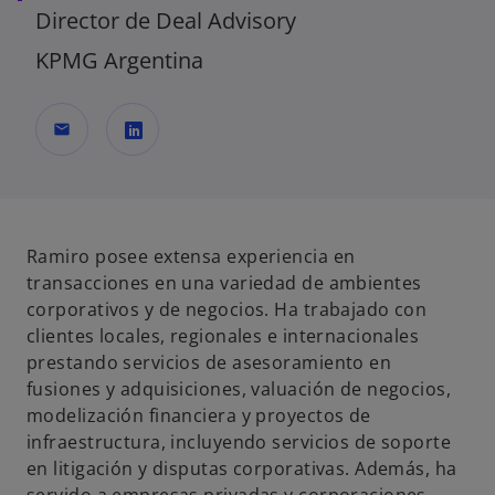
Director de Deal Advisory
KPMG Argentina
mail
s
e
a
b
Ramiro posee extensa experiencia en
r
transacciones en una variedad de ambientes
e
corporativos y de negocios. Ha trabajado con
e
clientes locales, regionales e internacionales
n
prestando servicios de asesoramiento en
u
fusiones y adquisiciones, valuación de negocios,
n
modelización financiera y proyectos de
a
infraestructura, incluyendo servicios de soporte
p
en litigación y disputas corporativas. Además, ha
e