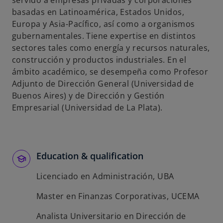
servido a empresas privadas y corporaciones
s
basadas en Latinoamérica, Estados Unidos,
t
Europa y Asia-Pacífico, así como a organismos
a
gubernamentales. Tiene expertise en distintos
ñ
sectores tales como energía y recursos naturales,
a
construcción y productos industriales. En el
n
ámbito académico, se desempeña como Profesor
u
Adjunto de Dirección General (Universidad de
e
Buenos Aires) y de Dirección y Gestión
v
Empresarial (Universidad de La Plata).
a
Education & qualification
Licenciado en Administración, UBA
Master en Finanzas Corporativas, UCEMA
Analista Universitario en Dirección de