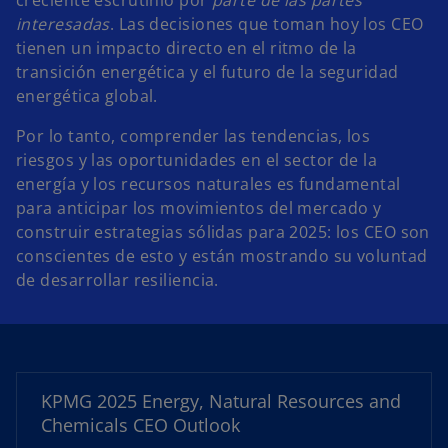
creciente escrutinio por
parte de las partes
interesadas
. Las decisiones que toman hoy los CEO
tienen un impacto directo en el ritmo de la
transición energética y el futuro de la seguridad
energética global.
Por lo tanto, comprender las tendencias, los
riesgos y las oportunidades en el sector de la
energía y los recursos naturales es fundamental
para anticipar los movimientos del mercado y
construir estrategias sólidas para 2025: los CEO son
conscientes de esto y están mostrando su voluntad
de desarrollar resiliencia.
s
e
a
b
r
KPMG 2025 Energy, Natural Resources and
e
Chemicals CEO Outlook
e