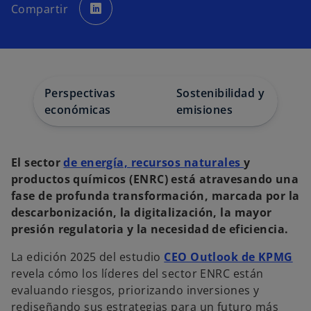
e
Compartir
a
b
r
e
e
n
u
n
a
p
Perspectivas
Sostenibilidad y las
e
s
económicas
emisiones
t
a
ñ
a
n
u
El sector
de energía,
recursos naturales
y
e
v
productos químicos (ENRC) está atravesando una
a
fase de profunda transformación, marcada por la
descarbonización, la digitalización, la mayor
presión regulatoria y la necesidad de eficiencia.
La edición 2025 del estudio
CEO Outlook de KPMG
revela cómo los líderes del sector ENRC están
evaluando riesgos, priorizando inversiones y
rediseñando sus estrategias para un futuro más