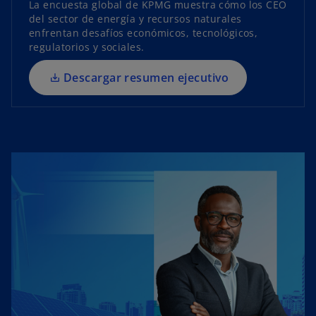
n
La encuesta global de KPMG muestra cómo los CEO
u
del sector de energía y recursos naturales
enfrentan desafíos económicos, tecnológicos,
n
regulatorios y sociales.
a
p
Descargar resumen ejecutivo
e
s
t
a
ñ
a
n
u
e
v
a