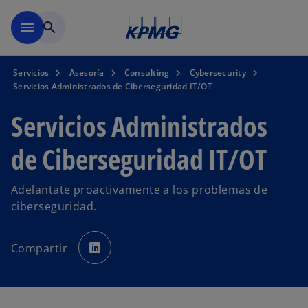
Saltar al contenido principal
menu
search
Servicios
Asesoría
Consulting
Cybersecurity
Servicios Administrados de Ciberseguridad IT/OT
Servicios Administrados
de Ciberseguridad IT/OT
Adelantate proactivamente a los problemas de
ciberseguridad.
s
e
Compartir
a
b
r
e
e
n
u