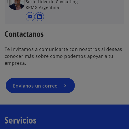
Socio Líder de Consulting
KPMG Argentina
mail
s
e
Contactanos
a
b
r
Te invitamos a comunicarte con nosotros si deseas
e
conocer más sobre cómo podemos apoyar a tu
e
empresa.
n
u
n
Envianos un correo
a
p
e
s
t
Servicios
a