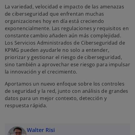
n
a
La variedad, velocidad e impacto de las amenazas
p
e
de ciberseguridad que enfrentan muchas
s
t
organizaciones hoy en día está creciendo
a
ñ
exponencialmente. Las regulaciones y requisitos en
a
n
constante cambio añaden aún más complejidad.
u
e
Los Servicios Administrados de Ciberseguridad de
v
a
KPMG pueden ayudarle no solo a entender,
priorizar y gestionar el riesgo de ciberseguridad,
sino también a aprovechar ese riesgo para impulsar
la innovación y el crecimiento.
Aportamos un nuevo enfoque sobre los controles
de seguridad y la red, junto con análisis de grandes
datos para un mejor contexto, detección y
respuesta rápida.​​​​​​​
Walter Risi