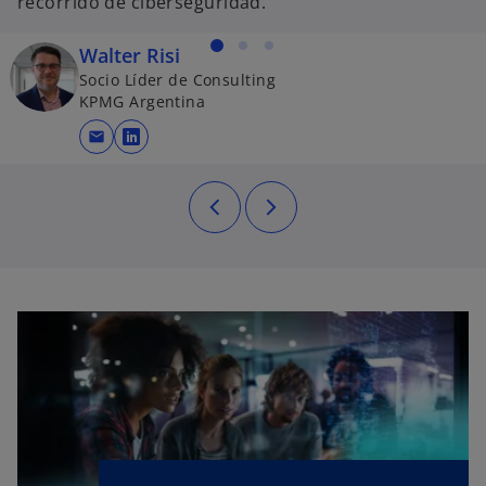
recorrido de ciberseguridad.
Walter Risi
Socio Líder de Consulting
KPMG Argentina
mail
se abre en una pestaña nueva