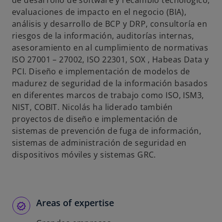
de desarrollo de software y recambio tecnológico,
s
evaluaciones de impacto en el negocio (BIA),
t
análisis y desarrollo de BCP y DRP, consultoría en
a
riesgos de la información, auditorías internas,
ñ
asesoramiento en al cumplimiento de normativas
a
ISO 27001 – 27002, ISO 22301, SOX , Habeas Data y
n
PCI. Diseño e implementación de modelos de
u
madurez de seguridad de la información basados
e
en diferentes marcos de trabajo como ISO, ISM3,
v
NIST, COBIT. Nicolás ha liderado también
a
proyectos de diseño e implementación de
sistemas de prevención de fuga de información,
sistemas de administración de seguridad en
dispositivos móviles y sistemas GRC.
Areas of expertise