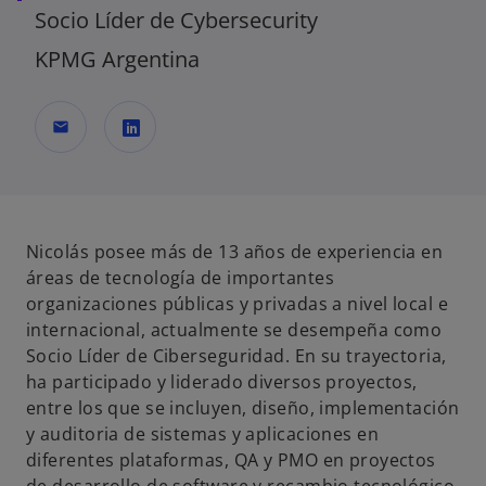
Socio Líder de Cybersecurity
KPMG Argentina
mail
s
e
a
b
Nicolás posee más de 13 años de experiencia en
r
áreas de tecnología de importantes
e
organizaciones públicas y privadas a nivel local e
e
internacional, actualmente se desempeña como
n
Socio Líder de Ciberseguridad. En su trayectoria,
u
ha participado y liderado diversos proyectos,
n
entre los que se incluyen, diseño, implementación
a
y auditoria de sistemas y aplicaciones en
p
diferentes plataformas, QA y PMO en proyectos
e