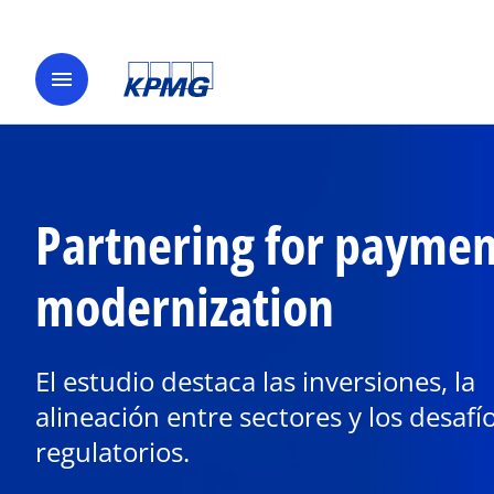
menu
Partnering for paymen
s
e
a
modernization
b
r
e
El estudio destaca las inversiones, la
e
alineación entre sectores y los desafí
n
u
regulatorios.
n
a