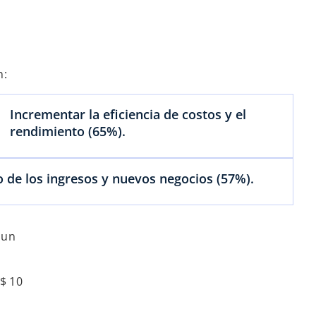
n:
Incrementar la eficiencia de costos y el
rendimiento (65%).
o de los ingresos y nuevos negocios (57%).
 un
s
e
a
S$ 10
b
r