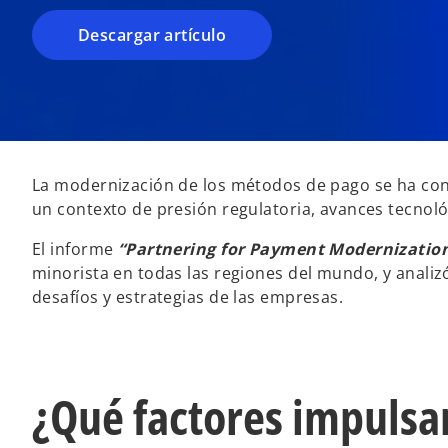
p
Descargar artículo
e
s
t
a
ñ
a
La modernización de los métodos de pago se ha conv
n
un contexto de presión regulatoria, avances tecnoló
u
e
El informe
“Partnering for Payment Modernizatio
v
minorista en todas las regiones del mundo, y anali
a
desafíos y estrategias de las empresas.
¿Qué factores impulsa