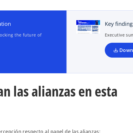
ation
Key finding
ocking the future of
Executive s
Down
 las alianzas en esta
rcepción respecto al papel de las alianzas: