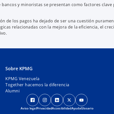
re bancos y minoristas se presentan como factores clave
ón de los pagos ha dejado de ser una cuestión puramen
gicas relacionadas con la mejora de la eficiencia, el cre
ivo.
Sobre KPMG
KPMG Venezuela
Together hacemos la diferencia
Alumni
s
s
s
s
s
e
e
e
e
e
Aviso legal
Privacidad
a
a
Accesibilidad
a
Ayuda
a
Glosario
a