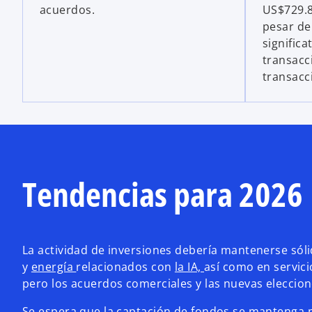
acuerdos.
US$729.8
pesar de
significa
transacc
transacc
Tendencias para 2026
La actividad de inversiones debería mantenerse sóli
y
energía
relacionados con
la IA,
así como en servici
pero los acuerdos comerciales y las nuevas eleccion
Se espera que la captación de fondos se mantenga 