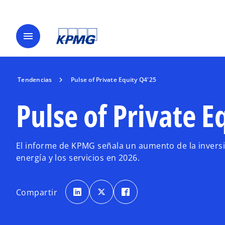
menu
Tendencias
Pulse of Private Equity Q4'25
Pulse of Private E
El informe de KPMG señala un aumento de la inversión
energía y los servicios en 2026.
s
s
s
e
e
e
Compartir
a
a
a
b
b
b
r
r
r
e
e
e
e
e
e
n
n
n