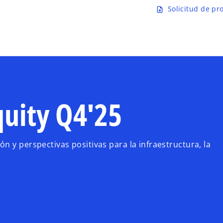
Saltar al contenido principal
Solicitud de pr
upload_file
quity Q4'25
 y perspectivas positivas para la infraestructura, la