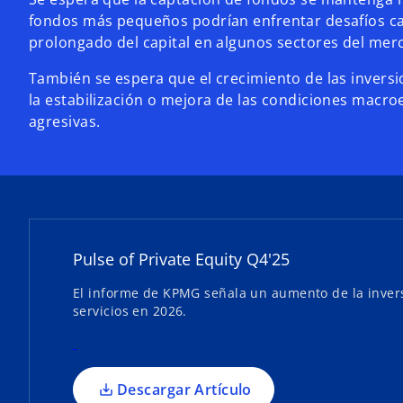
fondos más pequeños podrían enfrentar desafíos ca
prolongado del capital en algunos sectores del mer
También se espera que el crecimiento de las inversi
la estabilización o mejora de las condiciones mac
agresivas.
s
e
a
b
r
e
Pulse of Private Equity Q4'25
e
n
El informe de KPMG señala un aumento de la inversió
servicios en 2026.
u
n
a
p
Descargar Artículo
e