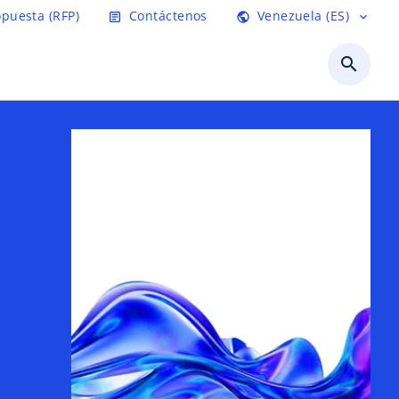
opuesta (RFP)
Contáctenos
Venezuela (ES)
article
public
expand_more
search