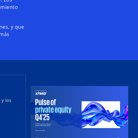
amiento
nes, y que
 más
 y los