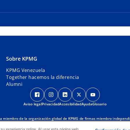
Sobre KPMG
KPMG Venezuela
Together hacemos la diferencia
Alumni
s
s
s
s
s
e
e
e
e
e
Aviso legal
Privacidad
a
a
Accesibilidad
a
Ayuda
a
Glosario
a
b
b
b
b
b
r
r
r
r
r
ma miembro de la organización global de KPMG de firmas miembro independi
RIF: J-00256910-7.
e
e
e
e
e
s
G, por favor visite:
https://kpmg/governance
.
su experiencia online. Al usar esta página web,