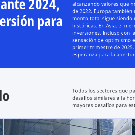
rante 2024,
alcanzando valores que n
de 2022. Europa también 
versión para
monto total sigue siendo
históricas. En Asia, el me
inversiones. Incluso con l
sensación de optimismo en
primer trimestre de 2025.
esperanza para la apertura
do
Todos los sectores que pa
desafíos similares a la ho
mayores desafíos para est