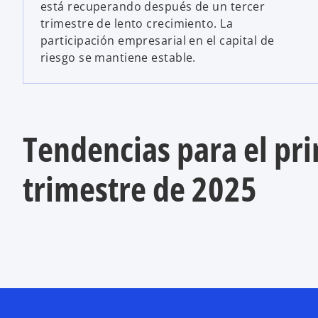
está recuperando después de un tercer
trimestre de lento crecimiento. La
participación empresarial en el capital de
riesgo se mantiene estable.
Tendencias para el pr
trimestre de 2025
s
e
a
b
r