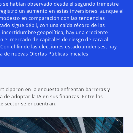
o se habían observado desde el segundo trimestre
registró un aumento en estas inversiones, aunque el
 modesto en comparación con las tendencias
rcado sigue débil, con una caída récord de las
a incertidumbre geopolítica, hay una creciente
 el mercado de capitales de riesgo de cara al
 Con el fin de las elecciones estadounidenses, hay
 de nuevas Ofertas Públicas Iniciales.
rticiparon en la encuesta enfrentan barreras y
ra de adoptar la IA en sus finanzas. Entre los
e sector se encuentran: