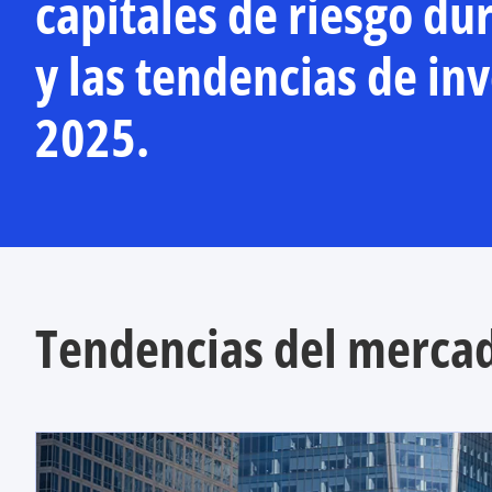
capitales de riesgo du
y las tendencias de in
2025.
Tendencias del merca