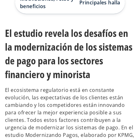
Principales hallazgos
s
s
s
beneficios
t
t
t
a
a
a
ñ
ñ
ñ
a
a
a
n
n
n
u
u
u
El estudio revela los desafíos en
e
e
e
v
v
v
a
a
a
la modernización de los sistemas
de pago para los sectores
financiero y minorista
El ecosistema regulatorio está en constante
evolución, las expectativas de los clientes están
cambiando y los competidores están innovando
para ofrecer la mejor experiencia posible a sus
clientes. Todos estos factores contribuyen a la
urgencia de modernizar los sistemas de pago. En el
estudio Modernizando Pagos, elaborado por KPMG,