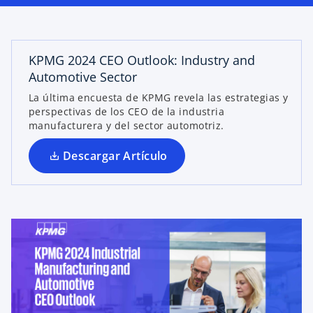
b
r
e
KPMG 2024 CEO Outlook: Industry and
e
Automotive Sector
n
u
La última encuesta de KPMG revela las estrategias y
perspectivas de los CEO de la industria
n
manufacturera y del sector automotriz.
a
p
Descargar Artículo
e
s
t
a
ñ
a
n
u
e