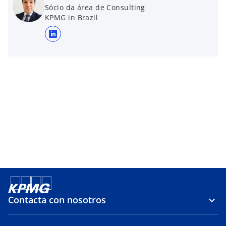
Sócio da área de Consulting
KPMG in Brazil
s
e
a
b
r
e
e
n
u
n
a
p
e
s
Contacta con nosotros
t
a