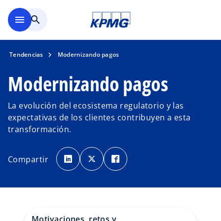
Saltar al contenido principal
menu
search
Tendencias
Modernizando pagos
Modernizando pagos
La evolución del ecosistema regulatorio y las
expectativas de los clientes contribuyen a esta
transformación.
s
s
s
e
e
e
Compartir
a
a
a
b
b
b
r
r
r
e
e
e
e
e
e
n
n
n
u
u
u
n
n
n
a
a
a
p
p
p
Motivaciones, retos y
e
e
e