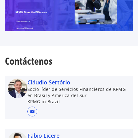
v
a
Contáctenos
Cláudio Sertório
Socio líder de Servicios Financieros de KPMG
en Brasil y America del Sur
KPMG in Brazil
mail
Fabio Licere