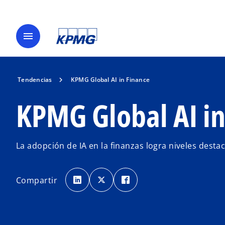
menu
Tendencias
KPMG Global AI in Finance
KPMG Global AI in
La adopción de IA en la finanzas logra niveles dest
s
s
s
e
e
e
Compartir
a
a
a
b
b
b
r
r
r
e
e
e
e
e
e
n
n
n
u
u
u
n
n
n