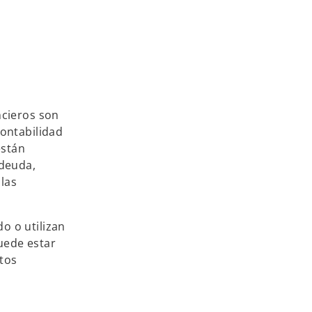
ncieros son
contabilidad
están
 deuda,
 las
o o utilizan
uede estar
atos