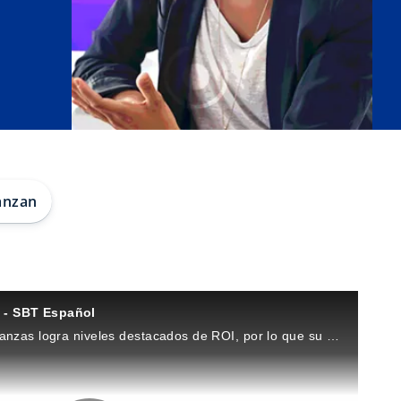
anzan
 - SBT Español
La adopción de IA en la finanzas logra niveles destacados de ROI, por lo que su uso solo aumentará.