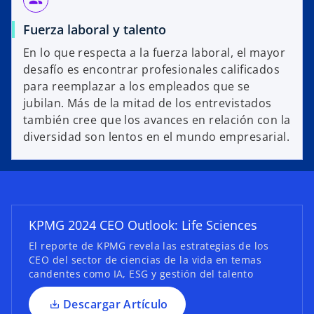
group
Fuerza laboral y talento
En lo que respecta a la fuerza laboral, el mayor
desafío es encontrar profesionales calificados
para reemplazar a los empleados que se
jubilan. Más de la mitad de los entrevistados
s
también cree que los avances en relación con la
e
diversidad son lentos en el mundo empresarial.
a
b
r
e
e
KPMG 2024 CEO Outlook: Life Sciences
n
u
El reporte de KPMG revela las estrategias de los
CEO del sector de ciencias de la vida en temas
n
candentes como IA, ESG y gestión del talento
a
p
Descargar Artículo
e