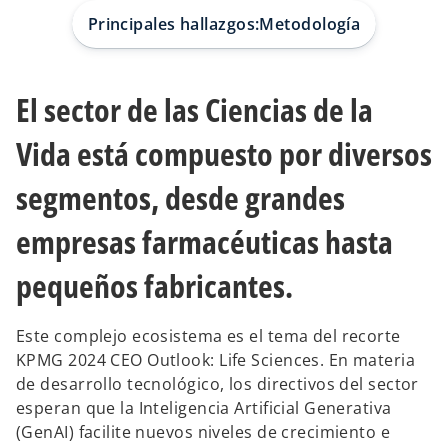
a
a
a
p
p
p
Principales hallazgos:
Metodología
e
e
e
s
s
s
t
t
t
a
a
a
ñ
ñ
ñ
a
a
a
El sector de las Ciencias de la
n
n
n
u
u
u
e
e
e
v
v
v
Vida está compuesto por diversos
a
a
a
segmentos, desde grandes
empresas farmacéuticas hasta
pequeños fabricantes.
Este complejo ecosistema es el tema del recorte
KPMG 2024 CEO Outlook: Life Sciences. En materia
de desarrollo tecnológico, los directivos del sector
esperan que la Inteligencia Artificial Generativa
(GenAI) facilite nuevos niveles de crecimiento e