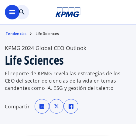
Saltar al contenido principal
menu
search
Tendencias
Life Sciences
KPMG 2024 Global CEO Outlook
Life Sciences
El reporte de KPMG revela las estrategias de los
CEO del sector de ciencias de la vida en temas
candentes como IA, ESG y gestión del talento
s
s
s
e
e
e
Compartir
a
a
a
b
b
b
r
r
r
e
e
e
e
e
e
n
n
n
u
u
u
n
n
n