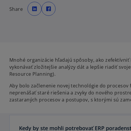
o
o
p
p
Share
e
e
n
n
s
s
i
i
n
n
a
a
n
n
e
e
w
w
t
t
a
a
b
b
Mnohé organizácie hľadajú spôsoby, ako zefektívniť I
vykonávať zložitejšie analýzy dát a lepšie riadiť svo
Resource Planning).
Aby bolo začlenenie novej technológie do procesov f
neprenášať staré riešenia a zvyky do nového prostre
zastaraných procesov a postupov, s ktorými sú zame
Kedy by ste mohli potrebovať ERP poradens