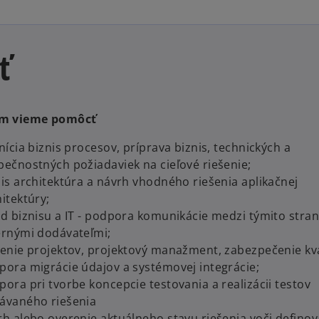
ť
ám vieme pomôcť
nícia biznis procesov, príprava biznis, technických a
pečnostných požiadaviek na cieľové riešenie;
nis architektúra a návrh vhodného riešenia aplikačnej
hitektúry;
ad biznisu a IT - podpora komunikácie medzi týmito stra
ernými dodávateľmi;
denie projektov, projektový manažment, zabezpečenie kva
pora migrácie údajov a systémovej integrácie;
ora pri tvorbe koncepcie testovania a realizácii testov
ávaného riešenia
rh alebo overenie aktuálneho stavu riešenia voči defin