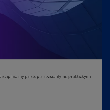
isciplinárny prístup s rozsiahlymi, praktickými