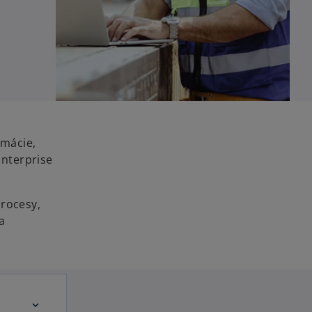
rmácie,
Enterprise
procesy,
a