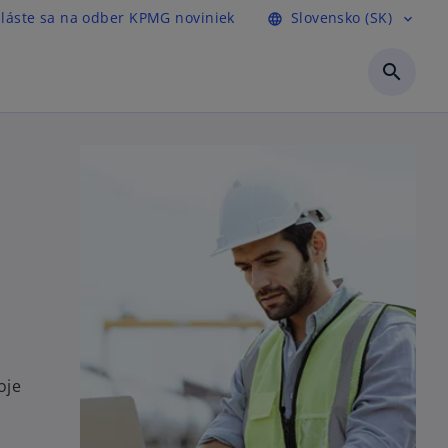
hláste sa na odber KPMG noviniek
Slovensko (SK)
language
expand_more
search
oje