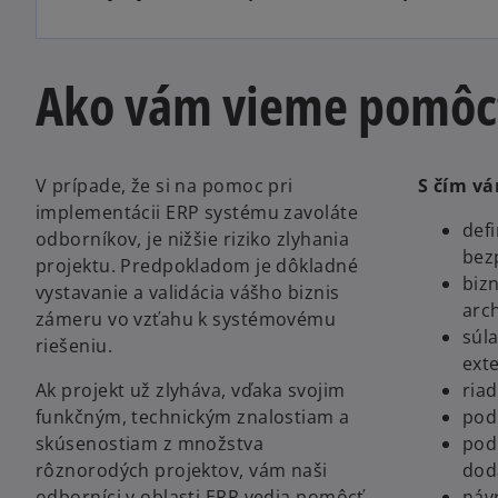
Ako vám vieme pomôc
V prípade, že si na pomoc pri
S čím v
implementácii ERP systému zavoláte
defi
odborníkov, je nižšie riziko zlyhania
bez
projektu. Predpokladom je dôkladné
biz
vystavanie a validácia vášho biznis
arc
zámeru vo vzťahu k systémovému
súl
riešeniu.
ext
Ak projekt už zlyháva, vďaka svojim
ria
funkčným, technickým znalostiam a
pod
skúsenostiam z množstva
podp
rôznorodých projektov, vám naši
dod
odborníci v oblasti ERP vedia pomôcť
náv