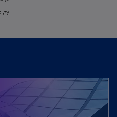
alýzy