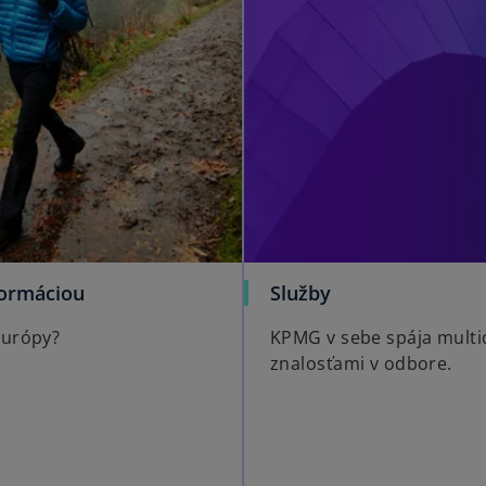
formáciou
Služby
Európy?
KPMG v sebe spája multid
znalosťami v odbore.