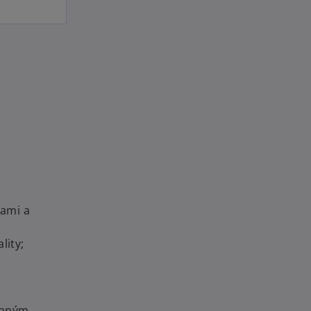
nami a
lity;
ovaným