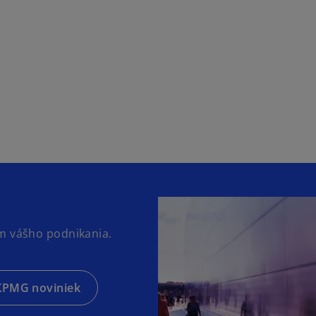
ám vášho podnikania.
 KPMG noviniek