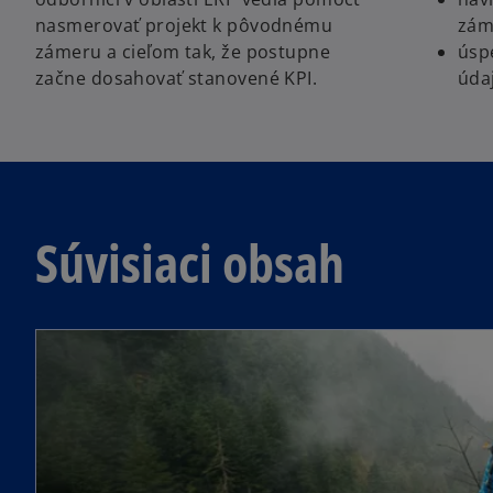
nasmerovať projekt k pôvodnému
zám
zámeru a cieľom tak, že postupne
úsp
začne dosahovať stanovené KPI.
úda
Súvisiaci obsah