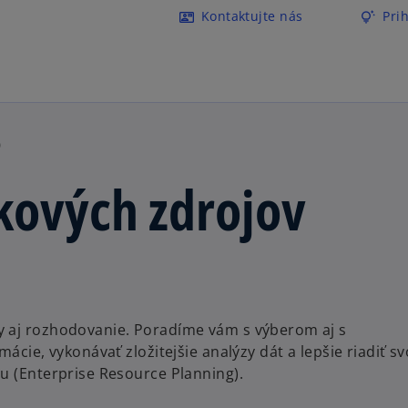
Preskočiť na hlavný obsah
Kontaktujte nás
Pri
contact_mail
tips_and_updates
o
o
p
p
e
e
n
n
s
s
i
i
)
n
n
a
a
kových zdrojov
n
n
e
e
w
w
t
t
a
a
b
b
y aj rozhodovanie. Poradíme vám s výberom aj s
ácie, vykonávať zložitejšie analýzy dát a lepšie riadiť sv
u (Enterprise Resource Planning).