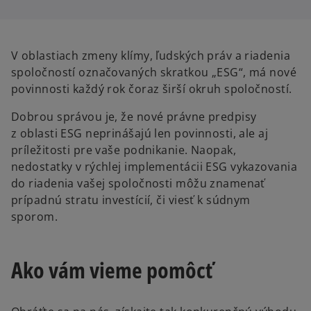
i
i
n
n
a
a
n
n
e
e
w
w
V oblastiach zmeny klímy, ľudských práv a riadenia
t
t
a
a
spoločností označovaných skratkou „ESG“, má nové
b
b
povinnosti každý rok čoraz širší okruh spoločností.
Dobrou správou je, že nové právne predpisy
z oblasti ESG neprinášajú len povinnosti, ale aj
príležitosti pre vaše podnikanie. Naopak,
nedostatky v rýchlej implementácii ESG vykazovania
do riadenia vašej spoločnosti môžu znamenať
prípadnú stratu investícií, či viesť k súdnym
sporom.
Ako vám vieme pomôcť