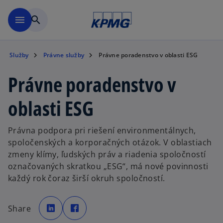
Preskočiť na hlavný obsah
menu
search
Služby
Právne služby
Právne poradenstvo v oblasti ESG
Právne poradenstvo v
oblasti ESG
Právna podpora pri riešení environmentálnych,
spoločenských a korporačných otázok. V oblastiach
zmeny klímy, ľudských práv a riadenia spoločností
označovaných skratkou „ESG“, má nové povinnosti
každý rok čoraz širší okruh spoločností.
o
o
p
p
Share
e
e
n
n
s
s