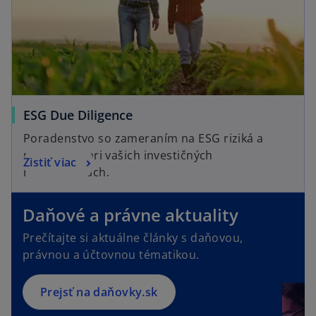
ESG Due Diligence
Poradenstvo so zameraním na ESG riziká a
príležitosti pri vašich investičných
Zistiť viac
rozhodnutiach.
o
p
e
Daňové a právne aktuality
n
Prečítajte si aktuálne články s daňovou,
s
právnou a účtovnou tématikou.
i
n
a
Prejsť na daňovky.sk
n