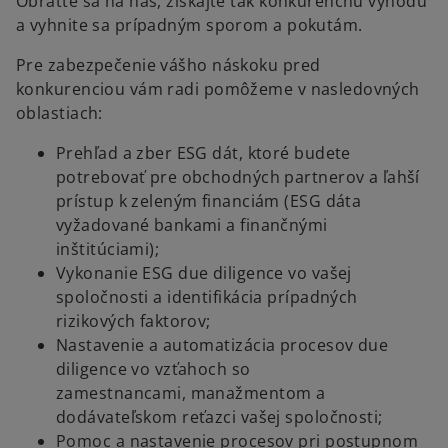
Obráťte sa na nás, získajte tak konkurenčnú výhodu
a vyhnite sa prípadným sporom a pokutám.
Pre zabezpečenie vášho náskoku pred
konkurenciou vám radi pomôžeme v nasledovných
oblastiach:
Prehľad a zber ESG dát, ktoré budete
potrebovať pre obchodných partnerov a ľahší
prístup k zeleným financiám (ESG dáta
vyžadované bankami a finančnými
inštitúciami);
Vykonanie ESG due diligence vo vašej
spoločnosti a identifikácia prípadných
rizikových faktorov;
Nastavenie a automatizácia procesov due
diligence vo vzťahoch so
zamestnancami, manažmentom a
dodávateľskom reťazci vašej spoločnosti;
Pomoc a nastavenie procesov pri postupnom