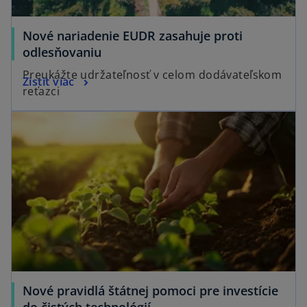
Nové nariadenie EUDR zasahuje proti
odlesňovaniu
Preukážte udržateľnosť v celom dodávateľskom
Zistiť viac
reťazci
Nové pravidlá štátnej pomoci pre investície
do čistých technológií