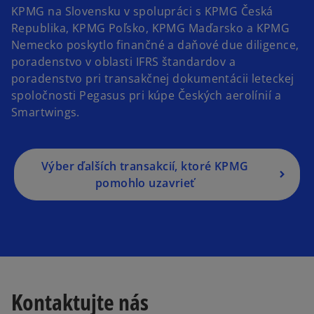
KPMG na Slovensku v spolupráci s KPMG Česká
Republika, KPMG Poľsko, KPMG Maďarsko a KPMG
Nemecko poskytlo finančné a daňové due diligence,
poradenstvo v oblasti IFRS štandardov a
poradenstvo pri transakčnej dokumentácii leteckej
spoločnosti Pegasus pri kúpe Českých aerolínií a
Smartwings.
Výber ďalších transakcií, ktoré KPMG
pomohlo uzavrieť
Kontaktujte nás