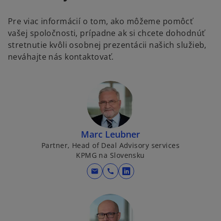
Pre viac informácií o tom, ako môžeme pomôcť
vašej spoločnosti, prípadne ak si chcete dohodnúť
stretnutie kvôli osobnej prezentácii našich služieb,
neváhajte nás kontaktovať.
Marc Leubner
Partner, Head of Deal Advisory services
KPMG na Slovensku
mail
call
o
p
e
n