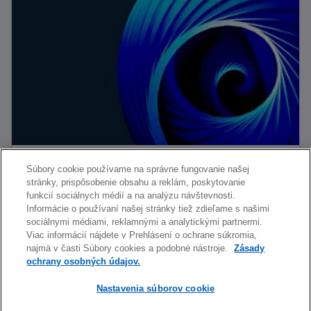
Ohodnocovanie firiem
Súbory cookie používame na správne fungovanie našej
KPMG Valuations in Practice
stránky, prispôsobenie obsahu a reklám, poskytovanie
Prečítať viac
funkcií sociálnych médií a na analýzu návštevnosti.
Valuačné miniblogy
Informácie o používaní našej stránky tiež zdieľame s našimi
sociálnymi médiami, reklamnými a analytickými partnermi.
Viac informácií nájdete v Prehlásení o ochrane súkromia,
najmä v časti Súbory cookies a podobné nástroje.
Zásady
Kontakt
ochrany osobných údajov.
Nastavenia súborov cookie
Média