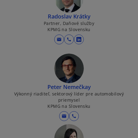
s
i
Radoslav Krátky
n
Partner, Daňové služby
a
KPMG na Slovensku
n
e
mail
call
o
w
p
t
e
a
n
b
s
i
Peter Nemečkay
n
Výkonný riaditeľ, sektorový líder pre automobilový
a
priemysel
n
KPMG na Slovensku
e
w
mail
call
t
a