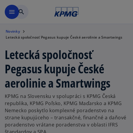
Preskočiť na hlavný obsah
menu
search
Novinky
Letecká spoločnosť Pegasus kupuje České aerolinie a Smartwings
Letecká spoločnosť
Pegasus kupuje České
aerolinie a Smartwings
KPMG na Slovensku v spolupráci s KPMG Česká
republika, KPMG Poľsko, KPMG Maďarsko a KPMG
Nemecko poskytlo komplexné poradenstvo na
strane kupujúceho – transakčné, finančné a daňové
poradenstvo vrátane poradenstva v oblasti IFRS
štandardov a SPA.