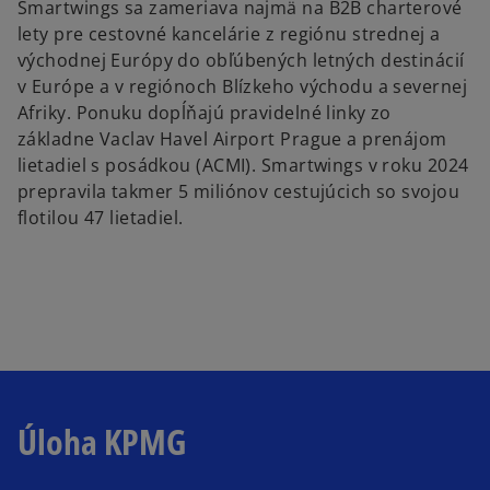
Smartwings sa zameriava najmä na B2B charterové
lety pre cestovné kancelárie z regiónu strednej a
východnej Európy do obľúbených letných destinácií
v Európe a v regiónoch Blízkeho východu a severnej
Afriky. Ponuku dopĺňajú pravidelné linky zo
základne Vaclav Havel Airport Prague a prenájom
lietadiel s posádkou (ACMI). Smartwings v roku 2024
prepravila takmer 5 miliónov cestujúcich so svojou
flotilou 47 lietadiel.
Úloha KPMG