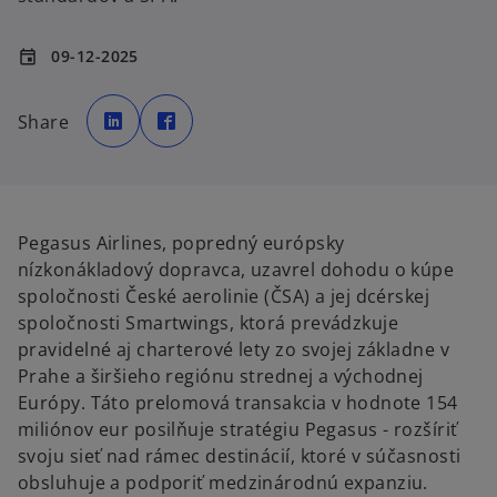
09-12-2025
event
o
o
p
p
Share
e
e
n
n
s
s
i
i
n
n
a
a
n
n
e
e
w
w
Pegasus Airlines, popredný európsky
t
t
a
a
nízkonákladový dopravca, uzavrel dohodu o kúpe
b
b
spoločnosti České aerolinie (ČSA) a jej dcérskej
spoločnosti Smartwings, ktorá prevádzkuje
pravidelné aj charterové lety zo svojej základne v
Prahe a širšieho regiónu strednej a východnej
Európy. Táto prelomová transakcia v hodnote 154
miliónov eur posilňuje stratégiu Pegasus - rozšíriť
svoju sieť nad rámec destinácií, ktoré v súčasnosti
obsluhuje a podporiť medzinárodnú expanziu.