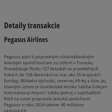
Detaily transakcie
Pegasus Airlines
Pegasus patrí k popredným nízkonákladovým
leteckým spoločnostiam so sídlom v Turecku.
Prevádzkuje flotilu 127 lietadiel na pravidelných
linkách do 158 destinácií vo viac ako 55 krajinách
Európy, Blízkeho východu, severnej Afriky a Ázie. Jej
hlavným uzlom je istanbulské letisko Sabiha Gökçen
International Airport. Vďaka jednej z najmladších
flotíl na svete prepravila letecká spoločnosť
Pegasus v roku 2024 takmer 40 miliónov
cestujúcich.