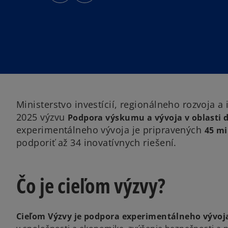
s
s
i
i
n
n
a
a
n
n
e
e
w
w
t
t
a
a
b
b
Ministerstvo investícií, regionálneho rozvoja a
2025 výzvu
Podpora výskumu a vývoja v oblasti d
experimentálneho vývoja je pripravených
45 mi
podporiť až 34 inovatívnych riešení.
Čo je cieľom výzvy?
Cieľom Výzvy je podpora experimentálneho vývoj