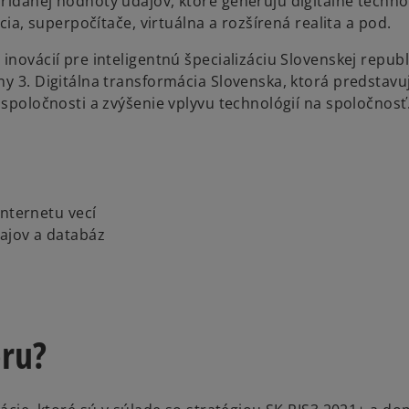
ridanej hodnoty údajov, ktoré generujú digitálne techno
cia, superpočítače, virtuálna a rozšírená realita a pod.
inovácií pre inteligentnú špecializáciu Slovenskej republ
ny 3. Digitálna transformácia Slovenska, ktorá predstavu
 spoločnosti a zvýšenie vplyvu technológií na spoločnosť
internetu vecí
ajov a databáz
oru?