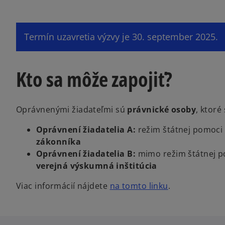
Termín uzavretia výzvy je 30. september 2025.
Kto sa môže zapojiť?
Oprávnenými žiadateľmi sú
právnické osoby
, ktoré
Oprávnení žiadatelia A:
režim štátnej pomoci
zákonníka
Oprávnení žiadatelia B:
mimo režim štátnej 
verejná výskumná inštitúcia
o
Viac informácií nájdete
na tomto linku
.
p
e
n