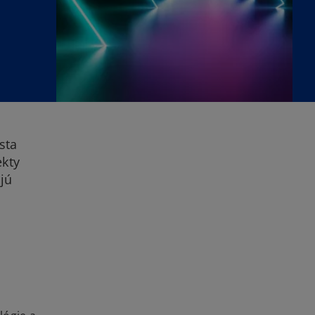
sta
ekty
jú