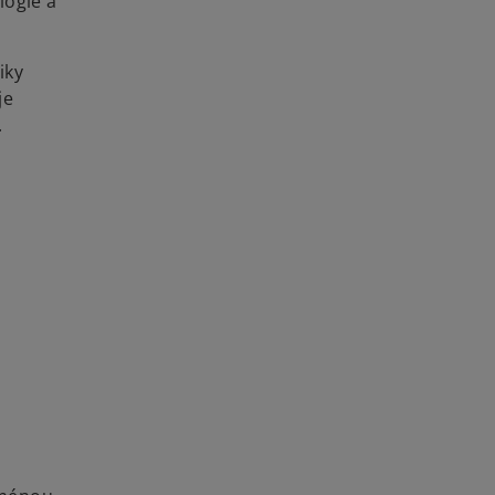
lógie a
iky
je
.