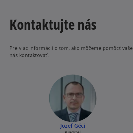
s
i
Kontaktujte nás
n
a
n
e
w
Pre viac informácií o tom, ako môžeme pomôcť vašej 
t
nás kontaktovať.
a
b
Jozef Géci
Riaditeľ