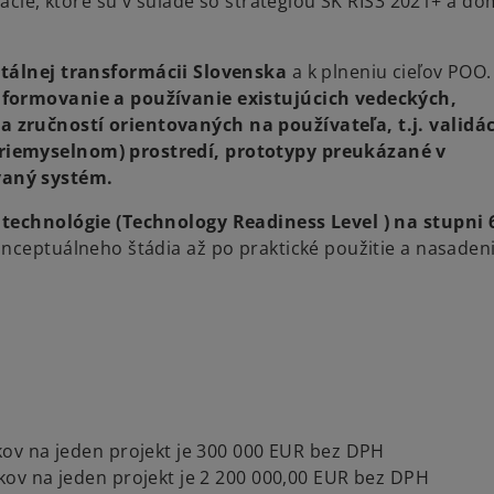
izácie, ktoré sú v súlade so stratégiou SK RIS3 2021+ a 
gitálnej transformácii Slovenska
a k plneniu cieľov POO.
formovanie a používanie existujúcich vedeckých,
 zručností orientovaných na používateľa, t.j. validá
riemyselnom) prostredí, prototypy preukázané v
vaný systém.
technológie (Technology Readiness Level ) na stupni 6
nceptuálneho štádia až po praktické použitie a nasadeni
ov na jeden projekt je 300 000 EUR bez DPH
ov na jeden projekt je 2 200 000,00 EUR bez DPH