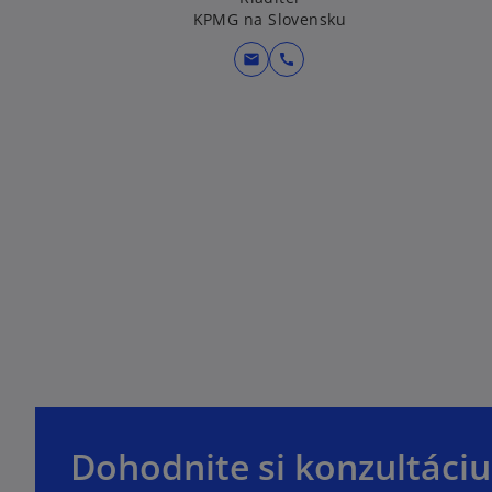
KPMG na Slovensku
mail
call
o
o
p
p
Dohodnite si konzultáciu
e
e