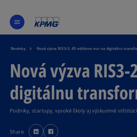
menu
Novinky
Nová výzva RIS3-2: 45 miliónov eur na digitálnu transf
Nová výzva RIS3-2
digitálnu transfo
Podniky, startupy, vysoké školy aj výskumné inštit
o
o
p
p
Share
e
e
n
n