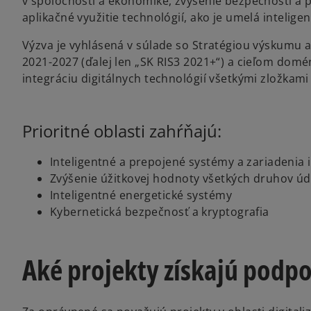
v spoločnosti a ekonomike, zvýšenie bezpečnosti a p
aplikačné využitie technológií, ako je umelá inteligen
Výzva je vyhlásená v súlade so Stratégiou výskumu a 
2021-2027 (ďalej len „SK RIS3 2021+“) a cieľom domé
integráciu digitálnych technológií všetkými zložkami
Prioritné oblasti zahŕňajú:
Inteligentné a prepojené systémy a zariadenia 
Zvýšenie úžitkovej hodnoty všetkých druhov úd
Inteligentné energetické systémy
Kybernetická bezpečnosť a kryptografia
Aké projekty získajú podp