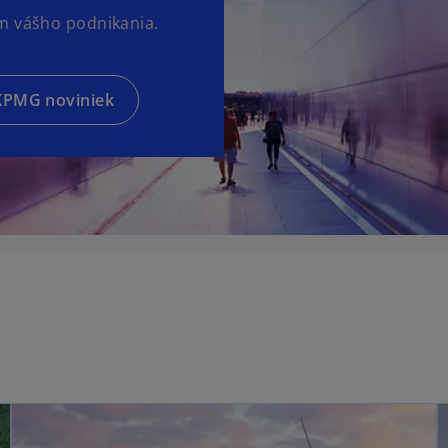
ám vášho podnikania.
 KPMG noviniek