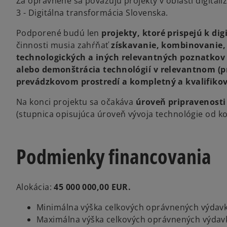
Za oprávnené sa považujú projekty v oblasti digital
3 - Digitálna transformácia Slovenska.
Podporené budú len
projekty,
ktoré prispejú k di
činnosti musia zahŕňať
získavanie, kombinovanie, 
technologických a iných relevantných poznatkov a
alebo demonštrácia technológií v relevantnom (p
prevádzkovom prostredí a kompletný a kvalifiko
Na konci projektu sa očakáva
úroveň pripravenosti 
(stupnica opisujúca úroveň vývoja technológie od ko
Podmienky financovania
Alokácia:
45 000 000,00 EUR.
Minimálna výška celkových oprávnených výdavk
Maximálna výška celkových oprávnených výdavk