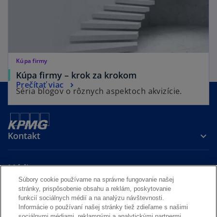
Kúpa firmy
Kúpa firmy – krok za krokom
Prečítať viac
Séria blogov o rôznych aspektoch akvizície.
Kontakt
Média
Súbory cookie používame na správne fungovanie našej
stránky, prispôsobenie obsahu a reklám, poskytovanie
Kariéra
funkcií sociálnych médií a na analýzu návštevnosti.
Informácie o používaní našej stránky tiež zdieľame s našimi
sociálnymi médiami, reklamnými a analytickými partnermi.