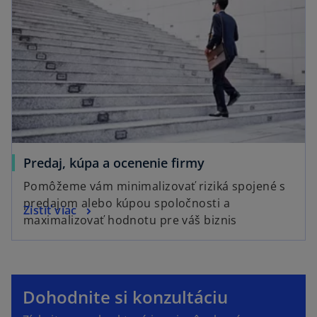
e
w
t
a
b
Predaj, kúpa a ocenenie firmy
Pomôžeme vám minimalizovať riziká spojené s
predajom alebo kúpou spoločnosti a
Zistiť viac
maximalizovať hodnotu pre váš biznis
o
p
Dohodnite si konzultáciu
e
o