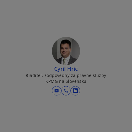
n
s
i
n
a
n
e
w
t
Cyril Hric
a
Riaditeľ, zodpovedný za právne služby
b
KPMG na Slovensku
mail
call
o
p
e
n
s
i