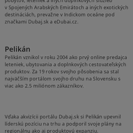
pobytov, leteniek a iných doplnkových služieb
v Spojených Arabských Emirátoch a iných exotických
destináciách, prevažne v Indickom oceáne pod
značkami Dubaj.sk a eDubai.cz.
Pelikán
Pelikán vznikol v roku 2004 ako prvý online predajca
leteniek, ubytovania a doplnkových cestovateľských
produktov. Za 19 rokov svojho pôsobenia sa stal
najväčším portálom svojho druhu na Slovensku s
viac ako 2.5 miliónom zákazníkov.
Vďaka akvizícii portálu Dubaj.sk si Pelikán upevnil
líderskú pozíciu na trhu a podporil svoje plány na
regionálnu ako aj produktovú expanziu.