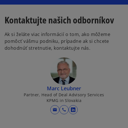
Kontaktujte našich odborníkov
Ak si želáte viac informácií o tom, ako môžeme
pomôcť vášmu podniku, prípadne ak si chcete
dohodnúť stretnutie, kontaktujte nás.
Marc Leubner
Partner, Head of Deal Advisory Services
KPMG in Slovakia
mail
call
o
p
e