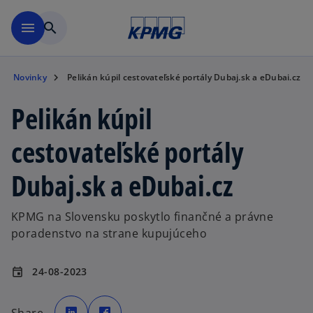
Preskočiť na hlavný obsah
menu
search
Novinky
Pelikán kúpil cestovateľské portály Dubaj.sk a eDubai.cz
Pelikán kúpil
cestovateľské portály
Dubaj.sk a eDubai.cz
KPMG na Slovensku poskytlo finančné a právne
poradenstvo na strane kupujúceho
24-08-2023
event
o
o
p
p