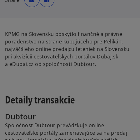
Share
e
e
n
n
s
s
i
i
n
n
a
a
n
n
e
e
w
w
KPMG na Slovensku poskytlo finančné a právne
t
t
a
a
poradenstvo na strane kupujúceho pre Pelikán,
b
b
najväčšieho online predajcu leteniek na Slovensku
pri akvizícii cestovateľských portálov Dubaj.sk
a eDubai.cz od spoločnosti Dubtour.
Detaily transakcie
Dubtour
Spoločnosť Dubtour prevádzkuje online
cestovateľské portály zameriavajúce sa na predaj