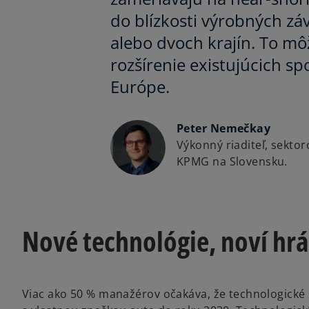
do blízkosti výrobných záv
alebo dvoch krajín. To môž
rozšírenie existujúcich sp
Európe.
Peter Nemečkay
Výkonný riaditeľ, sekto
KPMG na Slovensku.
Nové technológie, noví hrá
Viac ako 50 % manažérov očakáva, že technologické