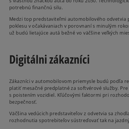
s vlastnou značkou auta do roku 2030. Technologick
potrebnú finančnú silu.
Medzi top predstaviteľmi automobilového odvetvia 
poklesu v očakávaniach v porovnaní s minulým rokom
už budú lietajúce autá bežné vo väčšine veľkých mie
Digitálni zákazníci
Zákazníci v automobilovom priemysle budú podľa r
platiť mesačné predplatné za softvérové služby. Pre 
s poistením vozidiel. Kľúčovými faktormi pri rozho
bezpečnosť.
Väčšina vedúcich predstaviteľov z odvetvia sa zhodl
rozhodnutia spotrebiteľov sústreďovať tak na jazdn