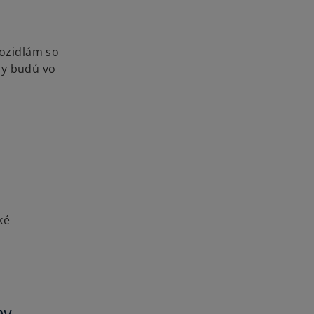
vozidlám so
ly budú vo
ké
ov