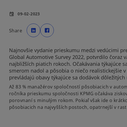
09-02-2023
event
o
o
p
p
Share
e
e
n
n
s
s
i
i
n
n
a
a
Najnovšie vydanie prieskumu medzi vedúcimi pre
n
n
e
e
Global Automotive Survey 2022, potvrdilo čoraz vä
w
w
t
t
najbližších piatich rokoch. Očakávania týkajúce s
a
a
b
b
smerom nadol a pôsobia o niečo realistickejšie 
prevládajú obavy týkajúce sa dodávok dôležitýc
Až 83 % manažérov spoločností pôsobiacich v autom
ročníka prieskumu spoločnosti KPMG očakáva ziskovejš
porovnaní s minulým rokom. Pokiaľ však ide o krátk
pôsobiacich na najvyšších postoch, opatrnejší v ra