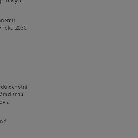
ajú navyše
emnému
v roku 2030
udú ochotní
rámci trhu
ov a
pné