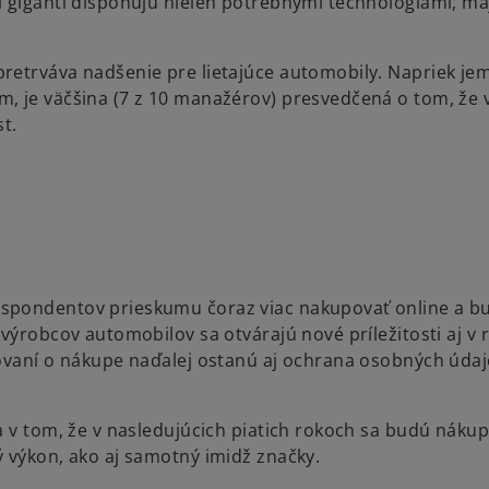
í giganti disponujú nielen potrebnými technológiami, m
pretrváva nadšenie pre lietajúce automobily. Napriek j
, je väčšina (7 z 10 manažérov) presvedčená o tom, že 
st.
espondentov prieskumu čoraz viac nakupovať online a b
výrobcov automobilov sa otvárajú nové príležitosti aj v 
dovaní o nákupe naďalej ostanú aj ochrana osobných údaj
a v tom, že v nasledujúcich piatich rokoch sa budú náku
ý výkon, ako aj samotný imidž značky.