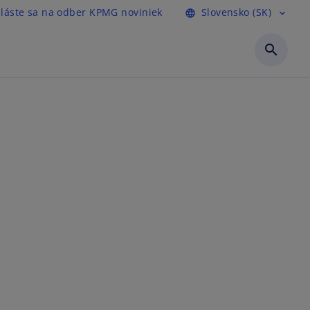
hláste sa na odber KPMG noviniek
Slovensko (SK)
language
expand_more
search