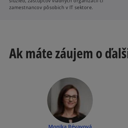
služieb, zástupcov vládnych organizácií či
zamestnancov pôsobich v IT sektore.
Ak máte záujem o ďalš
Monika Révayová