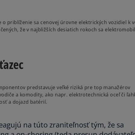
o priblíženie sa cenovej úrovne elektrických vozidiel k 
ených, že v najbližších desiatich rokoch sa elektromobi
ťazec
mponentov predstavuje veľké riziká pre top manažérov
odiče a komodity, ako napr. elektrotechnická oceľ či ľah
osť a dojazd batérií.
agujú na túto zraniteľnosť tým, že sa
ing a on-shoring (teda presun dodávateľ