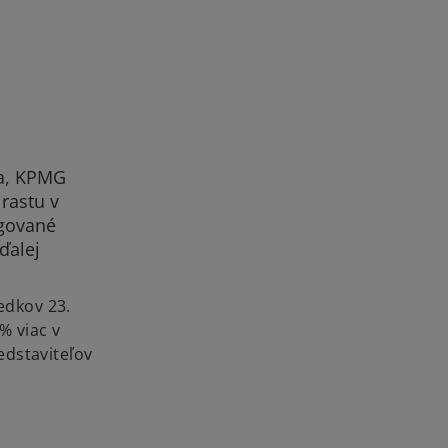
ta, KPMG
rastu v
igované
ďalej
edkov 23.
% viac v
edstaviteľov