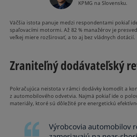
KPMG na Slovensku.
Väčšia istota panuje medzi respondentami pokiaľ ide 
spaľovacími motormi. Až 82 % manažérov je presvedč
veľkej miere rozširovať, a to aj bez vládnych dotácií.
Zraniteľný dodávateľský re
Pokračujúca neistota v rámci dodávky komodít a ko
z automobilového odvetvia. Najmä pokiaľ ide o polov
materiály, ktoré sú dôležité pre energetickú efektívn
Výrobcovia automobilov re
zameriavajú na near-shor