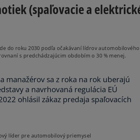
tiek (spaľovacie a elektrick
bude do roku 2030 podľa očakávaní lídrov automobilového
porovnaní s predchádzajúcim obdobím o 30 % menej.
ia manažérov sa z roka na rok uberajú
stavy a navrhovaná regulácia EÚ
2022 ohlásil zákaz predaja spaľovacích
rový líder pre automobilový priemysel