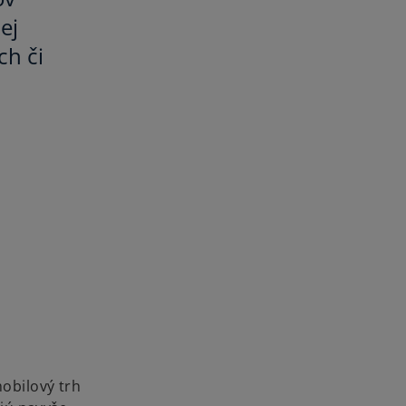
ej
ch či
obilový trh