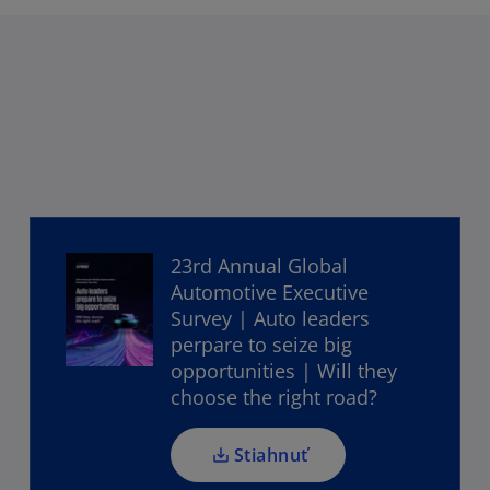
23rd Annual Global
o
Automotive Executive
p
Survey | Auto leaders
e
perpare to seize big
n
opportunities | Will they
s
choose the right road?
i
n
a
Stiahnuť
n