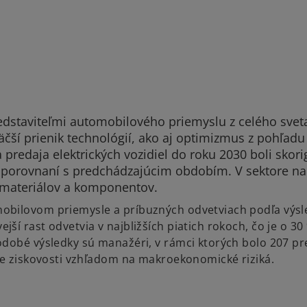
dstaviteľmi automobilového priemyslu z celého sve
čší prienik technológií, ako aj optimizmus z pohľadu 
a predaja elektrických vozidiel do roku 2030 boli skor
v porovnaní s predchádzajúcim obdobím. V sektore na
h materiálov a komponentov.
obilovom priemysle a príbuzných odvetviach podľa výsl
í rast odvetvia v najbližších piatich rokoch, čo je o 30 
odobé výsledky sú manažéri, v rámci ktorých bolo 207 pr
ste ziskovosti vzhľadom na makroekonomické riziká.