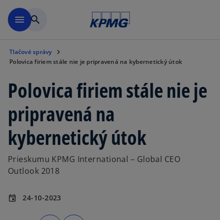
Preskočiť na hlavný obsah
menu
search
Tlačové správy
Polovica firiem stále nie je pripravená na kybernetický útok
Polovica firiem stále nie je
pripravená na
kybernetický útok
Prieskumu KPMG International – Global CEO
Outlook 2018
24-10-2023
event
o
o