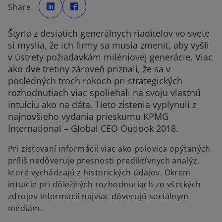
p
p
Share
e
e
n
n
s
s
i
i
Štyria z desiatich generálnych riaditeľov vo svete
n
n
a
a
si myslia, že ich firmy sa musia zmeniť, aby vyšli
n
n
e
e
v ústrety požiadavkám miléniovej generácie. Viac
w
w
t
t
ako dve tretiny zároveň priznali, že sa v
a
a
b
b
posledných troch rokoch pri strategických
rozhodnutiach viac spoliehali na svoju vlastnú
intuíciu ako na dáta. Tieto zistenia vyplynuli z
najnovšieho vydania prieskumu KPMG
International – Global CEO Outlook 2018.
Pri zisťovaní informácií viac ako polovica opýtaných
príliš nedôveruje presnosti prediktívnych analýz,
ktoré vychádzajú z historických údajov. Okrem
intuície pri dôležitých rozhodnutiach zo všetkých
zdrojov informácií najviac dôverujú sociálnym
médiám.