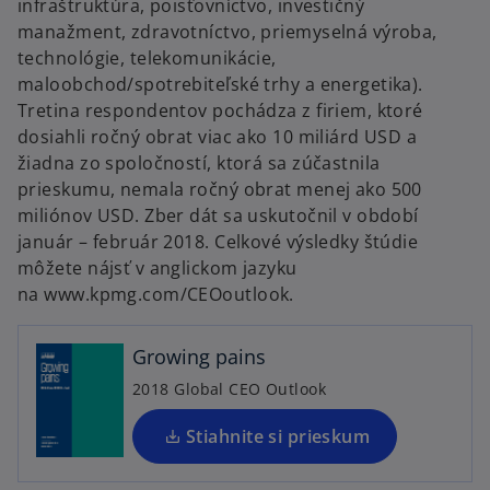
infraštruktúra, poisťovníctvo, investičný
manažment, zdravotníctvo, priemyselná výroba,
technológie, telekomunikácie,
maloobchod/spotrebiteľské trhy a energetika).
Tretina respondentov pochádza z firiem, ktoré
dosiahli ročný obrat viac ako 10 miliárd USD a
žiadna zo spoločností, ktorá sa zúčastnila
prieskumu, nemala ročný obrat menej ako 500
miliónov USD. Zber dát sa uskutočnil v období
január – február 2018. Celkové výsledky štúdie
o
môžete nájsť v anglickom jazyku
p
na www.kpmg.com/CEOoutlook.
e
n
Growing pains
s
i
2018 Global CEO Outlook
n
a
Stiahnite si prieskum
n
e