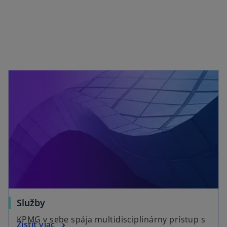
p
e
n
s
i
n
a
n
e
w
t
a
b
Služby
KPMG v sebe spája multidisciplinárny prístup s
Zistiť viac