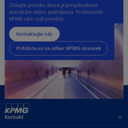
o
Získajte ponuku, ktorá je prispôsobená
n
p
potrebám vášho podnikania. Profesionáli
s
e
KPMG vám radi pomôžu.
i
n
n
s
a
Kontaktujte nás
i
n
n
e
a
Prihláste sa na odber KPMG noviniek
w
n
t
e
a
w
b
t
a
b
Kontakt