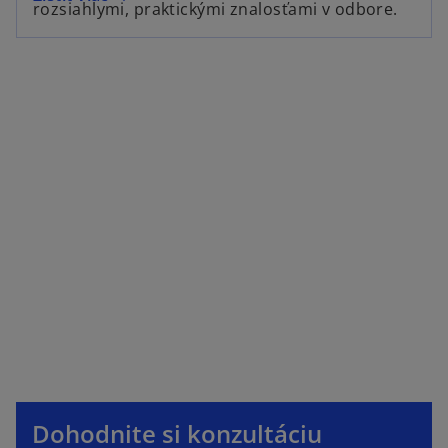
rozsiahlymi, praktickými znalosťami v odbore.
o
p
Dohodnite si konzultáciu
e