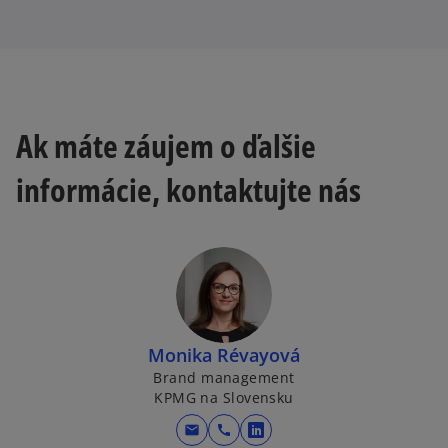
w
t
a
b
Ak máte záujem o ďalšie
informácie, kontaktujte nás
Monika Révayová
Brand management
KPMG na Slovensku
mail
call
o