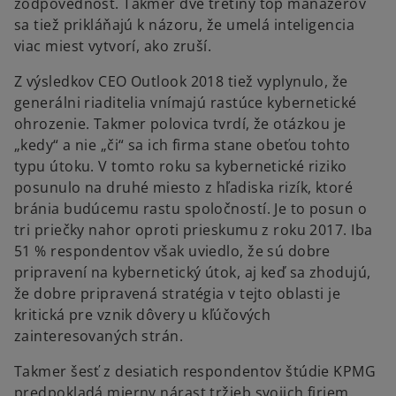
zodpovednosť. Takmer dve tretiny top manažérov
sa tiež prikláňajú k názoru, že umelá inteligencia
viac miest vytvorí, ako zruší.
Z výsledkov CEO Outlook 2018 tiež vyplynulo, že
generálni riaditelia vnímajú rastúce kybernetické
ohrozenie. Takmer polovica tvrdí, že otázkou je
„kedy“ a nie „či“ sa ich firma stane obeťou tohto
typu útoku. V tomto roku sa kybernetické riziko
posunulo na druhé miesto z hľadiska rizík, ktoré
bránia budúcemu rastu spoločností. Je to posun o
tri priečky nahor oproti prieskumu z roku 2017. Iba
51 % respondentov však uviedlo, že sú dobre
pripravení na kybernetický útok, aj keď sa zhodujú,
že dobre pripravená stratégia v tejto oblasti je
kritická pre vznik dôvery u kľúčových
zainteresovaných strán.
Takmer šesť z desiatich respondentov štúdie KPMG
predpokladá mierny nárast tržieb svojich firiem.