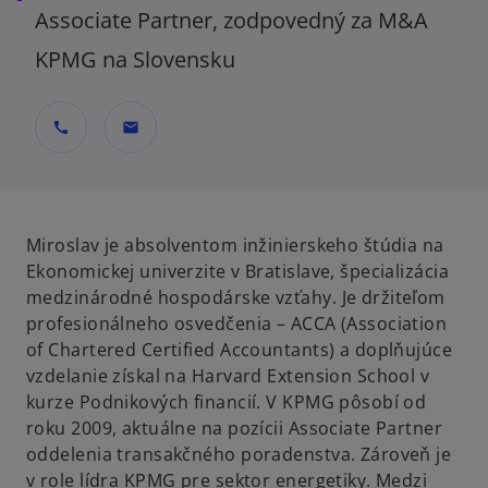
Associate Partner, zodpovedný za M&A
KPMG na Slovensku
call
mail
Miroslav je absolventom inžinierskeho štúdia na
Ekonomickej univerzite v Bratislave, špecializácia
medzinárodné hospodárske vzťahy. Je držiteľom
profesionálneho osvedčenia – ACCA (Association
of Chartered Certified Accountants) a doplňujúce
vzdelanie získal na Harvard Extension School v
kurze Podnikových financií. V KPMG pôsobí od
roku 2009, aktuálne na pozícii Associate Partner
oddelenia transakčného poradenstva. Zároveň je
v role lídra KPMG pre sektor energetiky. Medzi