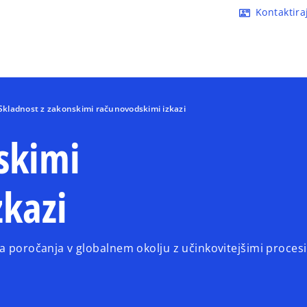
Skip to main content
Kontaktira
contact_mail
Skladnost z zakonskimi računovodskimi izkazi
skimi
zkazi
a poročanja v globalnem okolju z učinkovitejšimi procesi