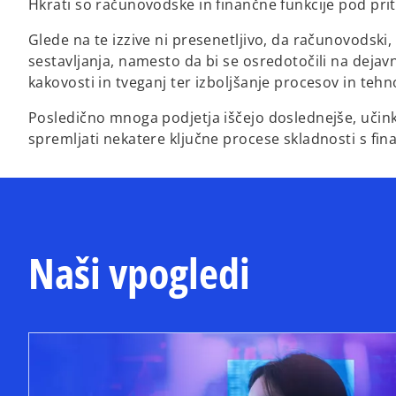
Hkrati so računovodske in finančne funkcije pod prit
Glede na te izzive ni presenetljivo, da računovodski
sestavljanja, namesto da bi se osredotočili na deja
kakovosti in tveganj ter izboljšanje procesov in tehn
Posledično mnoga podjetja iščejo doslednejše, učinko
spremljati nekatere ključne procese skladnosti s fina
Naši vpogledi