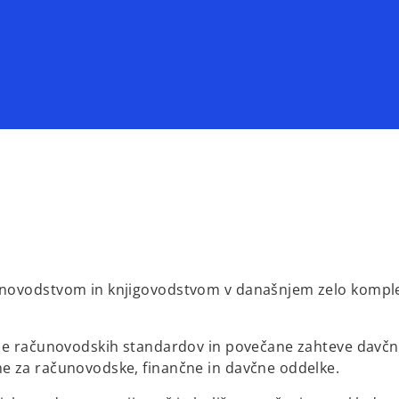
čunovodstvom in knjigovodstvom v današnjem zelo kompl
mbe računovodskih standardov in povečane zahteve davčni
e za računovodske, finančne in davčne oddelke.