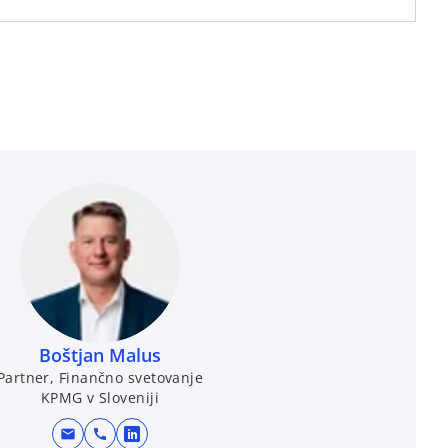
Boštjan Malus
Partner, Finančno svetovanje
KPMG v Sloveniji
mail
call
o