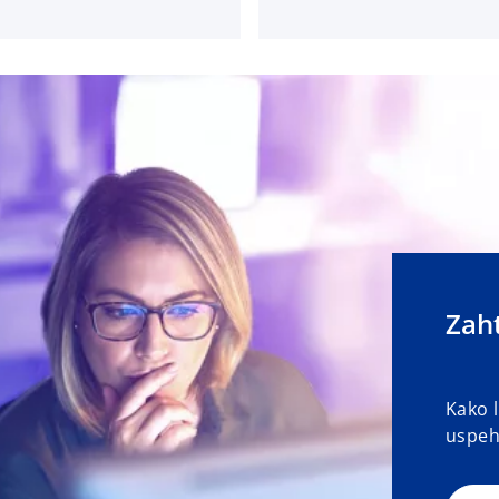
Zah
Kako 
uspeh