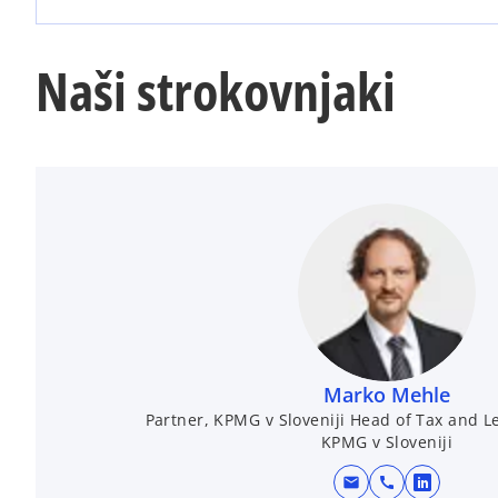
Naši strokovnjaki
Marko Mehle
Partner, KPMG v Sloveniji Head of Tax and L
KPMG v Sloveniji
mail
call
o