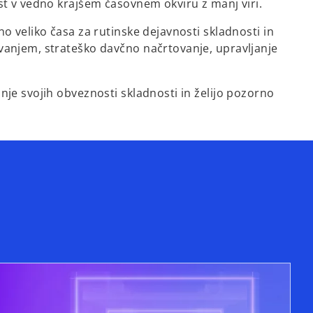
st v vedno krajšem časovnem okviru z manj viri.
o veliko časa za rutinske dejavnosti skladnosti in
ovanjem, strateško davčno načrtovanje, upravljanje
nje svojih obveznosti skladnosti in želijo pozorno