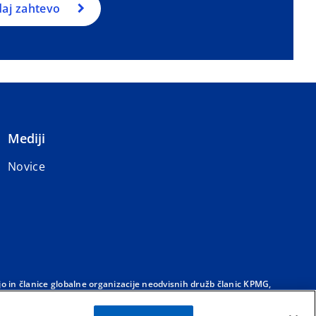
aj zahtevo
Mediji
Novice
o in članice globalne organizacije neodvisnih družb članic KPMG,