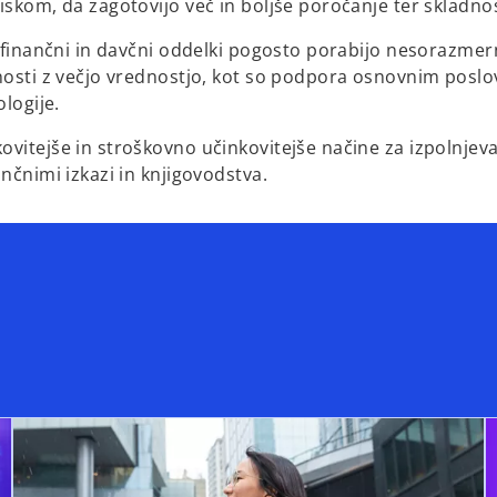
iskom, da zagotovijo več in boljše poročanje ter skladno
, finančni in davčni oddelki pogosto porabijo nesorazmern
vnosti z večjo vrednostjo, kot so podpora osnovnim posl
ologije.
vitejše in stroškovno učinkovitejše načine za izpolnjeva
nčnimi izkazi in knjigovodstva.