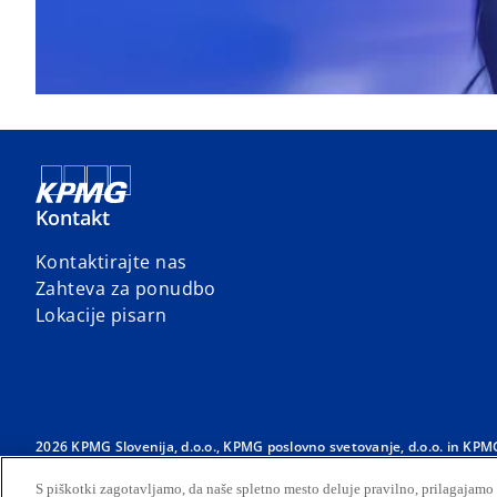
Kontakt
Kontaktirajte nas
Zahteva za ponudbo
Lokacije pisarn
2026 KPMG Slovenija, d.o.o., KPMG poslovno svetovanje, d.o.o. in KPM
povezane z KPMG International Limited, zasebno angleško družbo z 
S piškotki zagotavljamo, da naše spletno mesto deluje pravilno, prilagajam