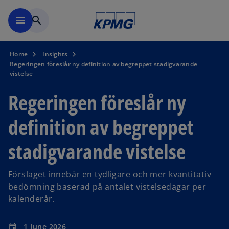
Skip to navigation
menu
search
Home
Insights
Regeringen föreslår ny definition av begreppet stadigvarande
vistelse
Regeringen föreslår ny
definition av begreppet
stadigvarande vistelse
Förslaget innebär en tydligare och mer kvantitativ
bedömning baserad på antalet vistelsedagar per
kalenderår.
1 June 2026
event