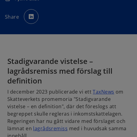
o
p
Share
e
n
s
i
n
a
n
e
w
t
a
b
Stadigvarande vistelse –
lagrådsremiss med förslag till
definition
o
I december 2023 publicerade vi ett
TaxNews
om
p
Skatteverkets promemoria "Stadigvarande
e
vistelse – en definition", där det föreslogs att
n
begreppet skulle regleras i inkomstskattelagen.
s
Regeringen har nu gått vidare med förslaget och
o
i
lämnat en
lagrådsremiss
med i huvudsak samma
p
n
innehåll.