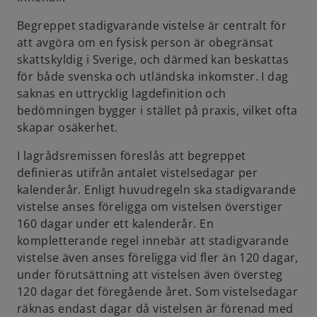
e
a
Begreppet stadigvarande vistelse är centralt för
n
n
att avgöra om en fysisk person är obegränsat
s
e
skattskyldig i Sverige, och därmed kan beskattas
i
w
för både svenska och utländska inkomster. I dag
n
t
saknas en uttrycklig lagdefinition och
a
a
bedömningen bygger i stället på praxis, vilket ofta
n
b
skapar osäkerhet.
e
w
I lagrådsremissen föreslås att begreppet
t
definieras utifrån antalet vistelsedagar per
a
kalenderår. Enligt huvudregeln ska stadigvarande
b
vistelse anses föreligga om vistelsen överstiger
160 dagar under ett kalenderår. En
kompletterande regel innebär att stadigvarande
vistelse även anses föreligga vid fler än 120 dagar,
under förutsättning att vistelsen även översteg
120 dagar det föregående året. Som vistelsedagar
räknas endast dagar då vistelsen är förenad med