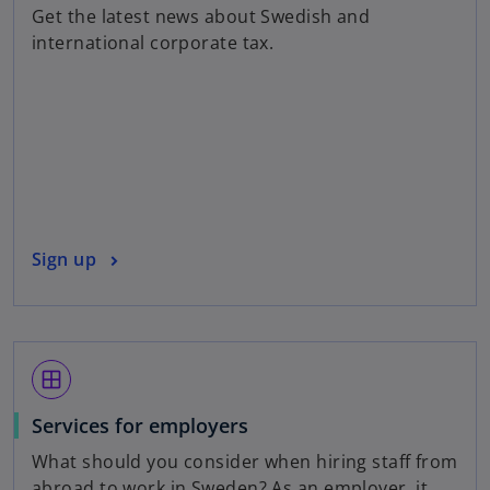
Get the latest news about Swedish and
international corporate tax.
Sign up
window
Services for employers
What should you consider when hiring staff from
abroad to work in Sweden? As an employer, it