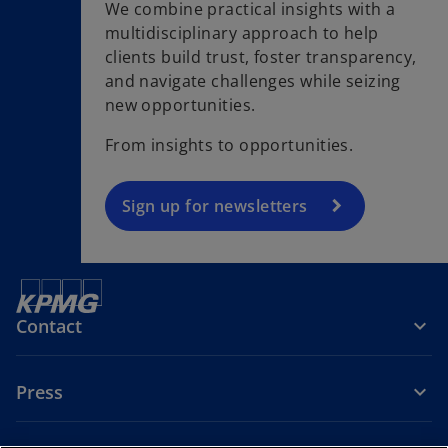
We combine practical insights with a
multidisciplinary approach to help
o
clients build trust, foster transparency,
p
and navigate challenges while seizing
e
new opportunities.
n
s
From insights to opportunities.
i
n
a
Sign up for newsletters
n
e
w
t
Contact
a
b
Press