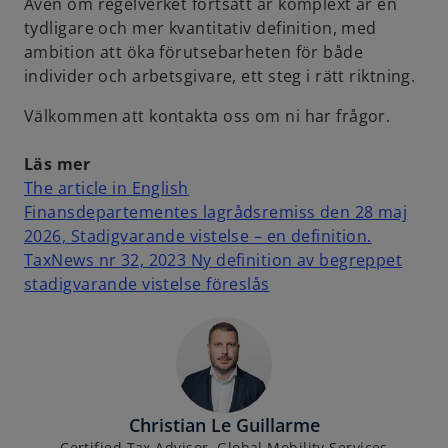
Även om regelverket fortsatt är komplext är en
tydligare och mer kvantitativ definition, med
ambition att öka förutsebarheten för både
individer och arbetsgivare, ett steg i rätt riktning.
Välkommen att kontakta oss om ni har frågor.
Läs mer
o
The article in English
p
Finansdepartementes lagrådsremiss den 28 maj
e
o
2026, Stadigvarande vistelse – en definition.
n
p
TaxNews nr 32, 2023 Ny definition av begreppet
s
o
e
stadigvarande vistelse föreslås
i
p
n
n
e
s
a
n
i
n
s
n
e
i
a
Christian Le Guillarme
w
n
n
Certified Tax Advisor, Global Mobility Services