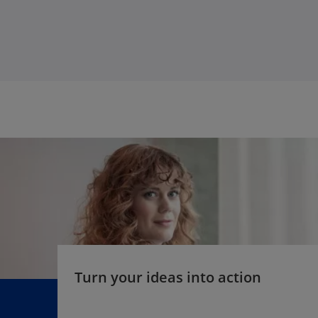
i
a
n
b
a
n
e
w
t
a
b
Turn your ideas into action