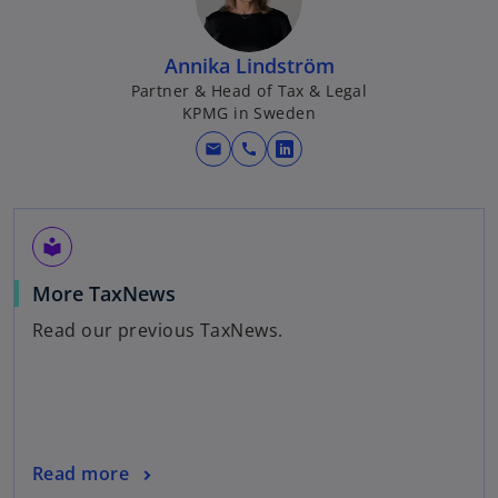
Annika Lindström
Partner & Head of Tax & Legal
KPMG in Sweden
mail
call
o
p
e
n
local_library
s
o
More TaxNews
i
p
n
Read our previous TaxNews.
e
a
n
n
s
e
i
w
n
t
o
Read more
a
a