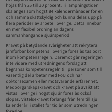
höjas från 25 till 30 procent. Tillämpningstiden
ska anges som högst 84 kalendermånader för en
och samma skattskyldig och kunna delas upp på
flera perioder av arbete i Sverige. Detta innebär
en mer flexibel ordning än dagens
sammanhängande sjuårsperiod.
Kravet på betydande svårigheter att rekrytera
jämförbar kompetens i Sverige föreslås tas bort
inom kompetensregeln. Däremot går regeringen
inte vidare med utredningens förslag att
begränsa kompetensregeln till personer som till
väsentlig del arbetar med FoU och har
doktorsexamen eller motsvarande erfarenhet.
Medborgarskapskravet och kravet på avsikt att
vistas i Sverige i högst sju år föreslås också
slopas. Vistelsekravet förlängs från fem till sju
kalenderår, i stället för tio år som utredningen
föreslog.