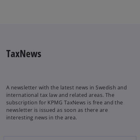
p
w
e
t
n
a
s
b
i
n
a
TaxNews
n
e
w
t
a
A newsletter with the latest news in Swedish and
b
international tax law and related areas. The
subscription for KPMG TaxNews is free and the
newsletter is issued as soon as there are
interesting news in the area.