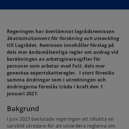
s
i
n
a
n
e
w
t
a
Regeringen har överlämnat lagrådsremissen
b
Skatteincitament för forskning och utveckling
till Lagrådet. Remissen innehåller förslag på
dels mer ändamålsenliga regler om avdrag vid
beräkningen av arbetsgivaravgifter för
personer som arbetar med FoU, dels mer
generösa expertskatteregler. I stort föreslås
samma ändringar som i utredningen och
ändringarna föreslås träda i kraft den 1
januari 2027.
Bakgrund
I juni 2023 beslutade regeringen att tillsätta en
särskild utredare för att utvärdera reglerna om