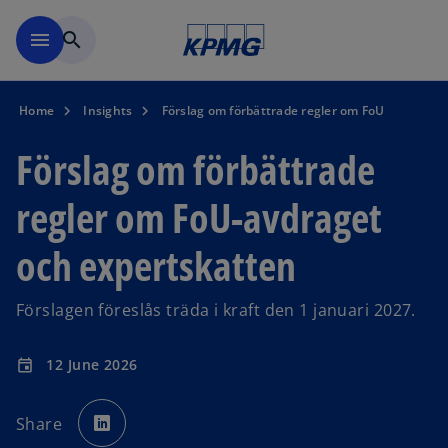
Skip to navigation
menu
search
Home
Insights
Förslag om förbättrade regler om FoU
Förslag om förbättrade
regler om FoU-avdraget
och expertskatten
Förslagen föreslås träda i kraft den 1 januari 2027.
12 June 2026
event
o
p
Share
e
n