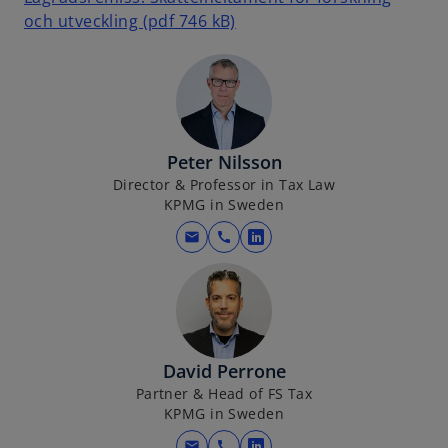
o
och utveckling (pdf 746 kB)
p
e
n
s
i
Peter Nilsson
n
Director & Professor in Tax Law
a
KPMG in Sweden
n
e
mail
call
o
w
p
t
e
a
n
b
s
i
David Perrone
n
Partner & Head of FS Tax
KPMG in Sweden
a
n
mail
call