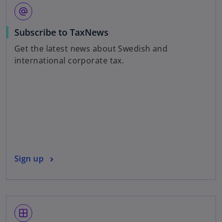
alternate_email
o
Subscribe to TaxNews
p
Get the latest news about Swedish and
e
international corporate tax.
n
s
i
n
a
n
e
w
o
Sign up
t
p
a
e
b
n
s
window
i