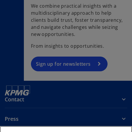
We combine practical insights with a
multidisciplinary approach to help
o
clients build trust, foster transparency,
p
and navigate challenges while seizing
e
new opportunities.
n
s
From insights to opportunities.
i
n
a
Sign up for newsletters
n
e
w
t
Contact
a
b
Press