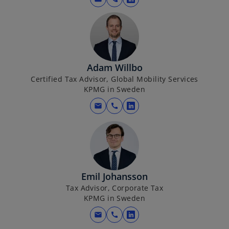
o
e
p
w
e
t
n
a
s
b
i
Adam Willbo
n
Certified Tax Advisor, Global Mobility Services
KPMG in Sweden
a
n
mail
call
o
e
p
w
e
t
n
a
s
b
i
Emil Johansson
n
Tax Advisor, Corporate Tax
a
KPMG in Sweden
n
mail
call
o
e