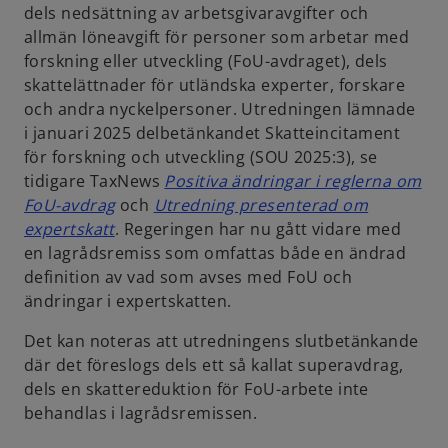
dels nedsättning av arbetsgivaravgifter och
allmän löneavgift för personer som arbetar med
forskning eller utveckling (FoU-avdraget), dels
skattelättnader för utländska experter, forskare
och andra nyckelpersoner. Utredningen lämnade
i januari 2025 delbetänkandet Skatteincitament
för forskning och utveckling (SOU 2025:3), se
tidigare TaxNews
Positiva ändringar i reglerna om
o
FoU-avdrag
och
Utredning presenterad om
o
p
expertskatt
. Regeringen har nu gått vidare med
p
e
en lagrådsremiss som omfattas både en ändrad
e
n
definition av vad som avses med FoU och
n
s
ändringar i expertskatten.
s
i
Det kan noteras att utredningens slutbetänkande
i
n
där det föreslogs dels ett så kallat superavdrag,
n
a
dels en skattereduktion för FoU-arbete inte
a
n
behandlas i lagrådsremissen.
n
e
e
w