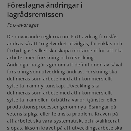
Föreslagna ändringar i
w
t
lagrådsremissen
t
a
a
b
FoU-avdraget
b
De nuvarande reglerna om FoU-avdrag föreslås
ändras så att ”regelverket utvidgas, förenklas och
förtydligas” vilket ska skapa incitament för att öka
arbetet med forskning och utveckling.
Ändringarna görs genom att definitionen av såväl
forskning som utveckling ändras. Forskning ska
definieras som arbete med att i kommersiellt
syfte ta fram ny kunskap. Utveckling ska
definieras som arbete med att i kommersiellt
syfte ta fram eller förbättra varor, tjänster eller
produktionsprocesser genom nya lösningar på
vetenskapliga eller tekniska problem. Kraven på
att arbetet ska vara systematiskt och kvalificerat
slopas, liksom kravet på att utvecklingsarbete ska