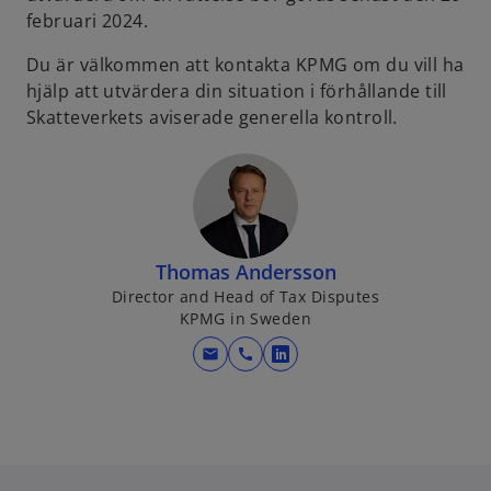
a
februari 2024.
n
e
Du är välkommen att kontakta KPMG om du vill ha
w
hjälp att utvärdera din situation i förhållande till
t
Skatteverkets aviserade generella kontroll.
a
b
Thomas Andersson
Director and Head of Tax Disputes
KPMG in Sweden
mail
call
o
p
e
n
s