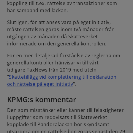
koppling till t.ex. rättelse av transaktioner som
har samband med läckan.
Slutligen, för att anses vara på eget initiativ,
måste rättelsen göras inom två månader från
utgången av månaden då Skatteverket
informerade om den generella kontrollen.
För en mer detaljerad förståelse av reglerna om
generella kontroller hänvisar vi till vårt
tidigare TaxNews från 2019 med titeln
"
Skattetillägg vid komplettering till deklaration
o
och rättelse på eget initiativ
".
p
KPMG:s kommentar
e
n
Den som misstänker eller känner till felaktigheter
s
i uppgifter som redovisats till Skatteverket
i
kopplade till Pandoraläckan bör skyndsamt
n
utvärdera om en rättelse bör göras senast den 29