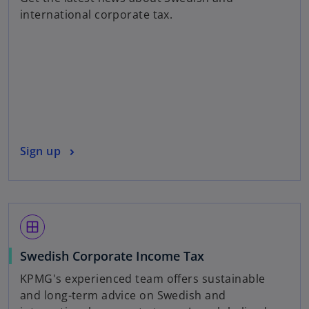
e
international corporate tax.
n
s
i
n
a
n
e
w
o
Sign up
t
p
a
e
b
n
s
window
i
n
Swedish Corporate Income Tax
a
KPMG's experienced team offers sustainable
n
and long-term advice on Swedish and
e