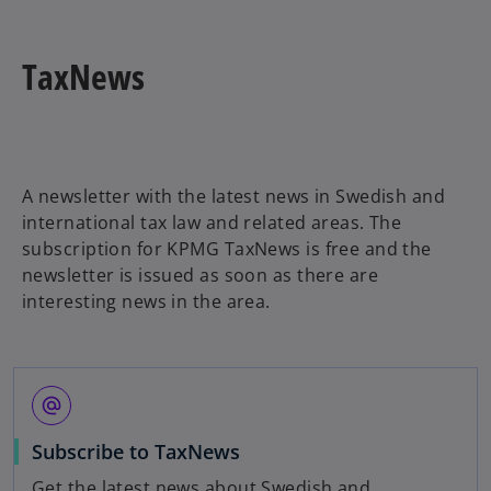
i
n
a
TaxNews
n
e
w
t
a
A newsletter with the latest news in Swedish and
b
international tax law and related areas. The
subscription for KPMG TaxNews is free and the
newsletter is issued as soon as there are
interesting news in the area.
alternate_email
o
Subscribe to TaxNews
p
Get the latest news about Swedish and