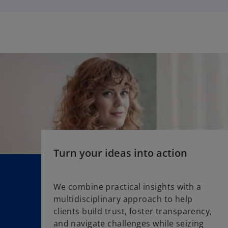
a
n
b
a
n
e
w
t
a
b
Turn your ideas into action
We combine practical insights with a
multidisciplinary approach to help
o
clients build trust, foster transparency,
p
and navigate challenges while seizing
e