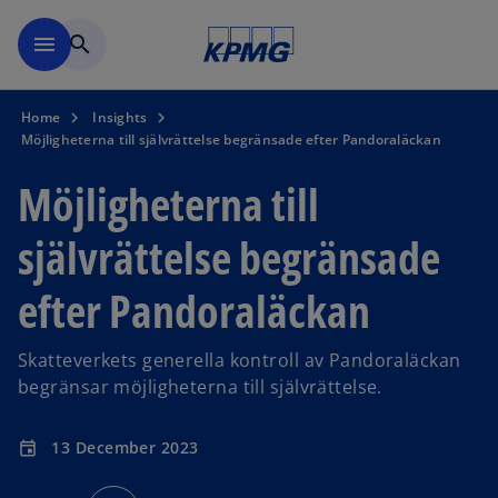
Skip to navigation
menu
search
Home
Insights
Möjligheterna till självrättelse begränsade efter Pandoraläckan
Möjligheterna till
självrättelse begränsade
efter Pandoraläckan
Skatteverkets generella kontroll av Pandoraläckan
begränsar möjligheterna till självrättelse.
13 December 2023
event
o