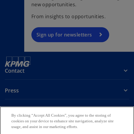
new opportunities.
n
s
From insights to opportunities.
i
n
a
Sign up for newsletters
n
e
w
t
Contact
a
b
Press
About KPMG Sweden
By clicking “Accept All Cookies”, you agree to the storing of
cookies on your device to enhance site navigation, analyze site
o
o
o
usage, and assist in our marketing efforts.
p
p
p