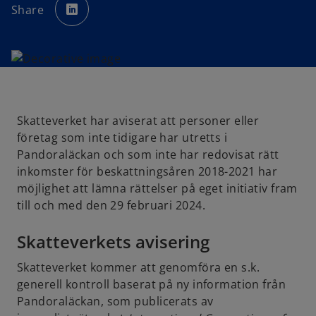
p
Share
e
n
s
i
n
a
n
e
w
t
a
b
Skatteverket har aviserat att personer eller
företag som inte tidigare har utretts i
Pandoraläckan och som inte har redovisat rätt
inkomster för beskattningsåren 2018-2021 har
möjlighet att lämna rättelser på eget initiativ fram
till och med den 29 februari 2024.
Skatteverkets avisering
Skatteverket kommer att genomföra en s.k.
generell kontroll baserat på ny information från
Pandoraläckan, som publicerats av