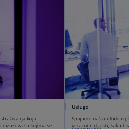
Usluge
straživanja koja
Spajamo naš multidiscipl
ih izazova sa kojima se
iz raznih oblasti, kako b