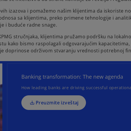
vih izazova i pomažemo našim klijentima da iskoriste no
odnosa sa klijentima, preko primene tehnologije i analiti
je i buduće radne snage.
PMG stručnjaka, klijentima pružamo podršku na lokalnom
rastu kako bismo raspolagali odgovarajućim kapacitetima
e doprinose održivom stvaranju vrednosti potrebnoj fina
o
p
e
n
Banking transformation: The new agenda
s
How leading banks are driving successful operationa
i
n
a
Preuzmite izveštaj
n
e
w
t