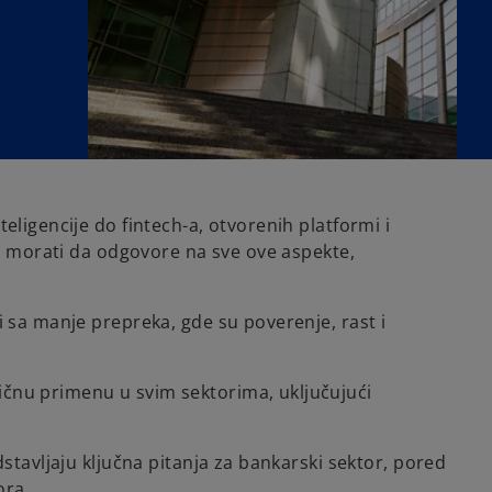
eligencije do fintech-a, otvorenih platformi i
će morati da odgovore na sve ove aspekte,
i sa manje prepreka, gde su poverenje, rast i
ičnu primenu u svim sektorima, uključujući
stavljaju ključna pitanja za bankarski sektor, pored
ora.