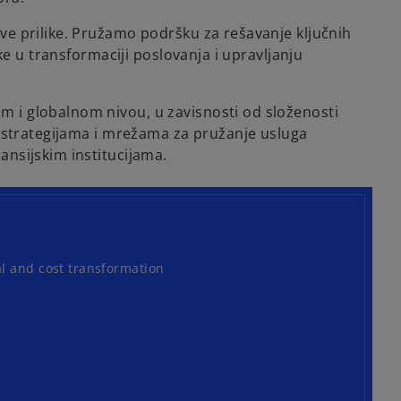
ve prilike. Pružamo podršku za rešavanje ključnih
ke u transformaciji poslovanja i upravljanju
 i globalnom nivou, u zavisnosti od složenosti
, strategijama i mrežama za pružanje usluga
nsijskim institucijama.
l and cost transformation