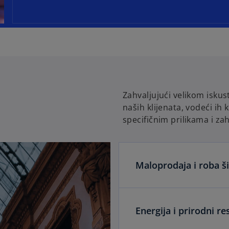
a
b
Zahvaljujući velikom iskus
naših klijenata, vodeći ih
specifičnim prilikama i za
Maloprodaja i roba š
Energija i prirodni re