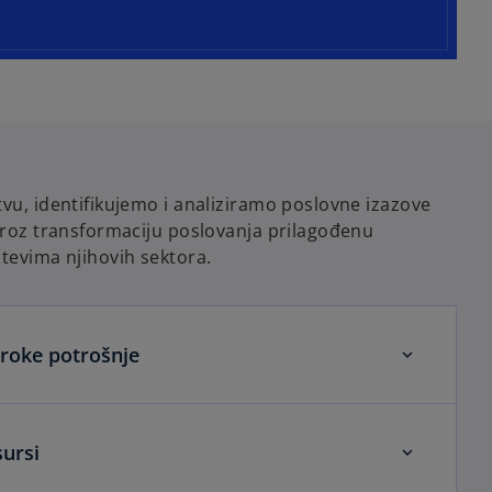
tvu, identifikujemo i analiziramo poslovne izazove
 kroz transformaciju poslovanja prilagođenu
htevima njihovih sektora.
iroke potrošnje
sursi