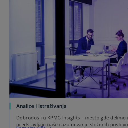
Analize i istraživanja
Dobrodošli u KPMG Insights – mesto gde delimo i
predstavljaju naše razumevanje složenih poslovn