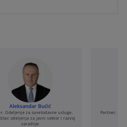
Aleksandar Bućić
er, Odeljenje za savetodavne usluge,
Partner, Ruko
ilac odeljenja za javni sektor i razvoj
saradnje