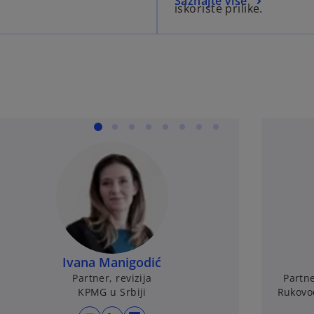
Saznajte više
iskoriste prilike.
Ivana Manigodić
Partner, revizija
Partn
KPMG u Srbiji
Rukovod