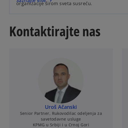
Saznajte više
organizacije širom sveta susreću.
Kontaktirajte nas
Uroš Ačanski
Senior Partner, Rukovodilac odeljenja za
savetodavne usluge
KPMG u Srbiji i u Crnoj Gori