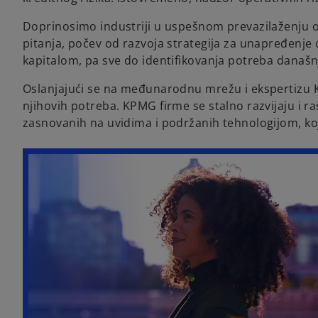
Doprinosimo industriji u uspešnom prevazilaženju o
pitanja, počev od razvoja strategija za unapređenje 
kapitalom, pa sve do identifikovanja potreba današn
Oslanjajući se na međunarodnu mrežu i ekspertizu K
njihovih potreba. KPMG firme se stalno razvijaju i 
zasnovanih na uvidima i podržanih tehnologijom, koj