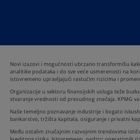
Novi izazovi i mogućnosti ubrzano transformišu kako 
analitike podataka i do sve veće usmerenosti na kori
istovremeno upravljajući rastućim rizicima i promen
Organizacije u sektoru finansijskih usluga teže budu
stvaranje vrednosti od presudnog značaja. KPMG 
Naše temeljno poznavanje industrije i bogato iskus
bankarstvo, tržišta kapitala, osiguranje i privatni kap
Među ostalim značajnim razvojnim trendovima ističu se
kreditnog rizika. Istovremeno, nadzor operativnih rizi