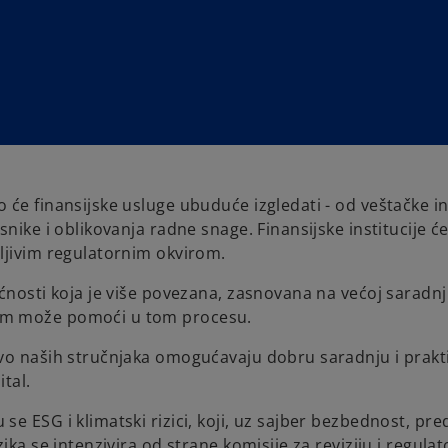
će finansijske usluge ubuduće izgledati - od veštačke int
snike i oblikovanja radne snage. Finansijske institucije 
ljivim regulatornim okvirom.
ćnosti koja je više povezana, zasnovana na većoj saradnj
vam može pomoći u tom procesu.
tvo naših stručnjaka omogućavaju dobru saradnju i prakt
ital.
 ESG i klimatski rizici, koji, uz sajber bezbednost, pred
ka se intenzivira od strane komisije za reviziju i regulat