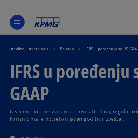
menu
Analize i istraživanja
Revizija
IFRS u poređenju sa US GAA
IFRS u poređenju 
GAAP
U vremenima neizvesnosti, investitorima, regulator
korisnicima je potreban jasan godišnji izveštaj.