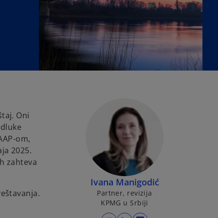
taj. Oni
odluke
GAAP-om,
aja 2025.
ih zahteva
Ivana Manigodić
veštavanja.
Partner, revizija
KPMG u Srbiji