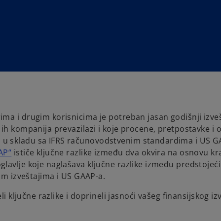
ma i drugim korisnicima je potreban jasan godišnji izveš
 ih kompanija prevazilazi i koje procene, pretpostavke i 
u u skladu sa IFRS računovodstvenim standardima i US 
o
AP“
ističe ključne razlike između dva okvira na osnovu kr
p
glavlje koje naglašava ključne razlike između predstojeć
e
kim izveštajima i US GAAP-a.
n
li ključne razlike i doprineli jasnoći vašeg finansijskog iz
s
i