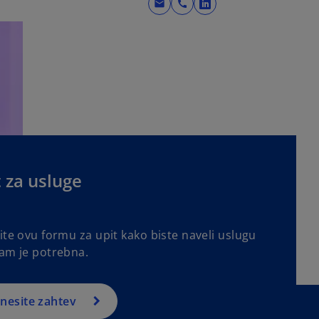
mail
call
o
p
e
n
s
i
n
a
n
e
 za usluge
w
t
a
b
ite ovu formu za upit kako biste naveli uslugu
vam je potrebna.
nesite zahtev