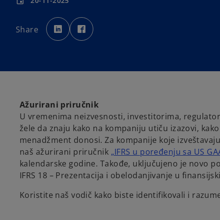
20-11-2025
event
o
o
p
p
Share
e
e
n
n
s
s
i
i
n
n
a
a
n
n
e
e
w
w
t
t
a
a
b
b
Ažurirani priručnik
U vremenima neizvesnosti, investitorima, regulatori
žele da znaju kako na kompaniju utiču izazovi, kako
menadžment donosi. Za kompanije koje izveštavaj
naš ažurirani priručnik
„IFRS u poređenju sa US GA
kalendarske godine. Takođe, uključujeno je novo po
IFRS 18 – Prezentacija i obelodanjivanje u finansijs
Koristite naš vodič kako biste identifikovali i razume