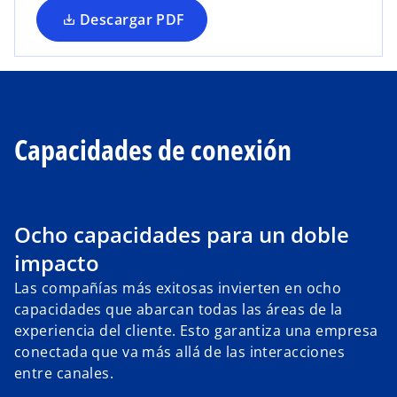
p
Descargar PDF
e
s
t
a
ñ
a
Capacidades de conexión
n
u
e
v
Ocho capacidades para un doble
a
impacto
Las compañías más exitosas invierten en ocho
capacidades que abarcan todas las áreas de la
experiencia del cliente. Esto garantiza una empresa
conectada que va más allá de las interacciones
entre canales.