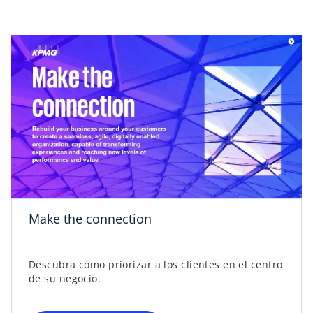
s
e
a
b
r
Make the connection
e
e
n
Descubra cómo priorizar a los clientes en el centro
u
de su negocio.
n
a