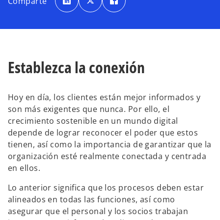
Comparte
a
a
a
b
b
b
r
r
r
e
e
e
e
e
e
n
n
n
u
u
u
n
n
n
a
a
a
p
p
p
Establezca la conexión
e
e
e
s
s
s
t
t
t
a
a
a
ñ
ñ
ñ
a
a
a
Hoy en día, los clientes están mejor informados y
n
n
n
u
u
u
son más exigentes que nunca. Por ello, el
e
e
e
v
v
v
crecimiento sostenible en un mundo digital
a
a
a
depende de lograr reconocer el poder que estos
tienen, así como la importancia de garantizar que la
organización esté realmente conectada y centrada
en ellos.
Lo anterior significa que los procesos deben estar
alineados en todas las funciones, así como
asegurar que el personal y los socios trabajan