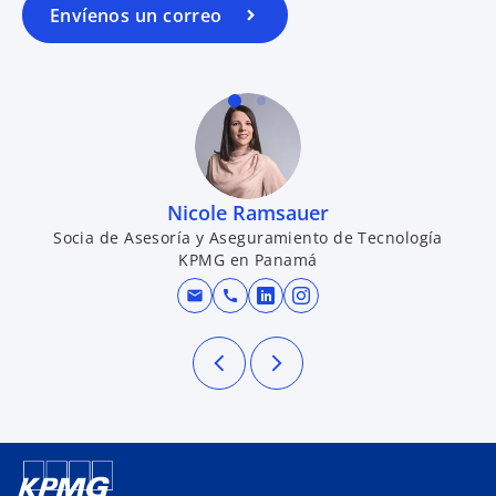
Envíenos un correo
Nicole Ramsauer
Socia de Asesoría y Aseguramiento de Tecnología
KPMG en Panamá
mail
call
se abre en una pestaña n
se abre en una pesta