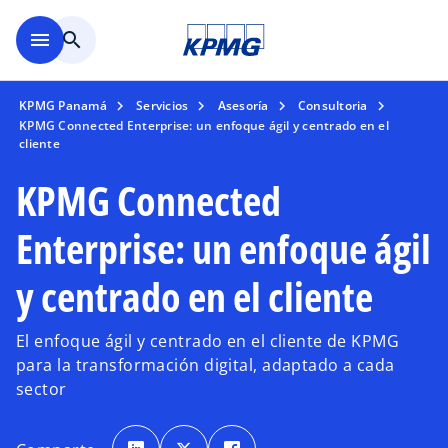
Saltar al contenido principal
menu
search
KPMG Panamá
Servicios
Asesoría
Consultoria
KPMG Connected Enterprise: un enfoque ágil y centrado en el
cliente
KPMG Connected
Enterprise: un enfoque ágil
y centrado en el cliente
El enfoque ágil y centrado en el cliente de KPMG
para la transformación digital, adaptado a cada
sector
s
s
s
e
e
e