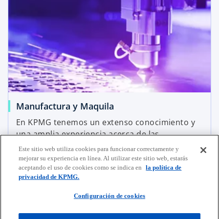
Manufactura y Maquila
En KPMG tenemos un extenso conocimiento y
una amplia experiencia acerca de las
necesidades de las industrias manufacturera y
Este sitio web utiliza cookies para funcionar correctamente y
Leer más
maquiladora.
mejorar su experiencia en línea. Al utilizar este sitio web, estarás
aceptando el uso de cookies como se indica en
la política de
privacidad de KPMG.
Configuración de cookies
Contacta con nosotros