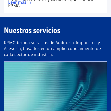
Leer más
a
a
KPMG.
ñ
n
a
u
n
e
Nuestros servicios
u
v
e
a
v
KPMG brinda servicios de Auditoría, Impuestos y
a
Asesoría, basados en un amplio conocimiento de
cada sector de industria.