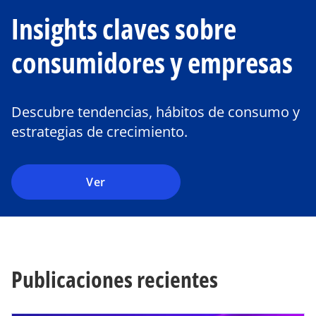
e
Insights claves sobre
a
b
consumidores y empresas
r
e
e
n
Descubre tendencias, hábitos de consumo y
u
estrategias de crecimiento.
n
a
p
Ver
e
s
t
a
ñ
Publicaciones recientes
a
n
u