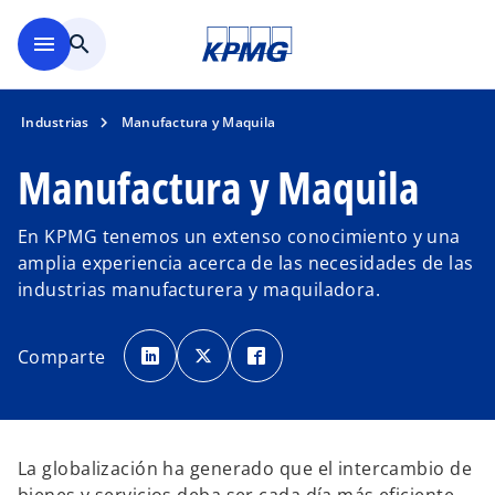
Saltar al contenido principal
menu
search
Industrias
Manufactura y Maquila
Manufactura y Maquila
En KPMG tenemos un extenso conocimiento y una
amplia experiencia acerca de las necesidades de las
industrias manufacturera y maquiladora.
s
s
s
e
e
e
Comparte
a
a
a
b
b
b
r
r
r
e
e
e
e
e
e
n
n
n
u
u
u
n
n
n
La globalización ha generado que el intercambio de
a
a
a
p
p
p
e
e
e