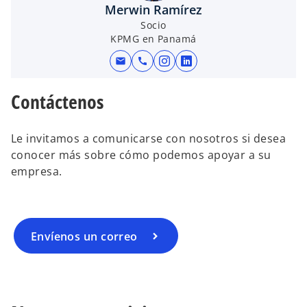
e
Merwin Ramírez
v
Socio
KPMG en Panamá
a
mail
call
s
s
e
e
Contáctenos
a
a
b
b
r
r
Le invitamos a comunicarse con nosotros si desea
e
e
conocer más sobre cómo podemos apoyar a su
e
e
empresa.
n
n
u
u
n
n
a
a
Envíenos un correo
p
p
e
e
s
s
t
t