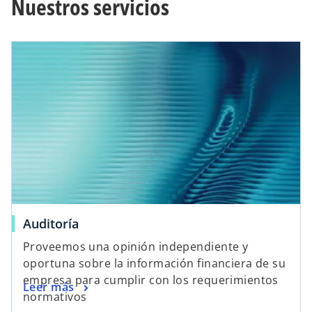
Nuestros servicios
a
a
ñ
ñ
a
a
n
n
u
u
e
e
v
v
a
a
Auditoría
Proveemos una opinión independiente y
oportuna sobre la información financiera de su
empresa para cumplir con los requerimientos
Leer más
normativos