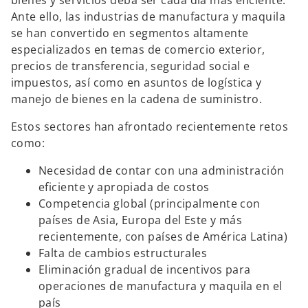
bienes y servicios deba ser cada día más eficiente.
s
s
s
Ante ello, las industrias de manufactura y maquila
t
t
t
a
a
a
se han convertido en segmentos altamente
ñ
ñ
ñ
a
a
a
especializados en temas de comercio exterior,
n
n
n
u
u
u
precios de transferencia, seguridad social e
e
e
e
v
v
v
impuestos, así como en asuntos de logística y
a
a
a
manejo de bienes en la cadena de suministro.
Estos sectores han afrontado recientemente retos
como:
Necesidad de contar con una administración
eficiente y apropiada de costos
Competencia global (principalmente con
países de Asia, Europa del Este y más
recientemente, con países de América Latina)
Falta de cambios estructurales
Eliminación gradual de incentivos para
operaciones de manufactura y maquila en el
país