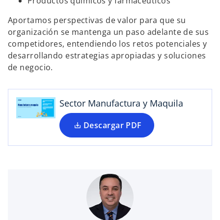
Productos químicos y farmacéuticos
e
a
Aportamos perspectivas de valor para que su
b
organización se mantenga un paso adelante de sus
r
competidores, entendiendo los retos potenciales y
e
desarrollando estrategias apropiadas y soluciones
e
de negocio.
n
u
n
Sector Manufactura y Maquila
a
p
Descargar PDF
e
s
t
a
ñ
a
n
u