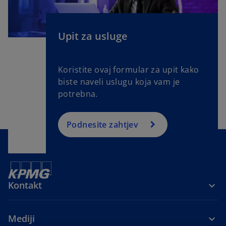
n
e
w
Upit za usluge
t
a
Koristite ovaj formular za upit kako
b
biste naveli uslugu koja vam je
potrebna.
Podnesite zahtjev
Kontakt
Mediji