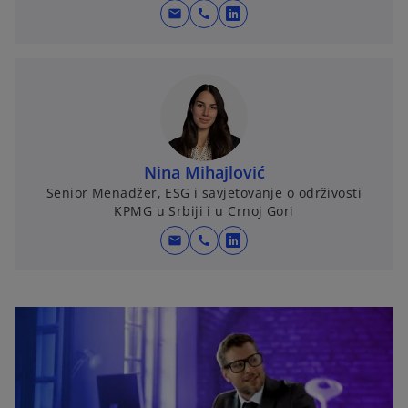
mail
call
o
p
e
n
s
i
n
Nina Mihajlović
a
Senior Menadžer, ESG i savjetovanje o održivosti
n
KPMG u Srbiji i u Crnoj Gori
e
w
mail
call
o
t
p
a
e
b
n
s
i
n
a