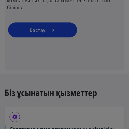
компанияңызға қалай көмектесе алатынын
біліңіз.
Бастау
Біз ұсынатын қызметтер
settings
Стратегия және операциялық тиімділік: