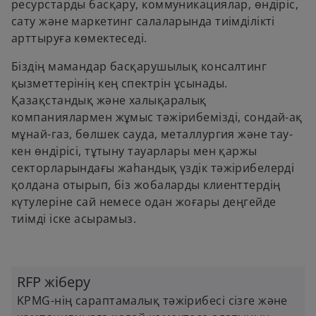
ресурстарды басқару, коммуникациялар, өндіріс,
сату және маркетинг салаларында тиімділікті
арттыруға көмектеседі.
Біздің мамандар басқарушылық консалтинг
қызметтерінің кең спектрін ұсынады.
Қазақстандық және халықаралық
компаниялармен жұмыс тәжірибемізді, сондай-ақ
мұнай-газ, бөлшек сауда, металлургия және тау-
кен өндірісі, тұтыну тауарлары мен қаржы
секторларындағы жаһандық үздік тәжірибелерді
қолдана отырып, біз жобаларды клиенттердің
күтулеріне сай немесе одан жоғары деңгейде
тиімді іске асырамыз.
RFP жіберу
KPMG-нің сараптамалық тәжірибесі сізге және