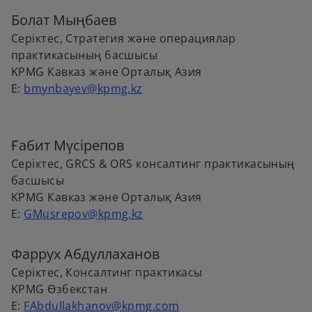
n
e
Болат Мыңбаев
e
w
w
Серіктес, Стратегия және операциялар
t
t
практикасының басшысы
a
a
KPMG Кавказ және Орталық Азия
b
b
E:
bmynbayev@kpmg.kz
Ғабит Мүсірепов
Серіктес, GRCS & ORS консалтинг практикасының
басшысы
KPMG Кавказ және Орталық Азия
E:
GMusrepov@kpmg.kz
Фаррух Абдуллаханов
Серіктес, Консалтинг практикасы
KPMG Өзбекстан
E:
FAbdullakhanov@kpmg.com