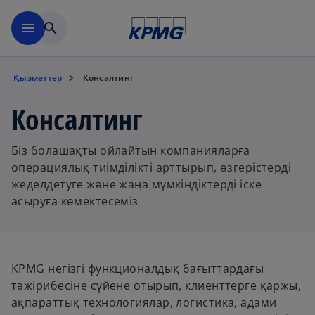
Негізгі мазмұнға өту
menu
search
Қызметтер
Консалтинг
Консалтинг
Біз болашақты ойлайтын компанияларға
операциялық тиімділікті арттырып, өзгерістерді
жеделдетуге және жаңа мүмкіндіктерді іске
асыруға көмектесеміз
KPMG негізгі функционалдық бағыттардағы
тәжірибесіне сүйене отырып, клиенттерге қаржы,
ақпараттық технологиялар, логистика, адами