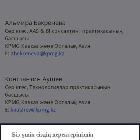
Альмира Бекренева
Серіктес, AAS & BI консалтинг практикасының
басшысы
KPMG Кавказ және Орталық Азия
E:
abekreneva@kpmg.kz
Константин Аушев
Серіктес, Технологиялар практикасының
басшысы
KPMG Кавказ және Орталық Азия
E:
kaushev@kpmg.kz
Біз үшін сіздің деректеріңіздің