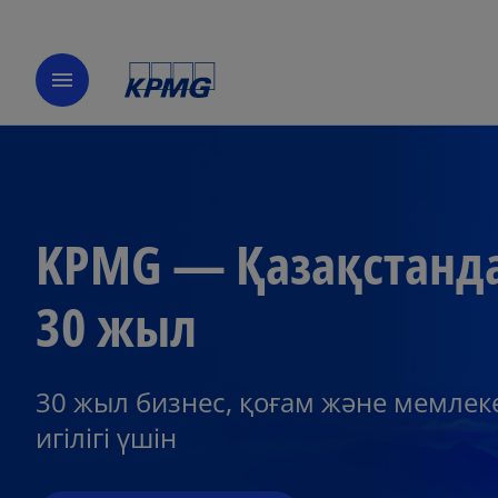
menu
KPMG — Қазақстанд
30 жыл
30 жыл бизнес, қоғам және мемлек
игілігі үшін