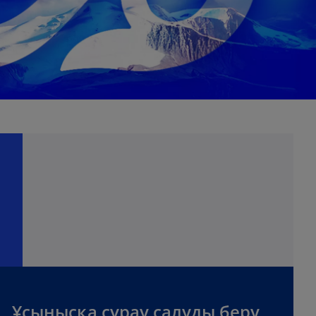
Ұсынысқа сұрау салуды беру