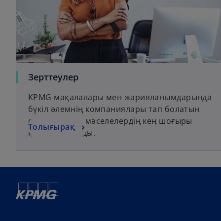
Зерттеулер
KPMG мақалалары мен жарияланымдарында
бүкіл әлемнің компаниялары тап болатын
сұрақтар мен мәселелердің кең шоғыры
Толығырақ
қарастырылады.