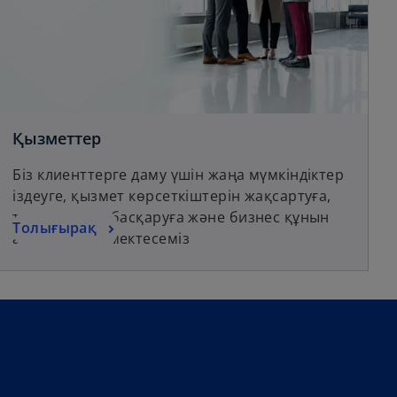
Қызметтер
Біз клиенттерге даму үшін жаңа мүмкіндіктер
іздеуге, қызмет көрсеткіштерін жақсартуға,
тәуекелдерді басқаруға және бизнес құнын
Толығырақ
арттыруға көмектесеміз