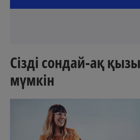
Сізді сондай-ақ қы
мүмкін