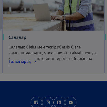
Салалар
Салалық білім мен тәжірибеміз бізге
компаниялардың мәселелерін тиімді шешуге
мүмкіндік беріп, клиенттерімізге барынша
Толығырақ
пайда әкеледі
o
o
o
o
p
p
p
p