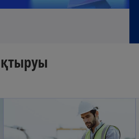
зықтыруы