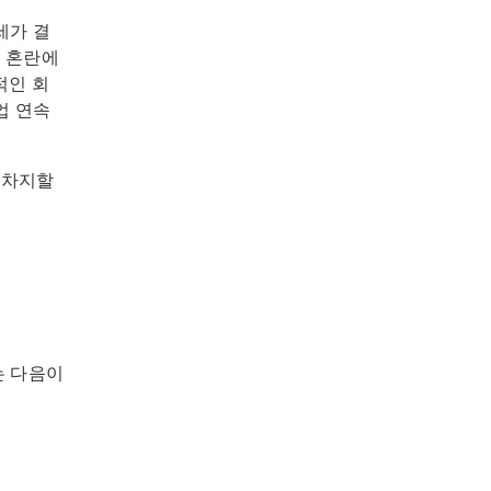
세가 결
망 혼란에
적인 회
업 연속
 차지할
는 다음이