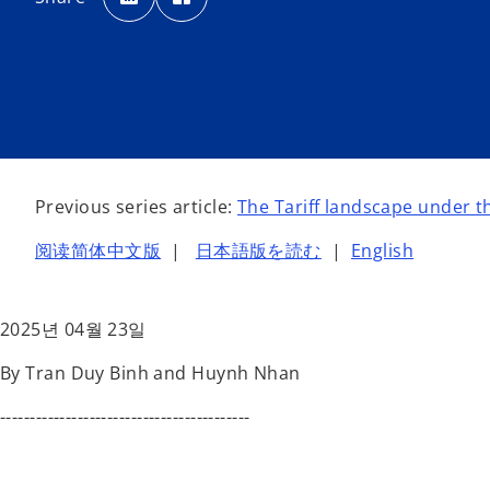
e
e
n
n
s
s
i
i
n
n
a
a
n
n
e
e
w
w
t
t
a
a
b
b
Previous series article:
The Tariff landscape under 
阅读简体中文版
|
日本語版を読む
|
English
2025년 04월 23일
By Tran Duy Binh and Huynh Nhan
------------------------------------------