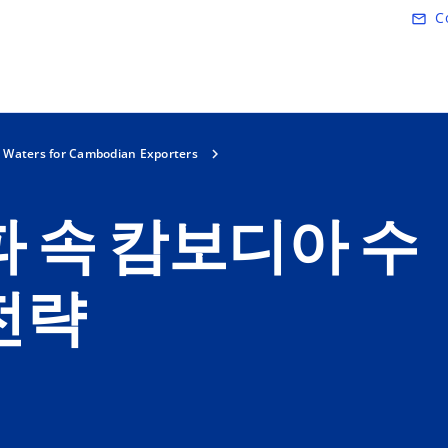
Skip to main content
C
mail_outline
 Waters for Cambodian Exporters
파 속 캄보디아 수
전략