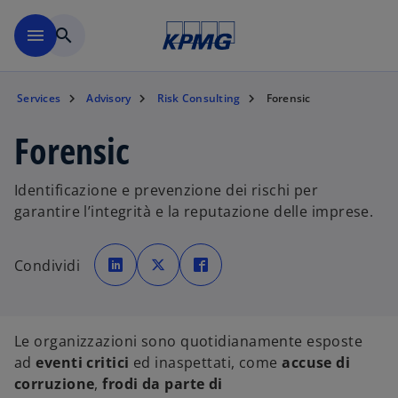
Skip to main content
menu
search
Services
Advisory
Risk Consulting
Forensic
Forensic
Identificazione e prevenzione dei rischi per
garantire l’integrità e la reputazione delle imprese.
s
s
s
i
i
i
Condividi
a
a
a
p
p
p
r
r
r
e
e
e
i
i
i
n
n
n
u
u
u
Le organizzazioni sono quotidianamente esposte
n
n
n
a
a
a
ad
eventi critici
ed inaspettati, come
accuse di
n
n
n
u
u
u
corruzione
,
frodi
da parte di
o
o
o
v
v
v