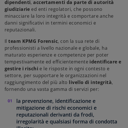
dipendenti
,
accertamenti da parte di autorità
a
a
a
s
s
s
giudiziarie
ed enti regolatori, che possono
c
c
c
h
h
h
minacciare la loro integrità e comportare anche
e
e
e
d
d
d
danni significativi in termini economici e
a
a
a
reputazionali.
Il
team KPMG Forensic
, con la sua rete di
professionisti a livello nazionale e globale, ha
maturato esperienze e competenze per poter
tempestivamente ed efficientemente
identificare e
gestire i rischi
e le risposte in ogni contesto e
settore, per supportare le organizzazioni nel
raggiungimento del più alto
livello di integrità
,
fornendo una vasta gamma di servizi per:
la prevenzione, identificazione e
mitigazione di rischi economici e
reputazionali derivanti da frodi,
irregolarità e qualsiasi forma di condotta