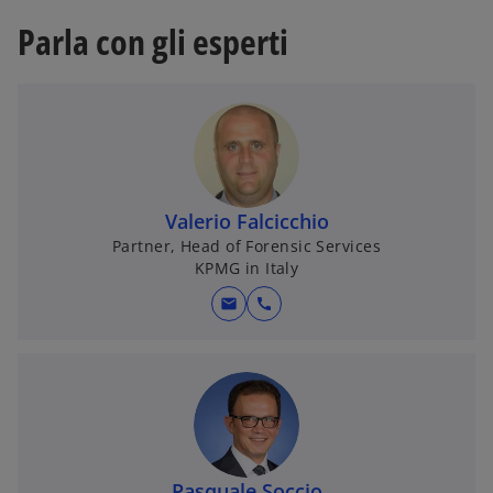
Parla con gli esperti
Valerio Falcicchio
Partner, Head of Forensic Services
KPMG in Italy
mail
call
Pasquale Soccio