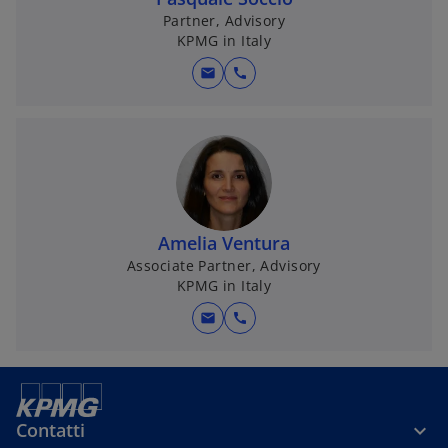
Partner, Advisory
KPMG in Italy
mail
call
Amelia Ventura
Associate Partner, Advisory
KPMG in Italy
mail
call
Contatti