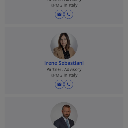
KPMG in Italy
mail
call
Irene Sebastiani
Partner, Advisory
KPMG in Italy
mail
call