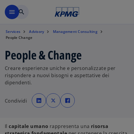
Skip to main content
menu
search
Services
Advisory
Management Consulting
People Change
People & Change
Creare esperienze uniche e personalizzate per
rispondere a nuovi bisogni e aspettative dei
dipendenti.
s
s
s
i
i
i
Condividi
a
a
a
p
p
p
r
r
r
e
e
e
i
i
i
n
n
n
u
u
u
Il
capitale umano
rappresenta una
risorsa
n
n
n
a
a
a
strategica fondamentale
per sostenere la crescita