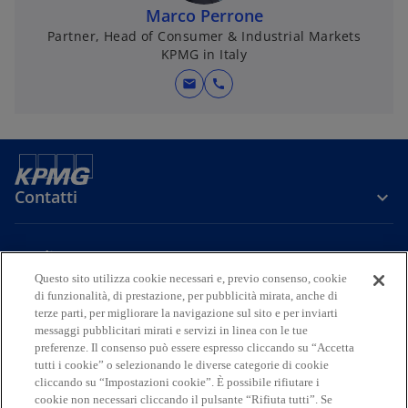
Marco Perrone
Partner, Head of Consumer & Industrial Markets
KPMG in Italy
mail
call
Contatti
Media
Questo sito utilizza cookie necessari e, previo consenso, cookie
di funzionalità, di prestazione, per pubblicità mirata, anche di
Company
terze parti, per migliorare la navigazione sul sito e per inviarti
messaggi pubblicitari mirati e servizi in linea con le tue
preferenze. Il consenso può essere espresso cliccando su “Accetta
s
s
s
s
s
tutti i cookie” o selezionando le diverse categorie di cookie
i
i
i
i
i
cliccando su “Impostazioni cookie”. È possibile rifiutare i
Legal
Privacy
a
Accessibility
a
a
Cookie Policy
a
a
cookie non necessari cliccando il pulsante “Rifiuta tutti”. Se