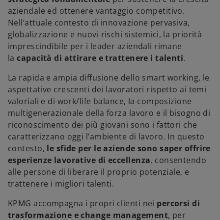
n
n
n
u
u
u
aziendale ed ottenere vantaggio competitivo.
o
o
o
v
v
v
Nell’attuale contesto di innovazione pervasiva,
a
a
a
s
s
s
globalizzazione e nuovi rischi sistemici, la priorità
c
c
c
h
h
h
imprescindibile per i leader aziendali rimane
e
e
e
d
d
d
la
capacità di attirare e trattenere i talenti
.
a
a
a
La rapida e ampia diffusione dello smart working, le
aspettative crescenti dei lavoratori rispetto ai temi
valoriali e di work/life balance, la composizione
multigenerazionale della forza lavoro e il bisogno di
riconoscimento dei più giovani sono i fattori che
caratterizzano oggi l’ambiente di lavoro. In questo
contesto,
le sfide per le aziende sono saper offrire
esperienze lavorative di eccellenza
, consentendo
alle persone di liberare il proprio potenziale, e
trattenere i migliori talenti.
KPMG accompagna i propri clienti nei
percorsi di
trasformazione e change management
, per