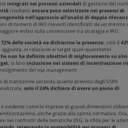
nte
integrati nei processi aziendali
di
gestione del risc
nità
risultano
ancora poco valorizzate nei processi di
rogeneità nell’approccio all’analisi di doppia rilevan
ini di numero di IRO rilevanti identificati: da un minimo 
maggiore enfasi sulla connessione tra strategia e IRO.
l 72% delle società ne dichiarino la presenza
, solo il
42
n aggiunta, in relazione ai target quali-quantitativi
 che non ha definito obiettivi di miglioramento su al
rget
, la loro
inclusione nei sistemi di incentivazione 
oinvolgimento del
top management
.
ani di transizione secondo quanto previsto dagli ESRS
 analizzate,
solo il 24% dichiara di avere un piano di
, è evidente come le imprese di grandi dimensioni abbia
 rendicontazione, anche grazie alla spinta normativa. Ora,
le nei confronti delle tematiche ESG, la sfida per le azie
eriodo
,
integrando la sostenibilità nei processi di