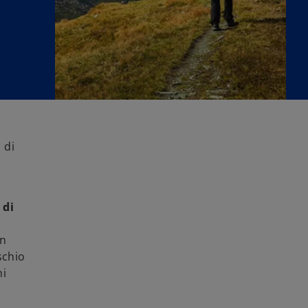
 di
 di
un
schio
ni