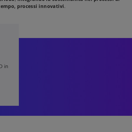
tempo, processi innovativi
.
D in