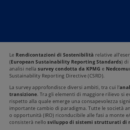
a
a
a
n
n
n
u
u
u
o
o
o
v
v
v
a
a
a
s
s
s
c
c
c
h
h
h
e
e
e
d
d
d
a
a
a
Le
Rendicontazioni di Sostenibilità
relative all’ese
(
European Sustainability Reporting Standards
) d
analisi nella
survey condotta da KPMG
e
Nedcomun
Sustainability Reporting Directive (CSRD).
La survey approfondisce diversi ambiti, tra cui l’
anal
transizione
. Tra gli elementi di maggiore rilievo si 
rispetto alla quale emerge una consapevolezza sign
importante cambio di paradigma. Tutte le società ana
o opportunità (IRO) riconducibile alle fasi a monte e/o
consisterà nello
sviluppo di sistemi strutturati di