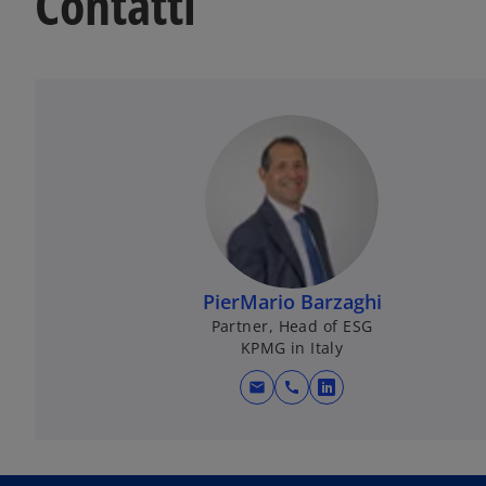
Contatti
h
e
d
a
PierMario Barzaghi
Partner, Head of ESG
KPMG in Italy
mail
call
s
i
a
p