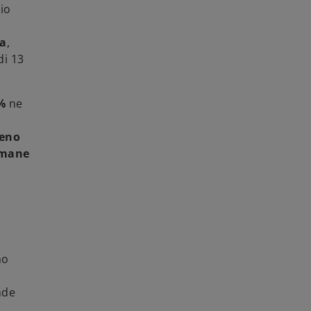
hio
za
,
di 13
%
ne
meno
rimane
no
nde