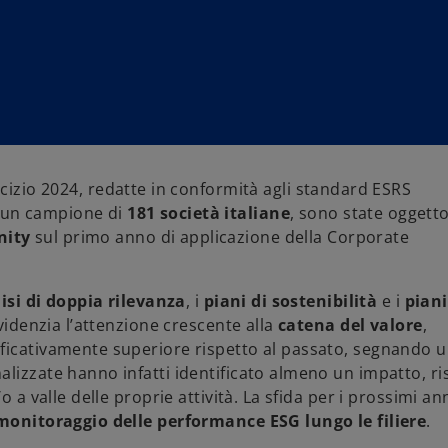
rcizio 2024, redatte in conformità agli standard ESRS
i un campione di
181 società italiane
, sono state oggetto
ity
sul primo anno di applicazione della Corporate
isi di doppia rilevanza
, i
piani di sostenibilità
e i
piani
evidenzia l’attenzione crescente alla
catena del valore
,
ificativamente superiore rispetto al passato, segnando 
lizzate hanno infatti identificato almeno un impatto, ri
 a valle delle proprie attività. La sfida per i prossimi an
 monitoraggio delle performance ESG lungo le filiere
.