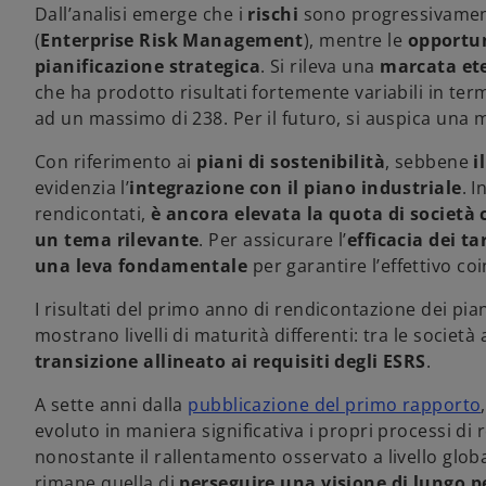
Dall’analisi emerge che i
rischi
sono progressivame
(
Enterprise Risk Management
), mentre le
opportu
pianificazione strategica
. Si rileva una
marcata ete
che ha prodotto risultati fortemente variabili in term
ad un massimo di 238. Per il futuro, si auspica una 
Con riferimento ai
piani di sostenibilità
, sebbene
i
evidenzia l’
integrazione con il piano industriale
. I
rendicontati,
è ancora elevata la quota di società
un tema rilevante
. Per assicurare l’
efficacia dei ta
una leva fondamentale
per garantire l’effettivo c
I risultati del primo anno di rendicontazione dei pi
mostrano livelli di maturità differenti: tra le società
transizione allineato ai requisiti degli ESRS
.
A sette anni dalla
pubblicazione del primo rapporto
evoluto in maniera significativa i propri processi di
nonostante il rallentamento osservato a livello globa
rimane quella di
perseguire una visione di lungo p