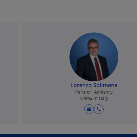
Lorenzo Solimene
Partner, Advisory
KPMG in Italy
mail
call