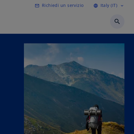
Richiedi un servizio
Italy (IT)
mail_outline
language
expand_more
search