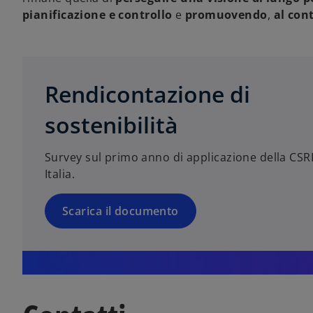
pianificazione e controllo
e
promuovendo
,
al con
s
i
a
p
Rendicontazione di
r
e
sostenibilità
i
n
Survey sul primo anno di applicazione della CSR
u
Italia.
n
a
n
Scarica il documento
u
o
v
a
s
c