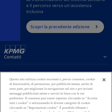
e il percorso verso un'assistenza
a
inclusiva
Scopri la precedente edizione
Contatti
Media
Questo sito utilizza cookie necessari e, previo consenso, cookie
di funzionalità, di prestazione, per pubblicità mirata, anche di
Company
terze parti, per migliorare la navigazione sul sito e per inviarti
messaggi pubblicitari mirati e servizi in linea con le tue
preferenze. Il consenso può essere espresso cliccando su “Accetta
s
s
s
s
s
tutti i cookie” o selezionando le diverse categorie di cookie
i
i
i
i
i
cliccando su “Impostazioni cookie”. È possibile rifiutare i
Legal
Privacy
a
Accessibility
a
a
Cookie Policy
a
a