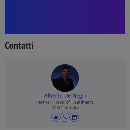
c
h
e
d
a
Contatti
Alberto De Negri
Partner, Head of Healthcare
KPMG in Italy
mail
call
s
i