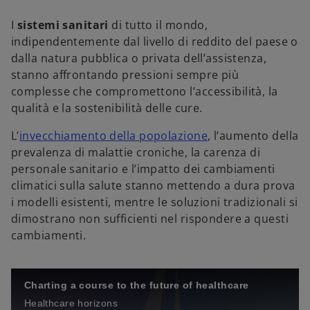
n
n
n
u
u
u
o
o
o
I
sistemi sanitari
di tutto il mondo,
v
v
v
a
a
a
indipendentemente dal livello di reddito del paese o
s
s
s
c
c
c
dalla natura pubblica o privata dell’assistenza,
h
h
h
e
e
e
stanno affrontando pressioni sempre più
d
d
d
a
a
a
complesse che compromettono l’accessibilità, la
qualità e la sostenibilità delle cure.
L’
invecchiamento della popolazione
, l’aumento della
prevalenza di malattie croniche, la carenza di
personale sanitario e l’impatto dei cambiamenti
climatici sulla salute stanno mettendo a dura prova
i modelli esistenti, mentre le soluzioni tradizionali si
dimostrano non sufficienti nel rispondere a questi
cambiamenti.
Charting a course to the future of healthcare
Healthcare horizons