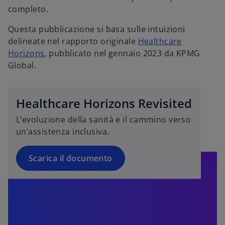
completo.
s
Questa pubblicazione si basa sulle intuizioni
i
delineate nel rapporto originale
Healthcare
a
Horizons
, pubblicato nel gennaio 2023 da KPMG
p
Global.
r
e
i
Healthcare Horizons Revisited
n
L’evoluzione della sanità e il cammino verso
u
un’assistenza inclusiva.
n
a
n
Scarica il documento
u
o
v
a
s