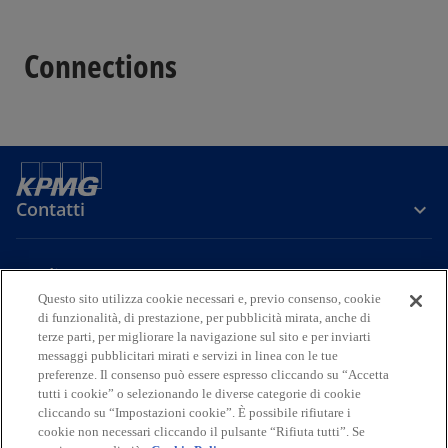
Connections
Contatti
Media
Questo sito utilizza cookie necessari e, previo consenso, cookie
di funzionalità, di prestazione, per pubblicità mirata, anche di
terze parti, per migliorare la navigazione sul sito e per inviarti
Company
messaggi pubblicitari mirati e servizi in linea con le tue
preferenze. Il consenso può essere espresso cliccando su “Accetta
s
s
s
s
s
tutti i cookie” o selezionando le diverse categorie di cookie
i
i
i
i
i
cliccando su “Impostazioni cookie”. È possibile rifiutare i
Legal
Privacy
a
Accessibility
a
a
Cookie Policy
a
a
cookie non necessari cliccando il pulsante “Rifiuta tutti”. Se