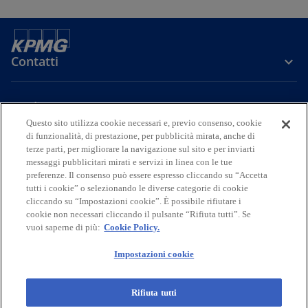
Contatti
Media
Questo sito utilizza cookie necessari e, previo consenso, cookie
di funzionalità, di prestazione, per pubblicità mirata, anche di
terze parti, per migliorare la navigazione sul sito e per inviarti
Company
messaggi pubblicitari mirati e servizi in linea con le tue
preferenze. Il consenso può essere espresso cliccando su “Accetta
s
s
s
s
s
tutti i cookie” o selezionando le diverse categorie di cookie
i
i
i
i
i
cliccando su “Impostazioni cookie”. È possibile rifiutare i
Legal
Privacy
a
Accessibility
a
a
Cookie Policy
a
a
cookie non necessari cliccando il pulsante “Rifiuta tutti”. Se
vuoi saperne di più:
Cookie Policy.
p
p
p
p
p
© 2026 KPMG S.p.A., KPMG Advisory S.p.A., KPMG Fides Servizi di
r
r
r
r
r
Amministrazione S.p.A. e KPMG Audit S.p.A., società per azioni di
Impostazioni cookie
e
e
e
e
e
diritto italiano, KPMG Business Services S.r.l., società a responsabilità
limitata di diritto italiano, e Studio Associato - Consulenza legale e
i
i
i
i
i
tributaria, associazione professionale di diritto italiano, fanno parte
Rifiuta tutti
n
n
n
n
n
del network KPMG di entità indipendenti affiliate a KPMG