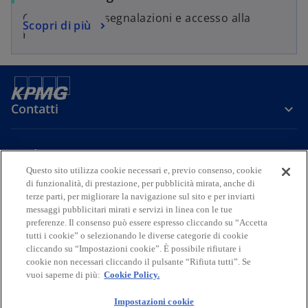
Gestione delle segnalazioni e accesso alla
Scopri di più
KPMG Hotline
Contatti
Media
Questo sito utilizza cookie necessari e, previo consenso, cookie
di funzionalità, di prestazione, per pubblicità mirata, anche di
terze parti, per migliorare la navigazione sul sito e per inviarti
Company
messaggi pubblicitari mirati e servizi in linea con le tue
preferenze. Il consenso può essere espresso cliccando su “Accetta
s
s
s
s
s
tutti i cookie” o selezionando le diverse categorie di cookie
i
i
i
i
i
cliccando su “Impostazioni cookie”. È possibile rifiutare i
Legal
Privacy
a
Accessibility
a
a
Cookie Policy
a
a
cookie non necessari cliccando il pulsante “Rifiuta tutti”. Se
vuoi saperne di più:
Cookie Policy.
p
p
p
p
p
© 2026 KPMG S.p.A., KPMG Advisory S.p.A., KPMG Fides Servizi di
r
r
r
r
r
Amministrazione S.p.A. e KPMG Audit S.p.A., società per azioni di
Impostazioni cookie