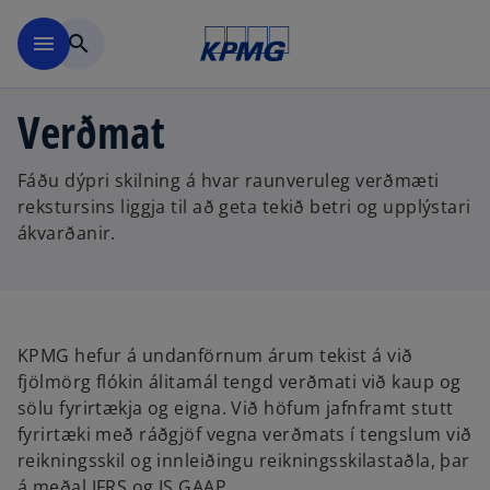
Skip to main content
menu
search
Verðmat
Fáðu dýpri skilning á hvar raunveruleg verðmæti
rekstursins liggja til að geta tekið betri og upplýstari
ákvarðanir.
KPMG hefur á undanförnum árum tekist á við
fjölmörg flókin álitamál tengd verðmati við kaup og
sölu fyrirtækja og eigna. Við höfum jafnframt stutt
fyrirtæki með ráðgjöf vegna verðmats í tengslum við
reikningsskil og innleiðingu reikningsskilastaðla, þar
á meðal IFRS og IS GAAP.