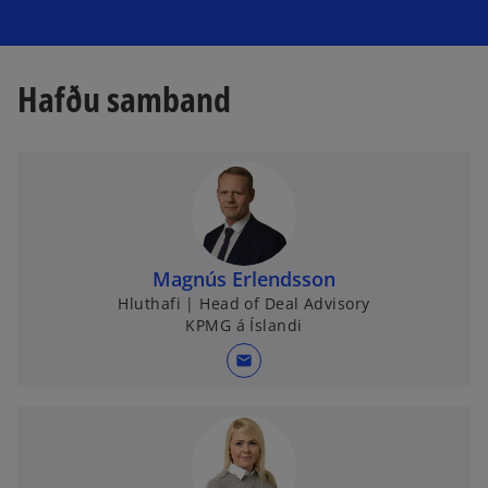
Hafðu samband
Magnús Erlendsson
Hluthafi | Head of Deal Advisory
KPMG á Íslandi
mail