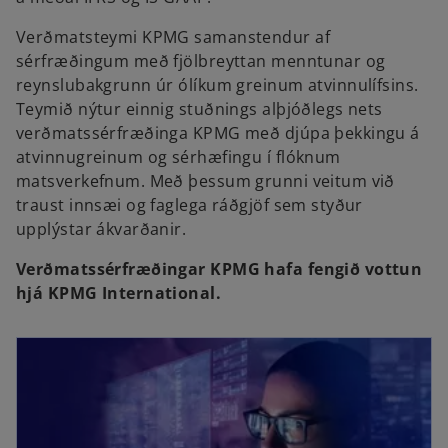
Verðmatsteymi KPMG samanstendur af
sérfræðingum með fjölbreyttan menntunar og
reynslubakgrunn úr ólíkum greinum atvinnulífsins.
Teymið nýtur einnig stuðnings alþjóðlegs nets
verðmatssérfræðinga KPMG með djúpa þekkingu á
atvinnugreinum og sérhæfingu í flóknum
matsverkefnum. Með þessum grunni veitum við
traust innsæi og faglega ráðgjöf sem styður
upplýstar ákvarðanir.
Verðmatssérfræðingar KPMG hafa fengið vottun
hjá KPMG International.