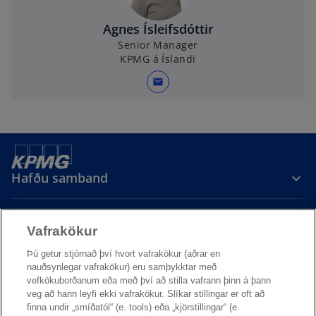
Agnes Ísleifsdóttir
Senior Manager
KPMG á Íslandi
mail
Hafðu samband
Vafrakökur
Þú getur stjórnað því hvort vafrakökur (aðrar en
nauðsynlegar vafrakökur) eru samþykktar með
KPMG á Íslandi
vefkökuborðanum eða með því að stilla vafrann þinn á þann
veg að hann leyfi ekki vafrakökur. Slíkar stillingar er oft að
o
o
o
finna undir „smíðatól“ (e. tools) eða „kjörstillingar“ (e.