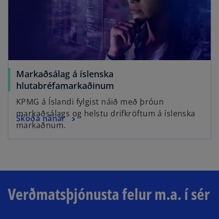
Markaðsálag á íslenska
hlutabréfamarkaðinum
KPMG á Íslandi fylgist náið með þróun
markaðsálags og helstu drifkröftum á íslenska
Skoða nánar
markaðnum.
Verðmatsþjónusta felur m.a. í sér