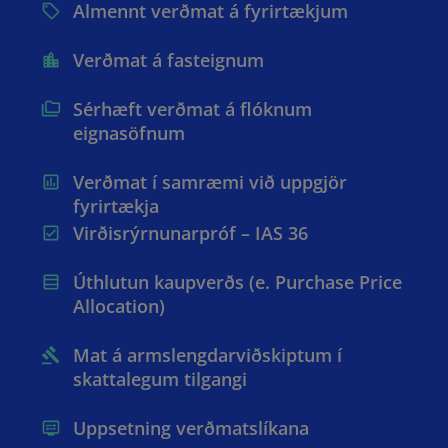
Almennt verðmat á fyrirtækjum
Verðmat á fasteignum
Sérhæft verðmat á flóknum
eignasöfnum
Verðmat í samræmi við uppgjör
fyrirtækja
Virðisrýrnunarpróf – IAS 36
Úthlutun kaupverðs (e. Purchase Price
Allocation)
Mat á armslengdarviðskiptum í
skattalegum tilgangi
Uppsetning verðmatslíkana