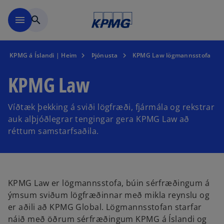
Skip to main content
menu
search
KPMG á Íslandi | Heim
Þjónusta
KPMG Law lögmannsstofa
KPMG Law
Víðtæk þekking á sviði lögfræði, fjármála og rekstrar
auk alþjóðlegrar tengingar gera KPMG Law að
réttum samstarfsaðila.
KPMG Law er lögmannsstofa, búin sérfræðingum á
ýmsum sviðum lögfræðinnar með mikla reynslu og
er aðili að KPMG Global. Lögmannsstofan starfar
náið með öðrum sérfræðingum KPMG á Íslandi og