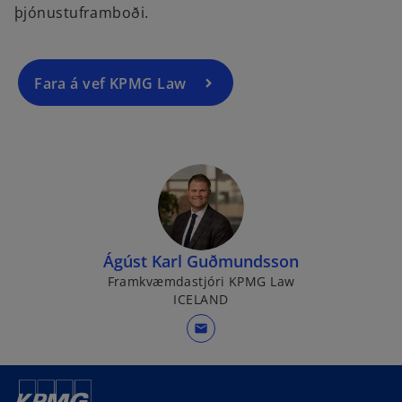
þjónustuframboði.
s
i
n
a
Fara á vef KPMG Law
n
e
w
t
a
b
Ágúst Karl Guðmundsson
Framkvæmdastjóri KPMG Law
ICELAND
mail