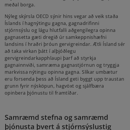
meðal borga.
Nýleg skýrsla OECD sýnir hins vegar að veik staða
Íslands í hagnýtingu gagna, gagnadrifinni
stjórnsýslu og lágu hlutfalli aðgengilegra opinna
gagnasetta gæti dregið úr samkeppnishæfni
landsins í hraðri þróun gervigreindar. Ætli Ísland sér
að taka virkan þátt í alþjóðlegu
gervigreindarkapphlaupi þarf að styrkja
gagnainnviði, samræma gagnastjórnun og tryggja
markvissa nýtingu opinna gagna. Slíkar umbætur
eru forsenda þess að Ísland geti byggt upp traustan
grunn fyrir nýsköpun, hagvöxt og sjálfbæra
opinbera þjónustu til framtíðar.
Samræmd stefna og samræmd
þjónusta þvert á stjórnsýslustig