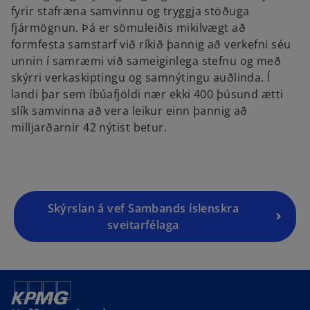
fyrir stafræna samvinnu og tryggja stöðuga
fjármögnun. Þá er sömuleiðis mikilvægt að
formfesta samstarf við ríkið þannig að verkefni séu
unnin í samræmi við sameiginlega stefnu og með
skýrri verkaskiptingu og samnýtingu auðlinda. Í
landi þar sem íbúafjöldi nær ekki 400 þúsund ætti
slík samvinna að vera leikur einn þannig að
milljarðarnir 42 nýtist betur.
Skýrslan á vef Sambands íslenskra
sveitarfélaga