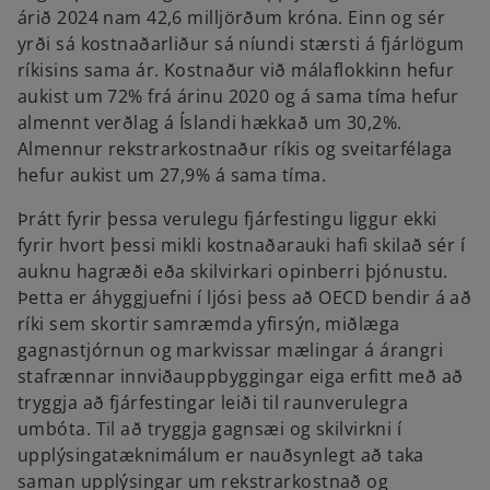
árið 2024 nam 42,6 milljörðum króna. Einn og sér
yrði sá kostnaðarliður sá níundi stærsti á fjárlögum
ríkisins sama ár. Kostnaður við málaflokkinn hefur
aukist um 72% frá árinu 2020 og á sama tíma hefur
almennt verðlag á Íslandi hækkað um 30,2%.
Almennur rekstrarkostnaður ríkis og sveitarfélaga
hefur aukist um 27,9% á sama tíma.
Þrátt fyrir þessa verulegu fjárfestingu liggur ekki
fyrir hvort þessi mikli kostnaðarauki hafi skilað sér í
auknu hagræði eða skilvirkari opinberri þjónustu.
Þetta er áhyggjuefni í ljósi þess að OECD bendir á að
ríki sem skortir samræmda yfirsýn, miðlæga
gagnastjórnun og markvissar mælingar á árangri
stafrænnar innviðauppbyggingar eiga erfitt með að
tryggja að fjárfestingar leiði til raunverulegra
umbóta. Til að tryggja gagnsæi og skilvirkni í
upplýsingatæknimálum er nauðsynlegt að taka
saman upplýsingar um rekstrarkostnað og