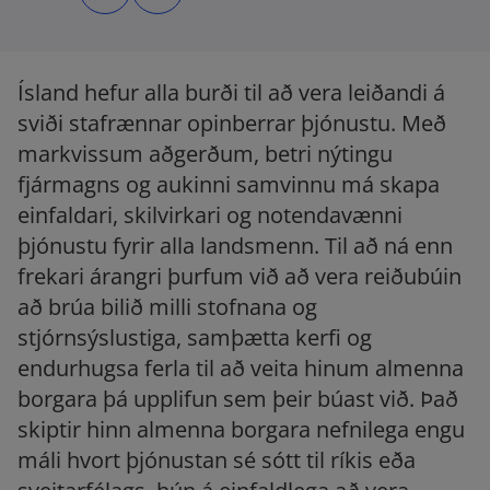
n
n
s
s
i
i
n
n
a
a
n
n
e
e
Ísland hefur alla burði til að vera leiðandi á
w
w
t
t
sviði stafrænnar opinberrar þjónustu. Með
a
a
b
b
markvissum aðgerðum, betri nýtingu
fjármagns og aukinni samvinnu má skapa
einfaldari, skilvirkari og notendavænni
þjónustu fyrir alla landsmenn. Til að ná enn
frekari árangri þurfum við að vera reiðubúin
að brúa bilið milli stofnana og
stjórnsýslustiga, samþætta kerfi og
endurhugsa ferla til að veita hinum almenna
borgara þá upplifun sem þeir búast við. Það
skiptir hinn almenna borgara nefnilega engu
máli hvort þjónustan sé sótt til ríkis eða