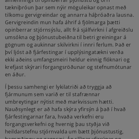
almennings til opinberrar þjónustu og örri
tækniþróun þar sem nýir möguleikar opnast með
tilkomu gervigreindar og annarra háþróaðra lausna.
Gervigreindin mun hafa áhrif á fjölmarga þætti
opinberrar stjórnsýslu, allt frá sjálfvirkni í afgreiðslu
umsókna og þjónustubeiðna til betri greiningar á
gögnum og aukinnar skilvirkni í innri ferlum. Það er
því ljóst að fjárfestingar í upplýsingatækni verða
ekki aðeins umfangsmeiri heldur einnig flóknari og
krefjast skýrari forgangsröðunar og stefnumótunar
en áður.
Í þessu samhengi er lykilatriði að tryggja að
fjármunum sem varið er til stafrænnar
umbreytingar nýtist með markvissum hætti.
Nauðsynlegt er að hafa skýra yfirsýn á það í hvað
fjárfestingarnar fara, hvaða verkefni eru
forgangsverkefni og hvernig þau styðja við
heildarstefnu stjórnvalda um bætt þjónustustig,