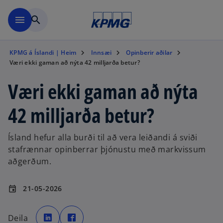
Skip to main content
menu
search
KPMG á Íslandi | Heim
Innsæi
Opinberir aðilar
Væri ekki gaman að nýta 42 milljarða betur?
Væri ekki gaman að nýta
42 milljarða betur?
Ísland hefur alla burði til að vera leiðandi á sviði
stafrænnar opinberrar þjónustu með markvissum
aðgerðum.
21-05-2026
event
o
o
p
p
Deila
e
e