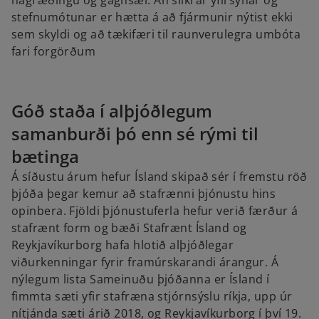
hagræðingu og gagnsæi. Án slíkrar yfirsýnar og
stefnumótunar er hætta á að fjármunir nýtist ekki
sem skyldi og að tækifæri til raunverulegra umbóta
fari forgörðum
Góð staða í alþjóðlegum
samanburði þó enn sé rými til
bætinga
Á síðustu árum hefur Ísland skipað sér í fremstu röð
þjóða þegar kemur að stafrænni þjónustu hins
opinbera. Fjöldi þjónustuferla hefur verið færður á
stafrænt form og bæði Stafrænt Ísland og
Reykjavíkurborg hafa hlotið alþjóðlegar
viðurkenningar fyrir framúrskarandi árangur. Á
nýlegum lista Sameinuðu þjóðanna er Ísland í
fimmta sæti yfir stafræna stjórnsýslu ríkja, upp úr
nítjánda sæti árið 2018, og Reykjavíkurborg í því 19.