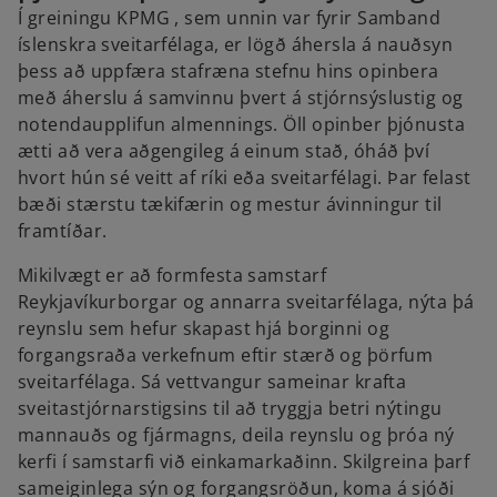
Í greiningu KPMG , sem unnin var fyrir Samband
íslenskra sveitarfélaga, er lögð áhersla á nauðsyn
þess að uppfæra stafræna stefnu hins opinbera
með áherslu á samvinnu þvert á stjórnsýslustig og
notendaupplifun almennings. Öll opinber þjónusta
ætti að vera aðgengileg á einum stað, óháð því
hvort hún sé veitt af ríki eða sveitarfélagi. Þar felast
bæði stærstu tækifærin og mestur ávinningur til
framtíðar.
Mikilvægt er að formfesta samstarf
Reykjavíkurborgar og annarra sveitarfélaga, nýta þá
reynslu sem hefur skapast hjá borginni og
forgangsraða verkefnum eftir stærð og þörfum
sveitarfélaga. Sá vettvangur sameinar krafta
sveitastjórnarstigsins til að tryggja betri nýtingu
mannauðs og fjármagns, deila reynslu og þróa ný
kerfi í samstarfi við einkamarkaðinn. Skilgreina þarf
sameiginlega sýn og forgangsröðun, koma á sjóði