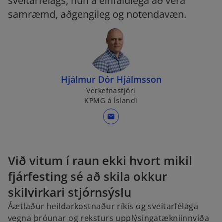
sveitarfélags, hún á einfaldlega að vera
samræmd, aðgengileg og notendavæn.
Hjálmur Dór Hjálmsson
Verkefnastjóri
KPMG á Íslandi
mail
Við vitum í raun ekki hvort mikil
fjárfesting sé að skila okkur
skilvirkari stjórnsýslu
Áætlaður heildarkostnaður ríkis og sveitarfélaga
vegna þróunar og reksturs upplýsingatækniinnviða