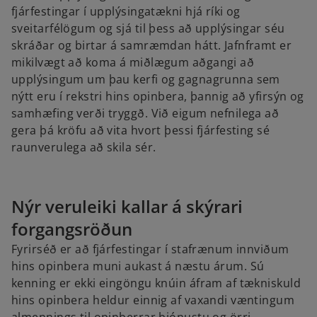
fjárfestingar í upplýsingatækni hjá ríki og
sveitarfélögum og sjá til þess að upplýsingar séu
skráðar og birtar á samræmdan hátt. Jafnframt er
mikilvægt að koma á miðlægum aðgangi að
upplýsingum um þau kerfi og gagnagrunna sem
nýtt eru í rekstri hins opinbera, þannig að yfirsýn og
samhæfing verði tryggð. Við eigum nefnilega að
gera þá kröfu að vita hvort þessi fjárfesting sé
raunverulega að skila sér.
Nýr veruleiki kallar á skýrari
forgangsröðun
Fyrirséð er að fjárfestingar í stafrænum innviðum
hins opinbera muni aukast á næstu árum. Sú
kenning er ekki eingöngu knúin áfram af tækniskuld
hins opinbera heldur einnig af vaxandi væntingum