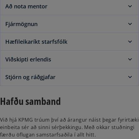
Að nota mentor
Fjármögnun
Hæfileikaríkt starfsfólk
Viðskipti erlendis
Stjórn og ráðgjafar
Hafðu samband
Við hjá KPMG trúum því að árangur náist þegar fyrirtæki
einbeita sér að sinni sérþekkingu. Með okkar stuðningi
færðu öflugan samstarfsaðila í allt hitt.