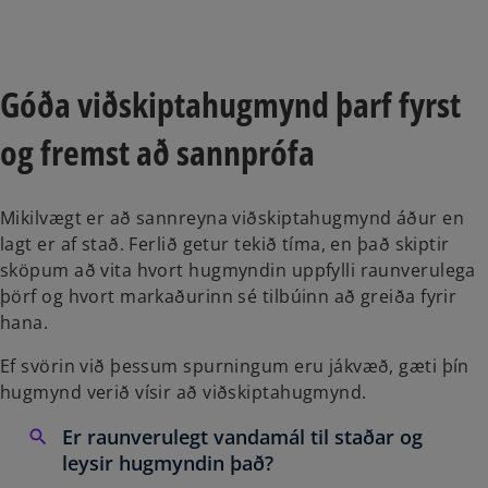
a
a
n
n
e
e
w
w
t
t
a
a
b
b
Góða viðskiptahugmynd þarf fyrst
og fremst að sannprófa
Mikilvægt er að sannreyna viðskiptahugmynd áður en
lagt er af stað. Ferlið getur tekið tíma, en það skiptir
sköpum að vita hvort hugmyndin uppfylli raunverulega
þörf og hvort markaðurinn sé tilbúinn að greiða fyrir
hana.
Ef svörin við þessum spurningum eru jákvæð, gæti þín
hugmynd verið vísir að viðskiptahugmynd.
Er raunverulegt vandamál til staðar og
leysir hugmyndin það?