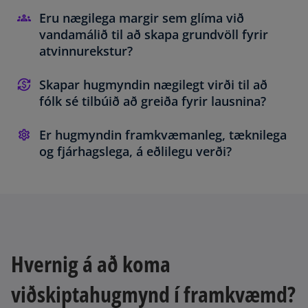
Eru nægilega margir sem glíma við
vandamálið til að skapa grundvöll fyrir
atvinnurekstur?
Skapar hugmyndin nægilegt virði til að
fólk sé tilbúið að greiða fyrir lausnina?
Er hugmyndin framkvæmanleg, tæknilega
og fjárhagslega, á eðlilegu verði?
Hvernig á að koma
viðskiptahugmynd í framkvæmd?