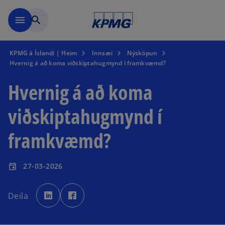
Skip to main content
menu
search
KPMG á Íslandi | Heim
Innsæi
Nýsköpun
Hvernig á að koma viðskiptahugmynd í framkvæmd?
Hvernig á að koma
viðskiptahugmynd í
framkvæmd?
27-03-2026
event
o
o
p
p
Deila
e
e
n
n
s
s
i
i
n
n