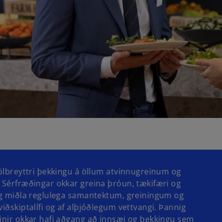
jölbreyttri þekkingu á öllum atvinnugreinum og
. Sérfræðingar okkar greina þróun, tækifæri og
 og miðla reglulega samantektum, greiningum og
viðskiptalífi og af alþjóðlegum vettvangi. Þannig
vinir okkar hafi aðgang að innsæi og þekkingu sem