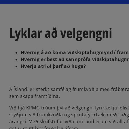
Lyklar að velgengni
Hvernig á að koma viðskiptahugmynd í fr
Hvernig er best að sannprófa viðskiptahug
Hverju atriði þarf að huga?
Á Íslandi er sterkt samfélag frumkvöðla með frábæra
sem skapa framtíðina.
Við hjá KPMG trúum því að velgengni fyrirtækja felist
styðjum við frumkvöðla og sprotafyrirtæki með ráðg
árangri. Með skrifstofur víða um land erum við allta
getur stutt þitt ferðalag áfram.