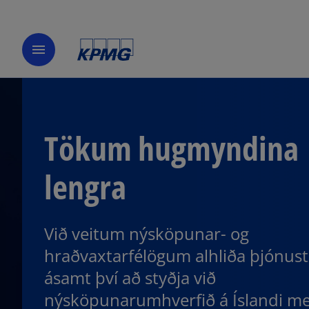
menu
Tökum hugmyndina
lengra
Við veitum nýsköpunar- og
hraðvaxtarfélögum alhliða þjónus
ásamt því að styðja við
nýsköpunarumhverfið á Íslandi m