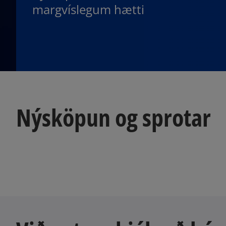
margvíslegum hætti
Nýsköpun og sprotar