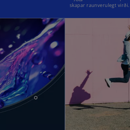
skapar raunverulegt virði.