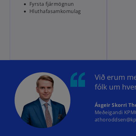
Fyrsta fjármögnun
Hluthafasamkomulag
Við erum með
fólk um hver
Ásgeir Skorri T
Meðeigandi KPMG
athoroddsen@kp