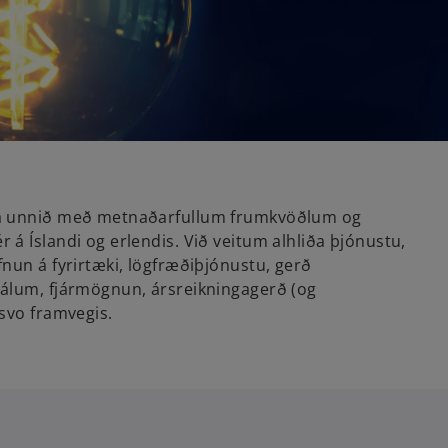
na unnið með metnaðarfullum frumkvöðlum og
á Íslandi og erlendis. Við veitum alhliða þjónustu,
nun á fyrirtæki, lögfræðiþjónustu, gerð
málum, fjármögnun, ársreikningagerð (og
 svo framvegis.