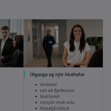
Útganga og nýir hluthafar
Verðmat
Leit að fjárfestum
Skattamál
r
Umsjón með sölu
Hlutafjárútboð