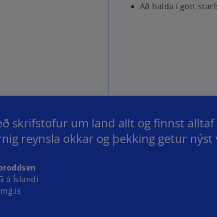
Að halda í gott starf
 skrifstofur um land allt og finnst allt
nig reynsla okkar og þekking getur nýst 
horoddsen
 á Íslandi
mg.is