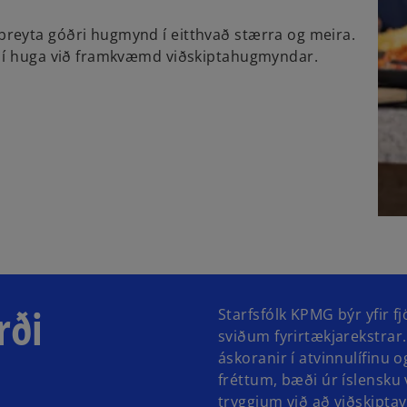
reyta góðri hugmynd í eitthvað stærra og meira.
a í huga við framkvæmd viðskiptahugmyndar.
rði
Starfsfólk KPMG býr yfir f
sviðum fyrirtækjarekstrar
áskoranir í atvinnulífinu
fréttum, bæði úr íslensku 
tryggjum við að viðskipta