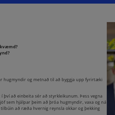
amkvæmd?
mynd?
r hugmyndir og metnað til að byggja upp fyrirtæki
 í því að einbeita sér að styrkleikunum. Þess vegna
jöf sem hjálpar þeim að þróa hugmyndir, vaxa og ná
f tilbúin að ræða hvernig reynsla okkar og þekking