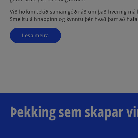
Við höfum tekið saman góð ráð um það hvernig má b
Smelltu á hnappinn og kynntu þér hvað þarf að haf
Lesa meira
Þekking sem skapar vi