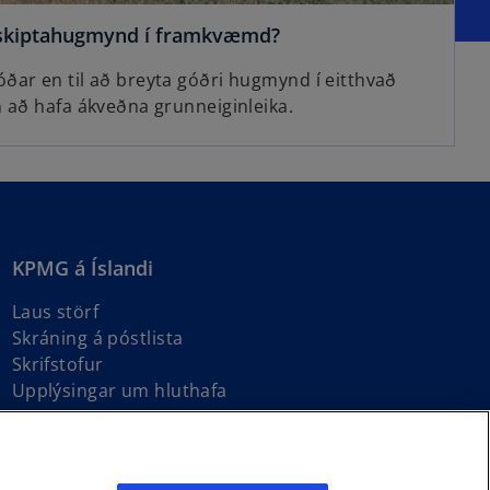
ðskiptahugmynd í framkvæmd?
ar en til að breyta góðri hugmynd í eitthvað
 að hafa ákveðna grunneiginleika.
KPMG á Íslandi
Laus störf
Skráning á póstlista
Skrifstofur
Upplýsingar um hluthafa