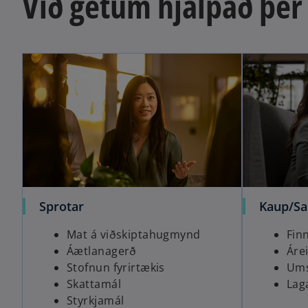
Við getum hjálpað þé
Sprotar
Kaup/S
Mat á viðskiptahugmynd
Fin
Áætlanagerð
Áre
Stofnun fyrirtækis
Ums
Skattamál
Lag
Styrkjamál