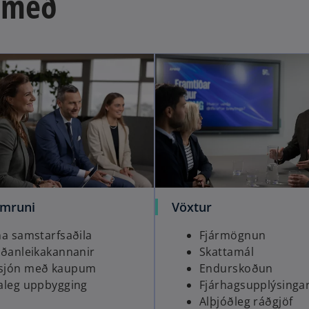
r með
amruni
Vöxtur
na samstarfsaðila
Fjármögnun
iðanleikakannanir
Skattamál
jón með kaupum
Endurskoðun
aleg uppbygging
Fjárhagsupplýsinga
Alþjóðleg ráðgjöf