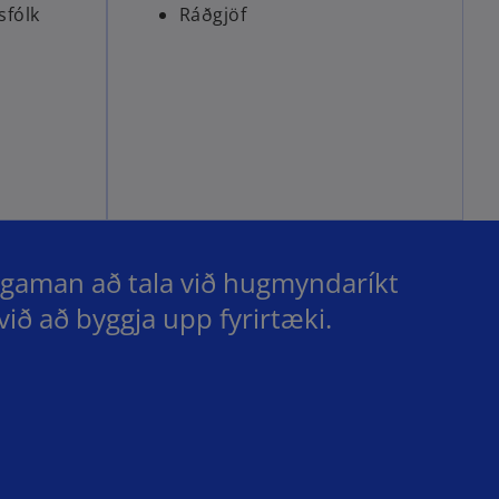
sfólk
Ráðgjöf
af gaman að tala við hugmyndaríkt
við að byggja upp fyrirtæki.