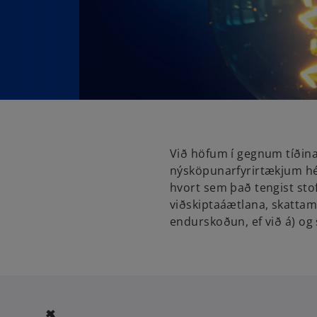
Við höfum í gegnum tíði
nýsköpunarfyrirtækjum hér 
hvort sem það tengist stof
viðskiptaáætlana, skatta
endurskoðun, ef við á) og