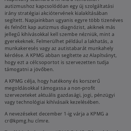
autizmushoz kapcsolódóan egy új szolgáltatási
irány stratégiai akciótervének kialakításában
segített. Napjainkban ugyanis egyre több tizenéves
és felnőtt kap autizmus diagnózist, akiknek más
jellegű kihívásokkal kell szembe nézniük, mint a
gyerekeknek. Felmerülhet például a lakhatás, a
munkakeresés vagy az autistabarát munkahely
kérdése. A KPMG abban segítette az Alapítványt,
hogy ezt a célcsoportot is szervezetten tudja
támogatni a jövőben.
A KPMG célja, hogy hatékony és korszerű
megoldásokkal támogassa a non-profit
szervezeteket aktuális gazdasági, jogi, pénzügyi
vagy technológiai kihívásaik kezelésében.
A nevezéseket december 1-ig várja a KPMG a
cr@kpmg.hu címre.