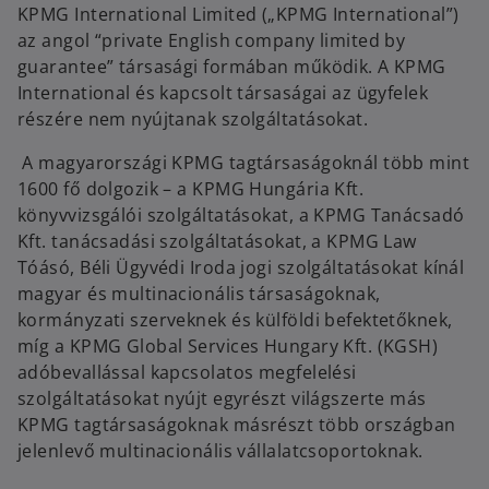
KPMG International Limited („KPMG International”)
az angol “private English company limited by
guarantee” társasági formában működik. A KPMG
International és kapcsolt társaságai az ügyfelek
részére nem nyújtanak szolgáltatásokat.
A magyarországi KPMG tagtársaságoknál több mint
1600 fő dolgozik – a KPMG Hungária Kft.
könyvvizsgálói szolgáltatásokat, a KPMG Tanácsadó
Kft. tanácsadási szolgáltatásokat, a KPMG Law
Tóásó, Béli Ügyvédi Iroda jogi szolgáltatásokat kínál
magyar és multinacionális társaságoknak,
kormányzati szerveknek és külföldi befektetőknek,
míg a KPMG Global Services Hungary Kft. (KGSH)
adóbevallással kapcsolatos megfelelési
szolgáltatásokat nyújt egyrészt világszerte más
KPMG tagtársaságoknak másrészt több országban
jelenlevő multinacionális vállalatcsoportoknak.