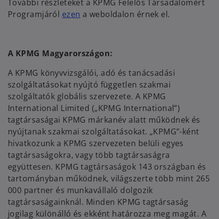
További részleteket a KPMG Felelős Társadalomért
Programjáról
ezen
a weboldalon érnek el.
A KPMG Magyarországon:
A KPMG könyvvizsgálói, adó és tanácsadási
szolgáltatásokat nyújtó független szakmai
szolgáltatók globális szervezete. A KPMG
International Limited („KPMG International”)
tagtársaságai KPMG márkanév alatt működnek és
nyújtanak szakmai szolgáltatásokat. „KPMG”-ként
hivatkozunk a KPMG szervezeten belüli egyes
tagtársaságokra, vagy több tagtársaságra
együttesen. KPMG tagtársaságok 143 országban és
tartományban működnek, világszerte több mint 265
000 partner és munkavállaló dolgozik
tagtársaságainknál. Minden KPMG tagtársaság
jogilag különálló és ekként határozza meg magát. A