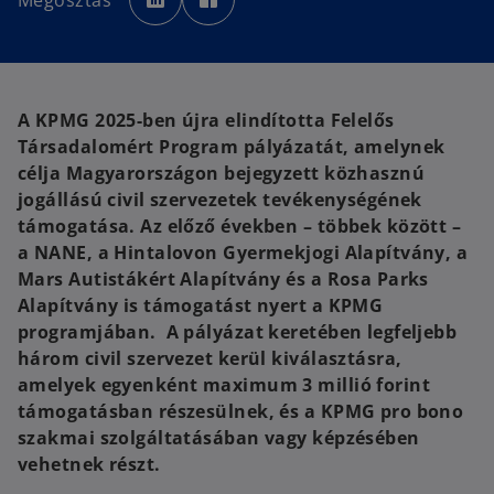
Megosztás
e
e
n
n
s
s
i
i
n
n
a
a
n
n
e
e
w
w
A KPMG 2025-ben újra elindította Felelős
t
t
a
a
Társadalomért Program pályázatát, amelynek
b
b
célja Magyarországon bejegyzett közhasznú
jogállású civil szervezetek tevékenységének
támogatása. Az előző években – többek között –
a NANE, a Hintalovon Gyermekjogi Alapítvány, a
Mars Autistákért Alapítvány és a Rosa Parks
Alapítvány is támogatást nyert a KPMG
programjában. A pályázat keretében legfeljebb
három civil szervezet kerül kiválasztásra,
amelyek egyenként maximum 3 millió forint
támogatásban részesülnek, és a KPMG pro bono
szakmai szolgáltatásában vagy képzésében
vehetnek részt.