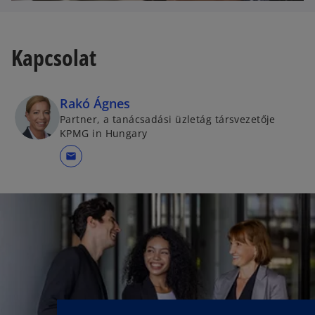
Kapcsolat
Rakó Ágnes
Partner, a tanácsadási üzletág társvezetője
KPMG in Hungary
mail