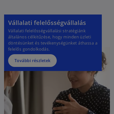
Vállalati felelősségvállalás
Vállalati felelősségvállalási stratégiánk
általános célkitűzése, hogy minden üzleti
döntésünket és tevékenységünket áthassa a
felelős gondolkodás.
További részletek