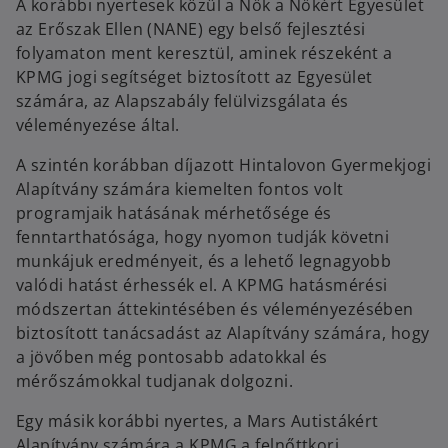
A korábbi nyertesek közül a Nők a Nőkért Egyesület
az Erőszak Ellen (NANE) egy belső fejlesztési
folyamaton ment keresztül, aminek részeként a
KPMG jogi segítséget biztosított az Egyesület
számára, az Alapszabály felülvizsgálata és
véleményezése által.
A szintén korábban díjazott Hintalovon Gyermekjogi
Alapítvány számára kiemelten fontos volt
programjaik hatásának mérhetősége és
fenntarthatósága, hogy nyomon tudják követni
munkájuk eredményeit, és a lehető legnagyobb
valódi hatást érhessék el. A KPMG hatásmérési
módszertan áttekintésében és véleményezésében
biztosított tanácsadást az Alapítvány számára, hogy
a jövőben még pontosabb adatokkal és
mérőszámokkal tudjanak dolgozni.
Egy másik korábbi nyertes, a Mars Autistákért
Alapítvány számára a KPMG a felnőttkori