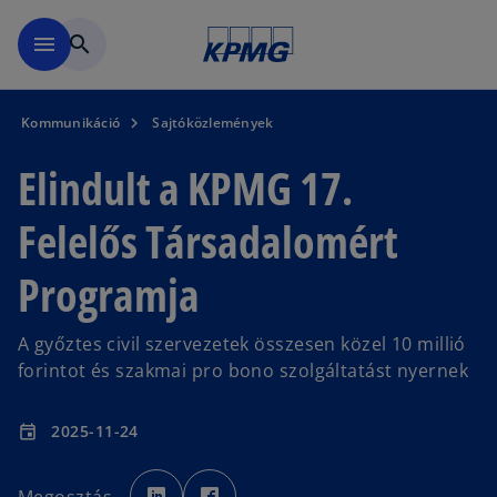
Ugrás a fő tartalomra
menu
search
Kommunikáció
Sajtóközlemények
Elindult a KPMG 17.
Felelős Társadalomért
Programja
A győztes civil szervezetek összesen közel 10 millió
forintot és szakmai pro bono szolgáltatást nyernek
2025-11-24
event
o
o
p
p