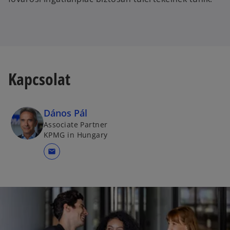
Kapcsolat
Dános Pál
Associate Partner
KPMG in Hungary
mail