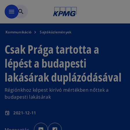
Ugrás a fő tartalomra
menu
search
Kommunikáció
Sajtóközlemények
Csak Prága tartotta a
lépést a budapesti
lakásárak duplázódásával
Régiónkhoz képest kirívó mértékben nőttek a
budapesti lakásárak
2021-12-11
event
o
o
p
p