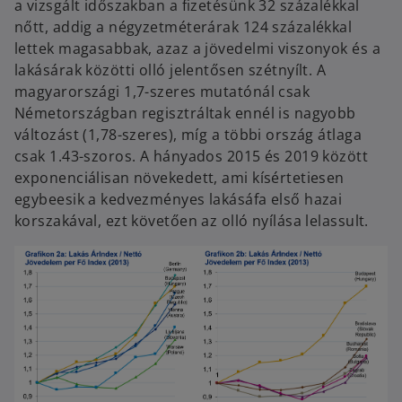
a vizsgált időszakban a fizetésünk 32 százalékkal
nőtt, addig a négyzetméterárak 124 százalékkal
lettek magasabbak, azaz a jövedelmi viszonyok és a
lakásárak közötti olló jelentősen szétnyílt. A
magyarországi 1,7-szeres mutatónál csak
Németországban regisztráltak ennél is nagyobb
változást (1,78-szeres), míg a többi ország átlaga
csak 1.43-szoros. A hányados 2015 és 2019 között
exponenciálisan növekedett, ami kísértetiesen
egybeesik a kedvezményes lakásáfa első hazai
korszakával, ezt követően az olló nyílása lelassult.