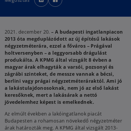
Megosztás
e
e
n
n
s
s
i
i
n
n
a
a
n
n
e
e
w
w
2021. december 20.
– A budapesti ingatlanpiacon
t
t
a
a
2013 óta megduplázódott az új építésű lakások
b
b
négyzetméterára, ezzel a főváros – Prágával
holtversenyben – a leggyorsabb drágulást
produkálta. A KPMG által vizsgált 8 évben a
magyar árak elhagyták a varsói, pozsonyi és
zágrábi szinteket, de messze vannak a bécsi,
berlini vagy prágai négyzetméteráraktól. Ami jó
a lakástulajdonosoknak, nem jó az első lakást
keresőknek, mert a lakásárak a nettó
jövedelemhez képest is emelkednek.
Az elmúlt években a lakóingatlanok piacát
Budapesten a rohamosan növekedő négyzetméter
árak határozták meg. A KPMG által vizsgált 2013-