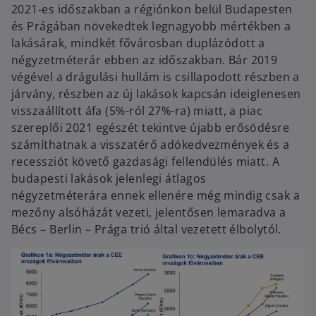
2021-es időszakban a régiónkon belül Budapesten
és Prágában növekedtek legnagyobb mértékben a
lakásárak, mindkét fővárosban duplázódott a
négyzetméterár ebben az időszakban. Bár 2019
végével a drágulási hullám is csillapodott részben a
járvány, részben az új lakások kapcsán ideiglenesen
visszaállított áfa (5%-ról 27%-ra) miatt, a piac
szereplői 2021 egészét tekintve újabb erősödésre
számíthatnak a visszatérő adókedvezmények és a
recessziót követő gazdasági fellendülés miatt. A
budapesti lakások jelenlegi átlagos
négyzetméterára ennek ellenére még mindig csak a
mezőny alsóházát vezeti, jelentősen lemaradva a
Bécs – Berlin – Prága trió által vezetett élbolytól.