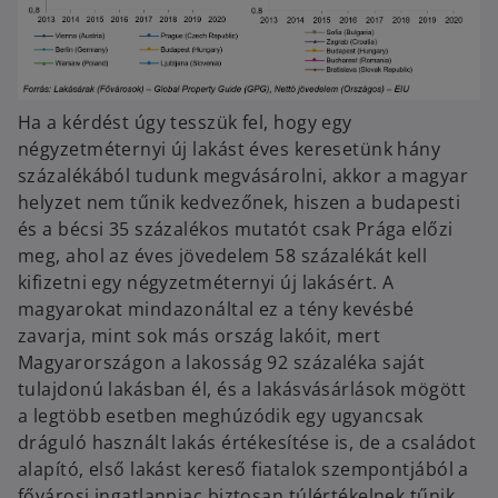
Ha a kérdést úgy tesszük fel, hogy egy
négyzetméternyi új lakást éves keresetünk hány
százalékából tudunk megvásárolni, akkor a magyar
helyzet nem tűnik kedvezőnek, hiszen a budapesti
és a bécsi 35 százalékos mutatót csak Prága előzi
meg, ahol az éves jövedelem 58 százalékát kell
kifizetni egy négyzetméternyi új lakásért. A
magyarokat mindazonáltal ez a tény kevésbé
zavarja, mint sok más ország lakóit, mert
Magyarországon a lakosság 92 százaléka saját
tulajdonú lakásban él, és a lakásvásárlások mögött
a legtöbb esetben meghúzódik egy ugyancsak
dráguló használt lakás értékesítése is, de a családot
alapító, első lakást kereső fiatalok szempontjából a
fővárosi ingatlanpiac biztosan túlértékelnek tűnik.